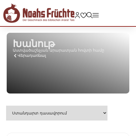
Խանութ
Աստվածաշնչյան Արարատյան հովտի համը
Վերադառնալ