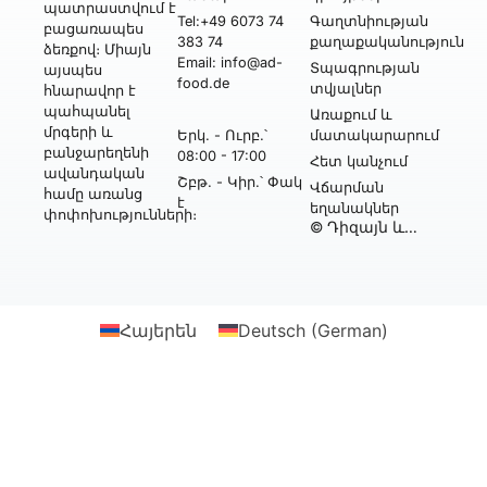
պատրաստվում է
Tel:+49 6073 74
Գաղտնիության
բացառապես
383 74
քաղաքականություն
ձեռքով։ Միայն
Email: info@ad-
Տպագրության
այսպես
food.de
տվյալներ
հնարավոր է
պահպանել
Առաքում և
մրգերի և
Երկ․ - Ուրբ․՝
մատակարարում
բանջարեղենի
08:00 - 17:00
Հետ կանչում
ավանդական
Շբթ․ - Կիր․՝ Փակ
Վճարման
համը առանց
է
եղանակներ
փոփոխությունների։
© Դիզայն և
իրականացում՝
Webtonia GmbH-ի
կողմից
Հայերեն
Deutsch
(
German
)