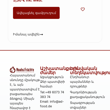
3,30
€
inkl. MwSt.
Ավելացնել զամբյուղում
Իմանալ ավելին
Աշխատանքային
Իրավական
ժամեր
տեղեկատվությո
Հայաստանում
Աջակցություն
Ընդհանուր
սնունդը մշակույթ
Ձեր պատվերի
պայմաններ և
է, և այն
համար
դրույթներ
պատրաստվում է
Tel:+49 6073 74
Գաղտնիության
բացառապես
383 74
քաղաքականություն
ձեռքով։ Միայն
Email: info@ad-
Տպագրության
այսպես
food.de
տվյալներ
հնարավոր է