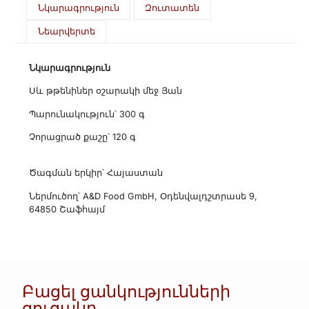
Նկարագրություն
Զուտատեն
Նեարվերտե
Նկարագրություն
Սև թթենիներ օշարակի մեջ Յան
Պարունակություն՝ 300 գ
Չորացրած քաշը՝ 120 գ
Ծագման երկիր՝ Հայաստան
Ներմուծող՝ A&D Food GmbH, Օդենվալդշտրասե 9,
64850 Շաֆհայմ
Բացել ցանկությունների
ցուցակը