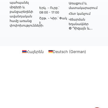
պահպանել
Առաքում և
մրգերի և
Երկ․ - Ուրբ․՝
մատակարարում
բանջարեղենի
08:00 - 17:00
Հետ կանչում
ավանդական
Շբթ․ - Կիր․՝ Փակ
Վճարման
համը առանց
է
եղանակներ
փոփոխությունների։
© Դիզայն և
իրականացում՝
Webtonia GmbH-ի
կողմից
Հայերեն
Deutsch
(
German
)