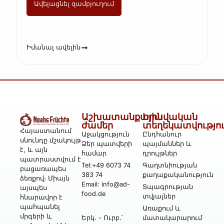
Ավելացնել զամբյուղում
Իմանալ ավելին
Աշխատանքային
Իրավական
ժամեր
տեղեկատվությո
Հայաստանում
Աջակցություն
Ընդհանուր
սնունդը մշակույթ
Ձեր պատվերի
պայմաններ և
է, և այն
համար
դրույթներ
պատրաստվում է
Tel:+49 6073 74
Գաղտնիության
բացառապես
383 74
քաղաքականություն
ձեռքով։ Միայն
Email: info@ad-
Տպագրության
այսպես
food.de
տվյալներ
հնարավոր է
պահպանել
Առաքում և
մրգերի և
Երկ․ - Ուրբ․՝
մատակարարում