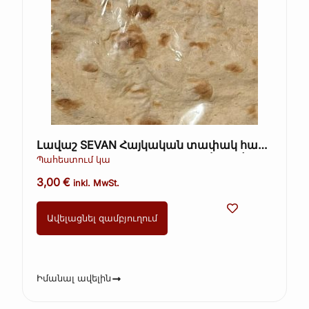
Լավաշ SEVAN Հայկական տափակ հաց
5 հատ. (ուղիղ Հայաստանից) (Kopie)
Պահեստում կա
3,00
€
inkl. MwSt.
Ավելացնել զամբյուղում
Իմանալ ավելին