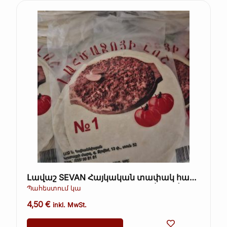
Լավաշ SEVAN Հայկական տափակ հաց
5 հատ. (ուղիղ Հայաստանից) (Kopie)
Պահեստում կա
4,50
€
inkl. MwSt.