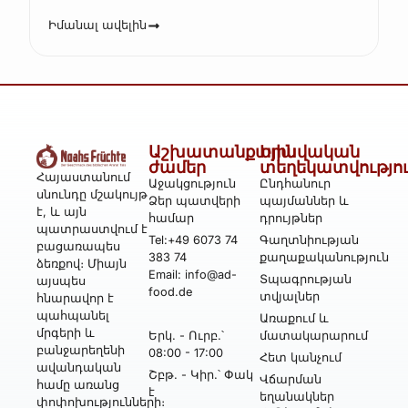
Իմանալ ավելին
Աշխատանքային
Իրավական
ժամեր
տեղեկատվությո
Հայաստանում
Աջակցություն
Ընդհանուր
սնունդը մշակույթ
Ձեր պատվերի
պայմաններ և
է, և այն
համար
դրույթներ
պատրաստվում է
Tel:+49 6073 74
Գաղտնիության
բացառապես
383 74
քաղաքականություն
ձեռքով։ Միայն
Email: info@ad-
Տպագրության
այսպես
food.de
տվյալներ
հնարավոր է
պահպանել
Առաքում և
մրգերի և
Երկ․ - Ուրբ․՝
մատակարարում
բանջարեղենի
08:00 - 17:00
Հետ կանչում
ավանդական
Շբթ․ - Կիր․՝ Փակ
Վճարման
համը առանց
է
եղանակներ
փոփոխությունների։