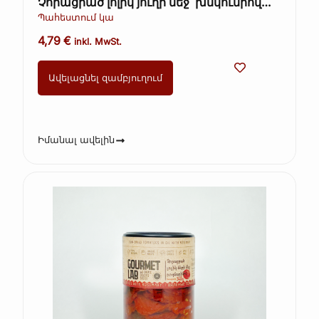
Չորացրած լոլիկ յուղի մեջ՝ խնկունիով
Gourmet Lab 200 գ
Պահեստում կա
4,79
€
inkl. MwSt.
Ավելացնել զամբյուղում
Իմանալ ավելին