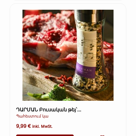
ԴԱՐՄԱՆ Բուսական թեյ՝
խոտաբույսերով և մրգերով, գրքի տուփ
Պահեստում կա
(Kopie) (Kopie) (Kopie) (Kopie)
9,99
€
inkl. MwSt.