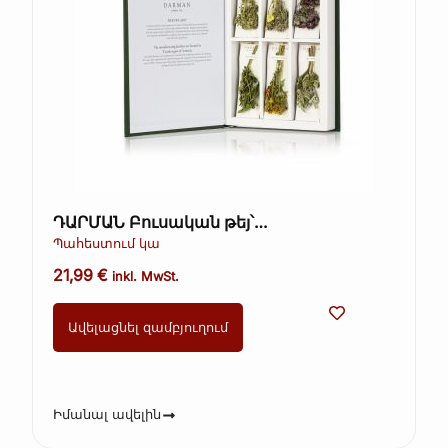
ԴԱՐՄԱՆ Բուսական թեյ՝
խոտաբույսերով և ծաղիկներով, գրքի
Պահեստում կա
տուփ
21,99
€
inkl. MwSt.
Ավելացնել զամբյուղում
Իմանալ ավելին