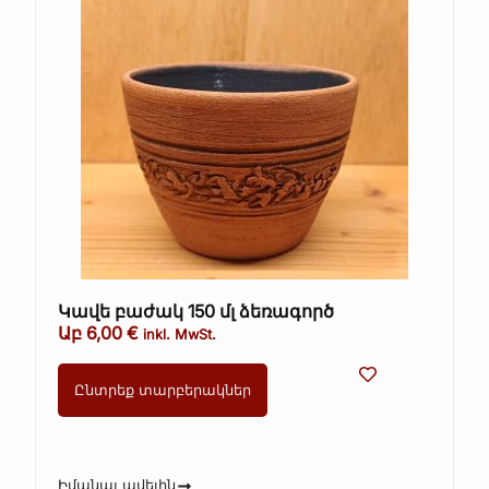
Կավե բաժակ 150 մլ ձեռագործ
Աբ
6,00
€
inkl. MwSt.
Ընտրեք տարբերակներ
Իմանալ ավելին