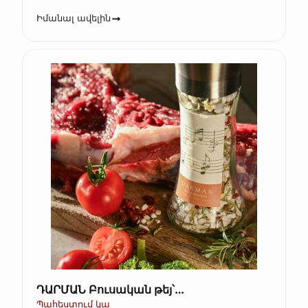
Իմանալ ավելին
ԴԱՐՄԱՆ Բուսական թեյ՝
խոտաբույսերով և մրգերով, գրքի տուփ
Պահեստում կա