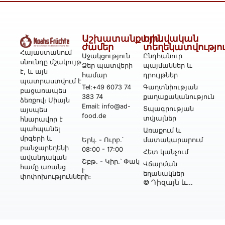
Աշխատանքային
Իրավական
ժամեր
տեղեկատվությո
Հայաստանում
Աջակցություն
Ընդհանուր
սնունդը մշակույթ
Ձեր պատվերի
պայմաններ և
է, և այն
համար
դրույթներ
պատրաստվում է
Tel:+49 6073 74
Գաղտնիության
բացառապես
383 74
քաղաքականություն
ձեռքով։ Միայն
Email: info@ad-
Տպագրության
այսպես
food.de
տվյալներ
հնարավոր է
պահպանել
Առաքում և
մրգերի և
Երկ․ - Ուրբ․՝
մատակարարում
բանջարեղենի
08:00 - 17:00
Հետ կանչում
ավանդական
Շբթ․ - Կիր․՝ Փակ
Վճարման
համը առանց
է
եղանակներ
փոփոխությունների։
© Դիզայն և
իրականացում՝
Webtonia GmbH-ի
կողմից