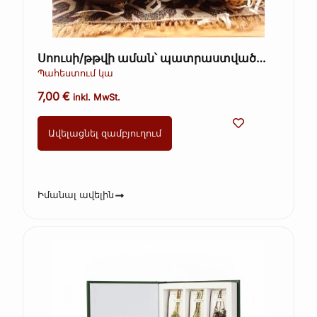
Սոուսի/թթվի աման՝ պատրաստված
կավից, ձեռագործ, 1 հատ։
Պահեստում կա
7,00
€
inkl. MwSt.
Ավելացնել զամբյուղում
Իմանալ ավելին