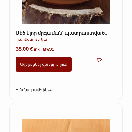
Մեծ կլոր մրգաման՝ պատրաստված
կավից, ձեռագործ, 1 հատ։
Պահեստում կա
38,00
€
inkl. MwSt.
Ավելացնել զամբյուղում
Իմանալ ավելին