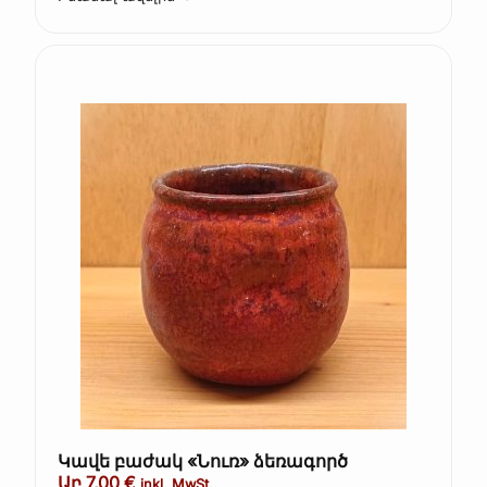
Կավե բաժակ «Նուռ» ձեռագործ
Աբ
7,00
€
inkl. MwSt.