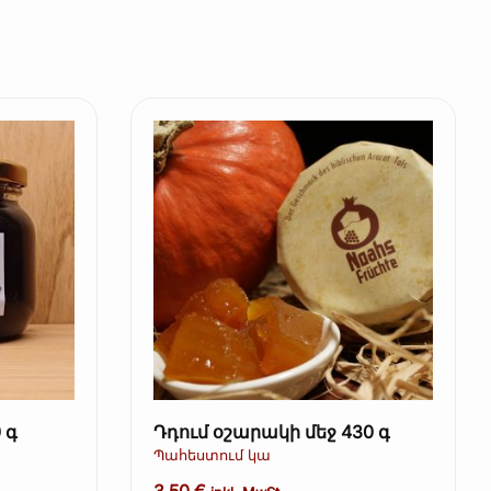
բա 450 գ
Դդում օշարակի մեջ 430 գ
Պահեստում կա
3,50
€