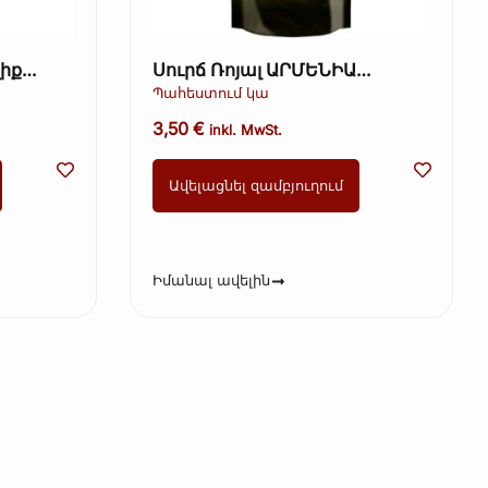
լիք
Սուրճ Ռոյալ ԱՐՄԵՆԻԱ
Դասական Ռոբուստա
Պահեստում կա
խառնուրդ 100 գ։
3,50
€
inkl. MwSt.
Ավելացնել զամբյուղում
Իմանալ ավելին