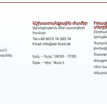
Աշխատանքային ժամեր
Իրավ
տեղե
Աջակցություն Ձեր պատվերի
Ընդհան
համար
դրույթ
Tel:+49 6073 74 383 74
Գաղտն
Email: info@ad-food.de
քաղաք
ւմ է
Տպագրո
հպանել
Երկ․ - Ուրբ․՝ 08:00 - 17:00
Առաքո
Շբթ․ - Կիր․՝ Փակ է
Հետ կա
Վճարմ