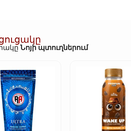
 ցուցակը
որակը
Նոյի պտուղներում