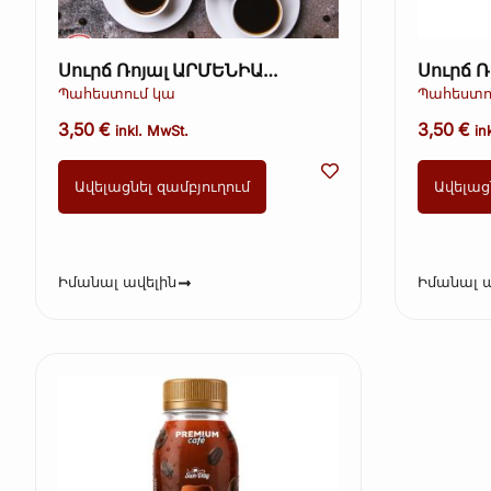
Սուրճ Ռոյալ ԱՐՄԵՆԻԱ
Սուրճ 
Բրազիլիա 100 գ։
Ուլտրա 
Պահեստում կա
Պահեստո
3,50
€
3,50
€
inkl. MwSt.
in
Ավելացնել զամբյուղում
Ավելաց
Իմանալ ավելին
Իմանալ ա