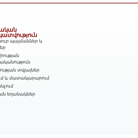
ական
կատվություն
ուր պայմաններ և
ներ
իության
ականություն
ւթյան տվյալներ
ւմ և մատակարարում
նչում
ան եղանակներ