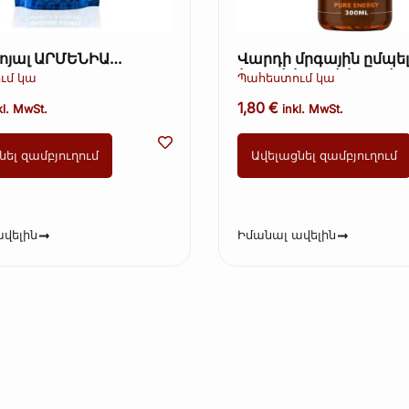
Ռոյալ ԱՐՄԵՆԻԱ
Վարդի մրգային ըմպե
100 գ։
(Kopie) (Kopie) (Kopie)
ւմ կա
Պահեստում կա
1,80
€
kl. MwSt.
inkl. MwSt.
նել զամբյուղում
Ավելացնել զամբյուղում
վելին
Իմանալ ավելին