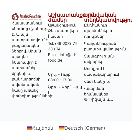
Աշխատանքային
Իրավական
ժամեր
տեղեկատվությո
Հայաստանում
Աջակցություն
Ընդհանուր
սնունդը մշակույթ
Ձեր պատվերի
պայմաններ և
է, և այն
համար
դրույթներ
պատրաստվում է
Tel:+49 6073 74
Գաղտնիության
բացառապես
383 74
քաղաքականություն
ձեռքով։ Միայն
Email: info@ad-
Տպագրության
այսպես
food.de
տվյալներ
հնարավոր է
պահպանել
Առաքում և
մրգերի և
Երկ․ - Ուրբ․՝
մատակարարում
բանջարեղենի
08:00 - 17:00
Հետ կանչում
ավանդական
Շբթ․ - Կիր․՝ Փակ
Վճարման
համը առանց
է
եղանակներ
փոփոխությունների։
© Դիզայն և
իրականացում՝
Webtonia GmbH-ի
կողմից
Հայերեն
Deutsch
(
German
)