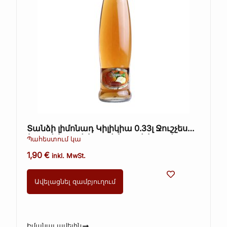
Տանձի լիմոնադ Կիլիկիա 0.33լ Ջուշչես
(Kopie) (Kopie) (Kopie) (Kopie) (Kopie)
Պահեստում կա
1,90
€
inkl. MwSt.
Ավելացնել զամբյուղում
Իմանալ ավելին