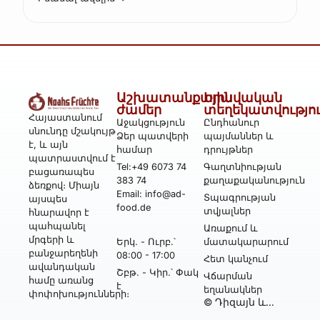
Աշխատանքային
Իրավական
ժամեր
տեղեկատվությո
Հայաստանում
Աջակցություն
Ընդհանուր
սնունդը մշակույթ
Ձեր պատվերի
պայմաններ և
է, և այն
համար
դրույթներ
պատրաստվում է
Tel:+49 6073 74
Գաղտնիության
բացառապես
383 74
քաղաքականություն
ձեռքով։ Միայն
Email: info@ad-
Տպագրության
այսպես
food.de
տվյալներ
հնարավոր է
պահպանել
Առաքում և
մրգերի և
Երկ․ - Ուրբ․՝
մատակարարում
բանջարեղենի
08:00 - 17:00
Հետ կանչում
ավանդական
Շբթ․ - Կիր․՝ Փակ
Վճարման
համը առանց
է
եղանակներ
փոփոխությունների։
© Դիզայն և
իրականացում՝