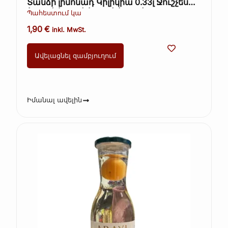
Տանձի լիմոնադ Կիլիկիա 0.33լ Ջուշչես
(Kopie) (Kopie) (Kopie) (Kopie)
Պահեստում կա
1,90
€
inkl. MwSt.
Ավելացնել զամբյուղում
Իմանալ ավելին