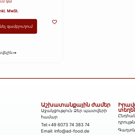
ն 500 մլ
ւմ կա
nkl. MwSt.
նել զամբյուղում
վելին
Աշխատանքային ժամեր
Իրավ
տեղե
Աջակցություն Ձեր պատվերի
Ընդհան
համար
դրույթ
Tel:+49 6073 74 383 74
Գաղտն
Email: info@ad-food.de