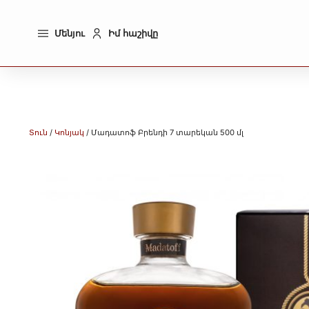
Մենյու
Իմ հաշիվը
Տուն
/
Կոնյակ
/ Մադատոֆ Բրենդի 7 տարեկան 500 մլ