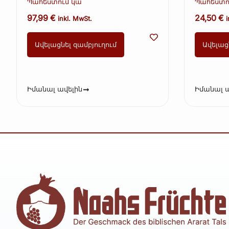
տարեկան 700 մլ
տարեկա
Պահեստում կա
Պահեստո
97,99
€
24,50
€
inkl. MwSt.
i
Ավելացնել զամբյուղում
Ավելաց
Իմանալ ավելին
Իմանալ ա