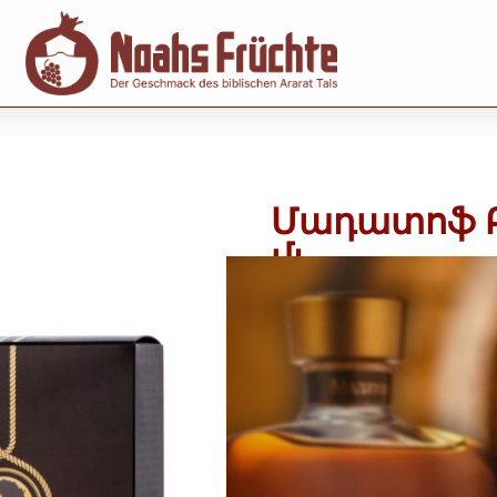
Մադատոֆ Բ
մլ
Art. Nr.:
OBR-009
Կատեգորի
28,99
€
inkl. MwSt.
Includes 19% MwSt. 19% D
(
57,98
€
/ 1 Լ)
գումարած
առաքում
Out of stock
Ավելացնել ցանկություննե