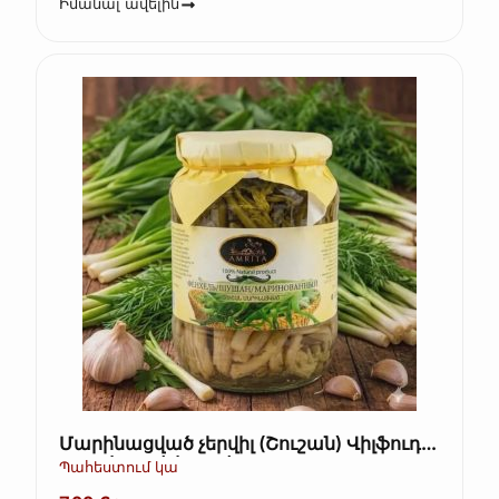
Իմանալ ավելին
Մարինացված չերվիլ (Շուշան) Վիլֆուդ
705գ (Kopie) (Kopie)
Պահեստում կա