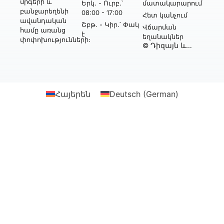
մրգերի և
Երկ․ - Ուրբ․՝
մատակարարում
բանջարեղենի
08:00 - 17:00
Հետ կանչում
ավանդական
Շբթ․ - Կիր․՝ Փակ
Վճարման
համը առանց
է
եղանակներ
փոփոխությունների։
© Դիզայն և
իրականացում՝
Webtonia GmbH-ի
կողմից
Հայերեն
Deutsch
(
German
)