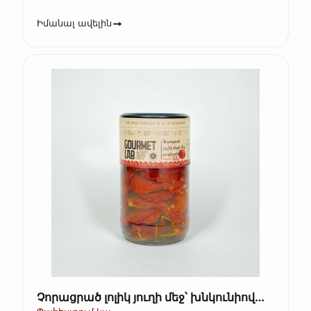
Իմանալ ավելին
Չորացրած լոլիկ յուղի մեջ՝ խնկունիով
Gourmet Lab 340 գ