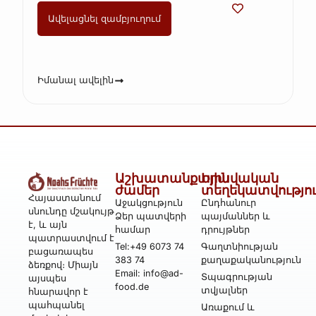
Ավելացնել զամբյուղում
Իմանալ ավելին
Աշխատանքային
Իրավական
ժամեր
տեղեկատվությո
Հայաստանում
Աջակցություն
Ընդհանուր
սնունդը մշակույթ
Ձեր պատվերի
պայմաններ և
է, և այն
համար
դրույթներ
պատրաստվում է
Tel:+49 6073 74
Գաղտնիության
բացառապես
383 74
քաղաքականություն
ձեռքով։ Միայն
Email: info@ad-
Տպագրության
այսպես
food.de
տվյալներ
հնարավոր է
պահպանել
Առաքում և