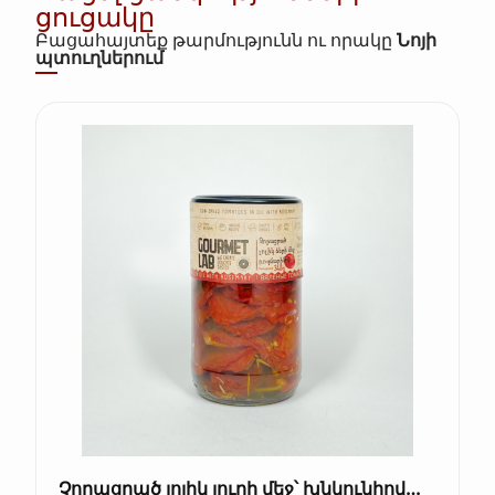
ցուցակը
Բացահայտեք թարմությունն ու որակը
Նոյի
պտուղներում
Չորացրած լոլիկ յուղի մեջ՝ խնկունիով