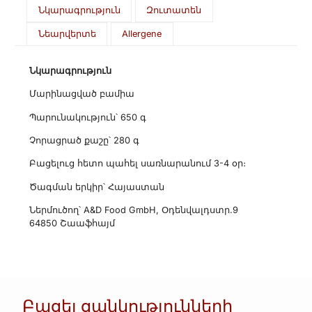
Նկարագրություն
Զուտատեն
Նեարվերտե
Allergene
Նկարագրություն
Մարինացված բամիա
Պարունակություն՝ 650 գ
Չորացրած քաշը՝ 280 գ
Բացելուց հետո պահել սառնարանում 3-4 օր։
Ծագման երկիր՝ Հայաստան
Ներմուծող՝ A&D Food GmbH, Օդենվալդստր.9
64850 Շաաֆհայմ
Բացել ցանկությունների