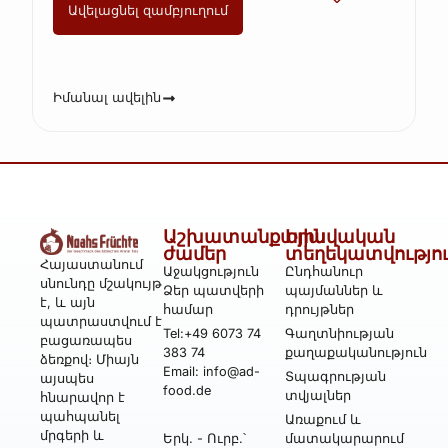
Ավելացնել զամբյուղում
Իմանալ ավելին
Աշխատանքային
Իրավական
ժամեր
տեղեկատվությո
Հայաստանում
Աջակցություն
Ընդհանուր
սնունդը մշակույթ
Ձեր պատվերի
պայմաններ և
է, և այն
համար
դրույթներ
պատրաստվում է
Tel:+49 6073 74
Գաղտնիության
բացառապես
383 74
քաղաքականություն
ձեռքով։ Միայն
Email: info@ad-
Տպագրության
այսպես
food.de
տվյալներ
հնարավոր է
պահպանել
Առաքում և
մրգերի և
Երկ․ - Ուրբ․՝
մատակարարում