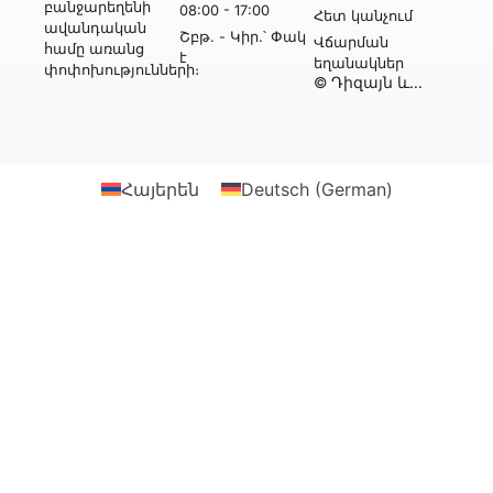
բանջարեղենի
08:00 - 17:00
Հետ կանչում
ավանդական
Շբթ․ - Կիր․՝ Փակ
Վճարման
համը առանց
է
եղանակներ
փոփոխությունների։
© Դիզայն և
իրականացում՝
Webtonia GmbH-ի
կողմից
Հայերեն
Deutsch
(
German
)