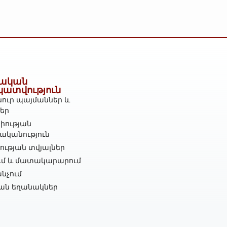
ական
կատվություն
ուր պայմաններ և
ներ
իության
ականություն
ւթյան տվյալներ
ւմ և մատակարարում
նչում
ան եղանակներ