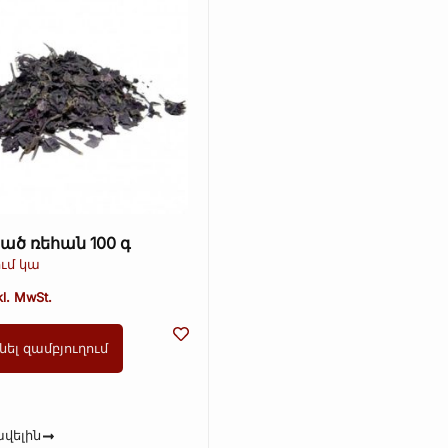
ած ռեհան 100 գ
ւմ կա
kl. MwSt.
նել զամբյուղում
վելին