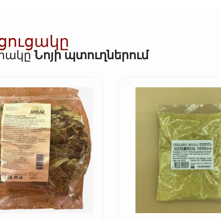
 ցուցակը
որակը
Նոյի պտուղներում