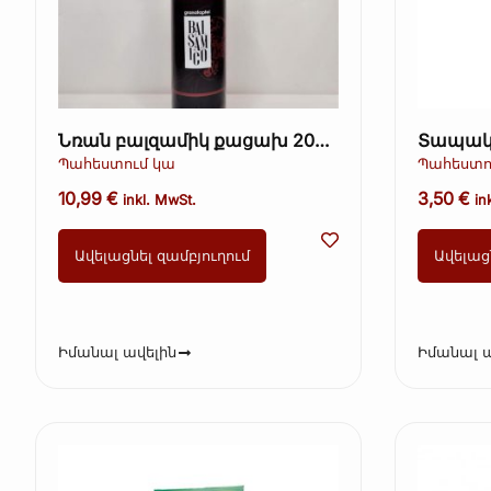
Նռան բալզամիկ քացախ 200
Տապակ
մլ
սերմեր կ
Պահեստում կա
Պահեստո
200 գ (K
10,99
€
3,50
€
inkl. MwSt.
in
Ավելացնել զամբյուղում
Ավելաց
Իմանալ ավելին
Իմանալ ա