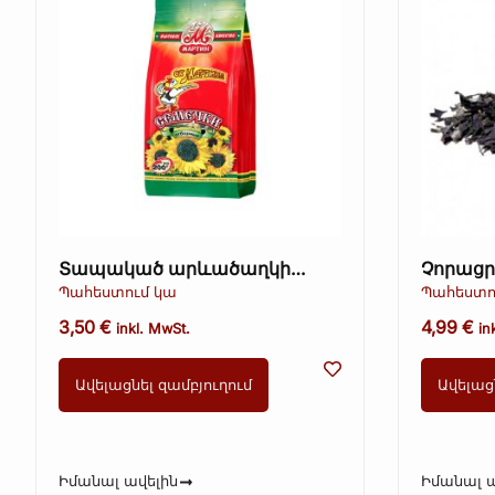
Տապակած արևածաղկի
Չորացր
սերմեր կեղևով – Ot Martina,
Պահեստում կա
Պահեստո
200 գ
3,50
€
4,99
€
inkl. MwSt.
in
Ավելացնել զամբյուղում
Ավելաց
Իմանալ ավելին
Իմանալ ա