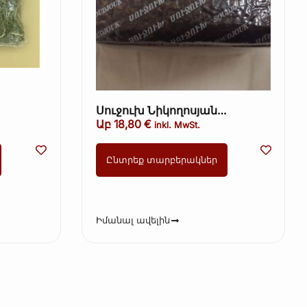
Սուջուխ Նիկողոսյան
11.23
(տավարի երշիկ, սխտորով
Աբ
18,80
€
inkl. MwSt.
երշիկ) ամբողջական 36€/1կգ
Ընտրեք տարբերակներ
Իմանալ ավելին