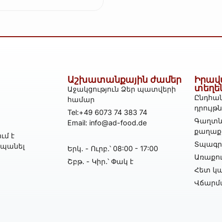
Աշխատանքային ժամեր
Իրավ
տեղե
Աջակցություն Ձեր պատվերի
Ընդհան
համար
դրույթ
Tel:+49 6073 74 383 74
Գաղտն
Email: info@ad-food.de
քաղաք
ւմ է
Տպագրո
հպանել
Երկ․ - Ուրբ․՝ 08:00 - 17:00
Առաքո
Շբթ․ - Կիր․՝ Փակ է
Հետ կա
Վճարմ