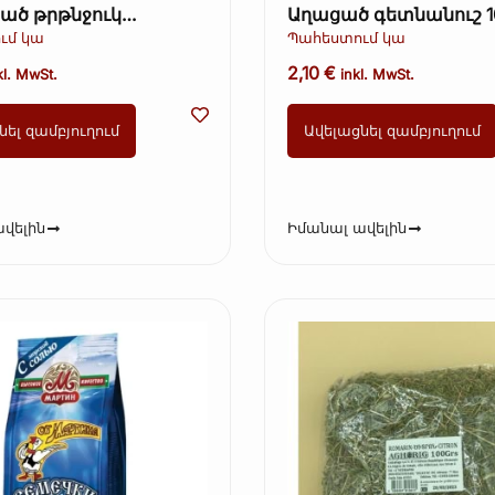
ած թրթնջուկ
Աղացած գետնանուշ 1
րապես։ 70գ +-5գ
ւմ կա
Պահեստում կա
)
2,10
€
kl. MwSt.
inkl. MwSt.
նել զամբյուղում
Ավելացնել զամբյուղում
վելին
Իմանալ ավելին