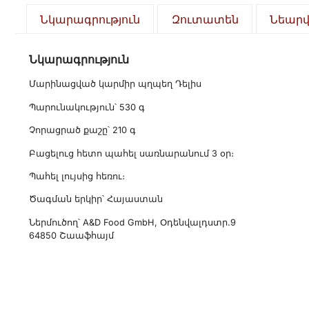
Նկարագրություն
Զուտատեն
Նեար
Նկարագրություն
Մարինացված կարմիր պղպեղ Դելիս
Պարունակություն՝ 530 գ
Չորացրած քաշը՝ 210 գ
Բացելուց հետո պահել սառնարանում 3 օր։
Պահել լույսից հեռու։
Ծագման երկիր՝ Հայաստան
Ներմուծող՝ A&D Food GmbH, Օդենվալդստր.9
64850 Շաաֆհայմ