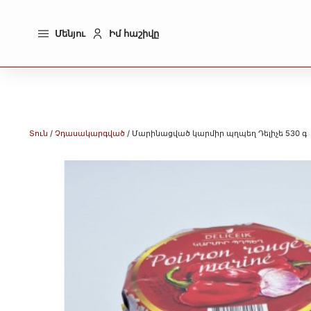
Մենյու
Իմ հաշիվը
Տուն
/
Չդասակարգված
/ Մարինացված կարմիր պղպեղ Դելիչե 530 գ