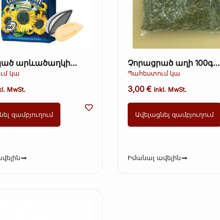
ած արևածաղկի
Չորացրած աղի 100գ
եղևով – Ot Martina,
(Չորացրած աղի)
ւմ կա
Պահեստում կա
opie)
Օգտագործել մինչև 25.
3,00
€
kl. MwSt.
inkl. MwSt.
նել զամբյուղում
Ավելացնել զամբյուղում
վելին
Իմանալ ավելին