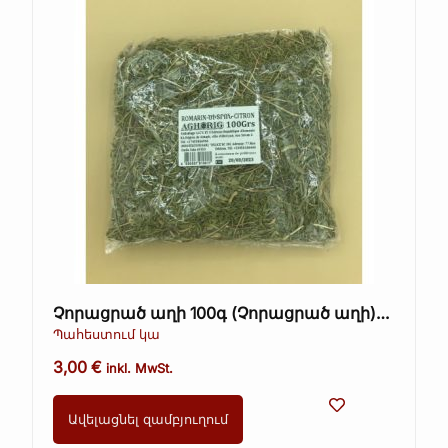
Չորացրած աղի 100գ (Չորացրած աղի)
Օգտագործել մինչև 25.11.23
Պահեստում կա
3,00
€
inkl. MwSt.
Ավելացնել զամբյուղում