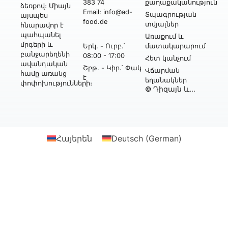
383 74
քաղաքականություն
ձեռքով։ Միայն
Email: info@ad-
Տպագրության
այսպես
food.de
տվյալներ
հնարավոր է
պահպանել
Առաքում և
մրգերի և
Երկ․ - Ուրբ․՝
մատակարարում
բանջարեղենի
08:00 - 17:00
Հետ կանչում
ավանդական
Շբթ․ - Կիր․՝ Փակ
Վճարման
համը առանց
է
եղանակներ
փոփոխությունների։
© Դիզայն և
իրականացում՝
Webtonia GmbH-ի
կողմից
Հայերեն
Deutsch
(
German
)