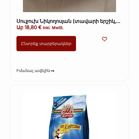
Սուջուխ Նիկողոսյան (տավարի երշիկ,
սխտորով երշիկ) ամբողջական 36€/1կգ
Աբ
18,80
€
inkl. MwSt.
Ընտրեք տարբերակներ
Իմանալ ավելին