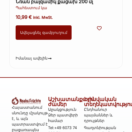
Նռան բալզամիկ քացախ 200 մլ
Պահեստում կա
10,99
€
inkl. MwSt.
Ավելացնել զամբյուղում
Իմանալ ավելին
Աշխատանքային
Իրավական
ժամեր
տեղեկատվությո
Հայաստանում
Աջակցություն
Ընդհանուր
սնունդը մշակույթ
Ձեր պատվերի
պայմաններ և
է, և այն
համար
դրույթներ
պատրաստվում է
Tel:+49 6073 74
Գաղտնիության
բացառապես