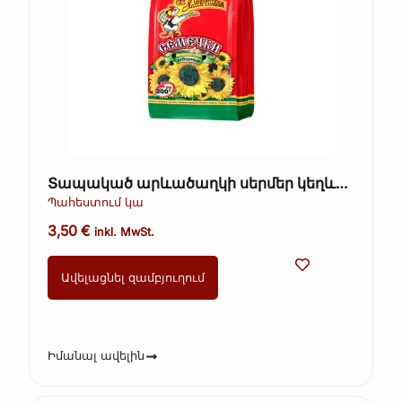
Տապակած արևածաղկի սերմեր կեղևով
– Ot Martina, 200 գ
Պահեստում կա
3,50
€
inkl. MwSt.
Ավելացնել զամբյուղում
Իմանալ ավելին