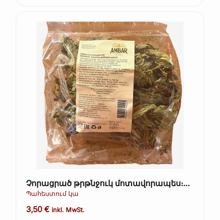
Չորացրած թրթնջուկ մոտավորապես։
70գ +-5գ (Ավելուկ)
Պահեստում կա
3,50
€
inkl. MwSt.