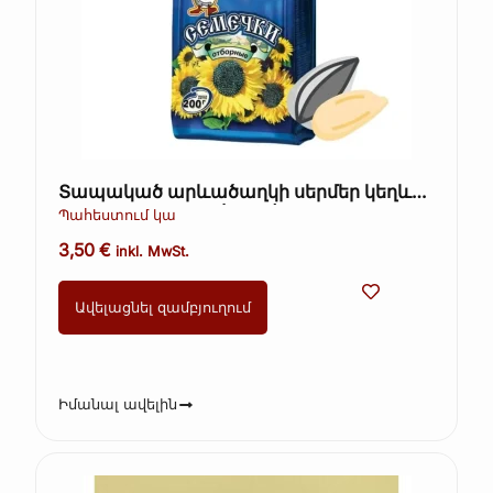
Տապակած արևածաղկի սերմեր կեղևով
– Ot Martina, 200 գ (Kopie)
Պահեստում կա
3,50
€
inkl. MwSt.
Ավելացնել զամբյուղում
Իմանալ ավելին