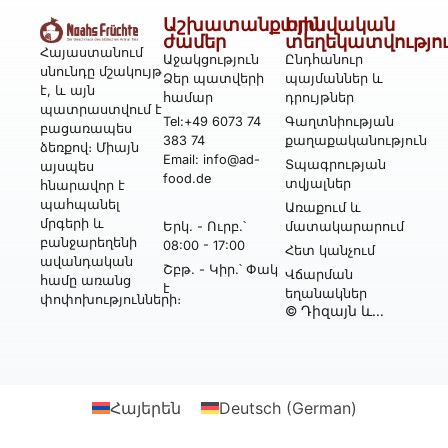
Աշխատանքային
Իրավական
ժամեր
տեղեկատվությո
Հայաստանում
Աջակցություն
Ընդհանուր
սնունդը մշակույթ
Ձեր պատվերի
պայմաններ և
է, և այն
համար
դրույթներ
պատրաստվում է
Tel:+49 6073 74
Գաղտնիության
բացառապես
383 74
քաղաքականություն
ձեռքով։ Միայն
Email: info@ad-
Տպագրության
այսպես
food.de
տվյալներ
հնարավոր է
պահպանել
Առաքում և
մրգերի և
Երկ․ - Ուրբ․՝
մատակարարում
բանջարեղենի
08:00 - 17:00
Հետ կանչում
ավանդական
Շբթ․ - Կիր․՝ Փակ
Վճարման
համը առանց
է
եղանակներ
փոփոխությունների։
© Դիզայն և
իրականացում՝
Webtonia GmbH-ի
կողմից
Հայերեն
Deutsch
(
German
)