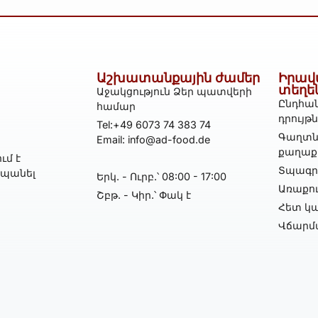
Աշխատանքային ժամեր
Իրավ
տեղե
Աջակցություն Ձեր պատվերի
Ընդհան
համար
դրույթ
Tel:+49 6073 74 383 74
Գաղտն
Email: info@ad-food.de
քաղաք
ւմ է
Տպագրո
հպանել
Երկ․ - Ուրբ․՝ 08:00 - 17:00
Առաքո
Շբթ․ - Կիր․՝ Փակ է
Հետ կա
Վճարմ