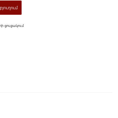
բյուղում
րի ցուցակում