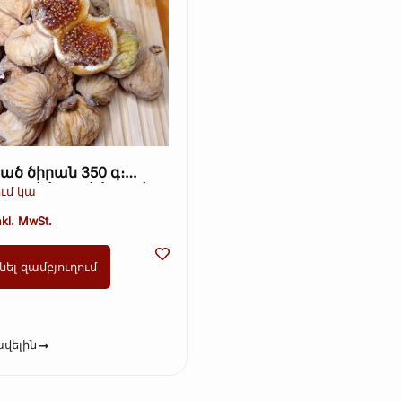
ած ծիրան 350 գ։
Kopie) (Kopie) (Kopie)
ւմ կա
(Kopie) (Kopie)
nkl. MwSt.
նել զամբյուղում
վելին