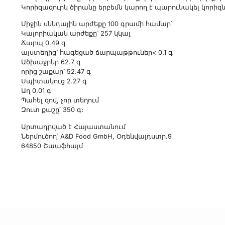
Կորիզազուրկ ծիրանը երբեմն կարող է պարունակել կորիզ
Միջին սննդային արժեքը 100 գրամի համար՝
Կալորիական արժեքը՝ 257 կկալ
Ճարպ 0.49 գ
այստեղից՝ հագեցած ճարպաթթուներ< 0.1 գ
Ածխաջրեր 62.7 գ
որից շաքար՝ 52.47 գ
Սպիտակուց 2.27 գ
Աղ 0.01 գ
Պահել զով, չոր տեղում
Զուտ քաշը՝ 350 գ։
Արտադրված է Հայաստանում
Ներմուծող՝ A&D Food GmbH, Օդենվալդստր.9
64850 Շաաֆհայմ