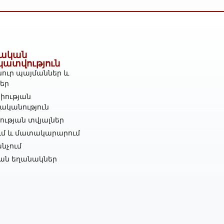
ական
կատվություն
ուր պայմաններ և
ներ
իության
ականություն
ւթյան տվյալներ
ւմ և մատակարարում
նչում
ան եղանակներ