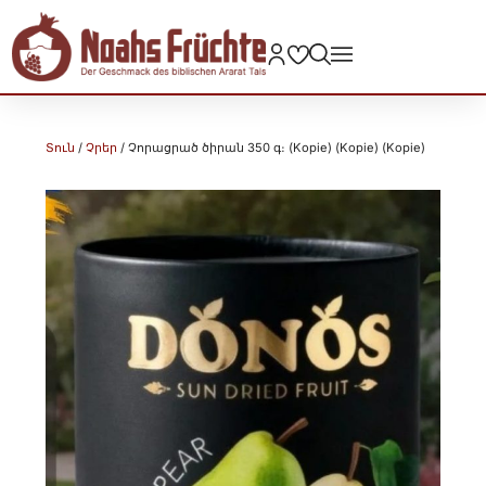
Տուն
/
Չրեր
/ Չորացրած ծիրան 350 գ։ (Kopie) (Kopie) (Kopie)