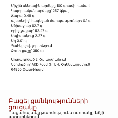
Միջին սննդային արժեքը 100 գրամի համար՝
Կալորիական արժեքը՝ 257 կկալ
Ճարպ 0.49 գ
այստեղից՝ հագեցած ճարպաթթուներ< 0.1 գ
Ածխաջրեր 62.7 գ
որից շաքար՝ 52.47 գ
Սպիտակուց 2.27 գ
Աղ 0.01 գ
Պահել զով, չոր տեղում
Զուտ քաշը՝ 350 գ։
Արտադրված է Հայաստանում
Ներմուծող՝ A&D Food GmbH, Օդենվալդստր.9
64850 Շաաֆհայմ
Բացել ցանկությունների
ցուցակը
Բացահայտեք թարմությունն ու որակը
Նոյի
պտուղներում