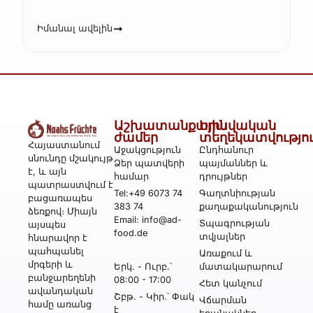
Իմանալ ավելին
Աշխատանքային
Իրավական
ժամեր
տեղեկատվությո
Հայաստանում
Աջակցություն
Ընդհանուր
սնունդը մշակույթ
Ձեր պատվերի
պայմաններ և
է, և այն
համար
դրույթներ
պատրաստվում է
Tel:+49 6073 74
Գաղտնիության
բացառապես
383 74
քաղաքականություն
ձեռքով։ Միայն
Email: info@ad-
Տպագրության
այսպես
food.de
տվյալներ
հնարավոր է
պահպանել
Առաքում և
մրգերի և
Երկ․ - Ուրբ․՝
մատակարարում
բանջարեղենի
08:00 - 17:00
Հետ կանչում
ավանդական
Շբթ․ - Կիր․՝ Փակ
Վճարման
համը առանց
է