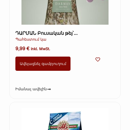
ԴԱՐՄԱՆ Բուսական թեյ՝
խոտաբույսերով և մրգերով, գրքի տուփ
Պահեստում կա
(Kopie) (Kopie) (Kopie)
9,99
€
inkl. MwSt.
Ավելացնել զամբյուղում
Իմանալ ավելին