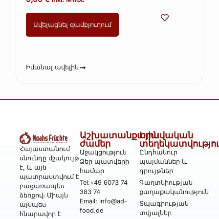
(Kopie)
Ավելացնել զամբյուղում
Իմանալ ավելին
Աշխատանքային
Իրավական
ժամեր
տեղեկատվությո
Հայաստանում
Աջակցություն
Ընդհանուր
սնունդը մշակույթ
Ձեր պատվերի
պայմաններ և
է, և այն
համար
դրույթներ
պատրաստվում է
Tel:+49 6073 74
Գաղտնիության
բացառապես
383 74
քաղաքականություն
ձեռքով։ Միայն
Email: info@ad-
Տպագրության
այսպես
food.de
տվյալներ
հնարավոր է