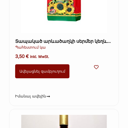
Տապակած արևածաղկի սերմեր կեղևով
– Ot Martina, 200 գ
Պահեստում կա
3,50
€
inkl. MwSt.
Ավելացնել զամբյուղում
Իմանալ ավելին