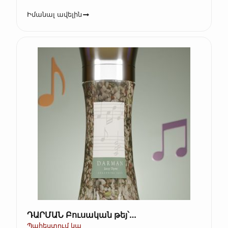
Իմանալ ավելին
ԴԱՐՄԱՆ Բուսական թեյ՝
խոտաբույսերով և մրգերով, գրքի տուփ
Պահեստում կա