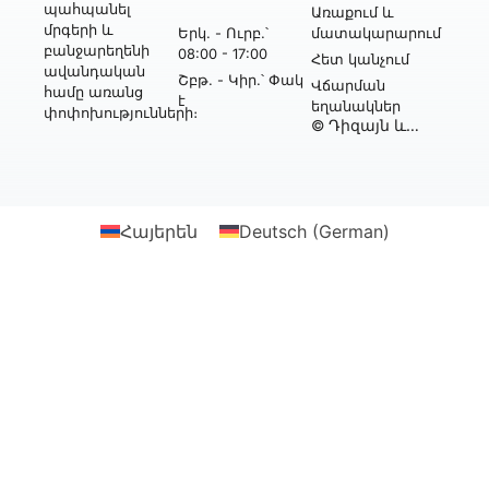
պահպանել
Առաքում և
մրգերի և
Երկ․ - Ուրբ․՝
մատակարարում
բանջարեղենի
08:00 - 17:00
Հետ կանչում
ավանդական
Շբթ․ - Կիր․՝ Փակ
Վճարման
համը առանց
է
եղանակներ
փոփոխությունների։
© Դիզայն և
իրականացում՝
Webtonia GmbH-ի
կողմից
Հայերեն
Deutsch
(
German
)