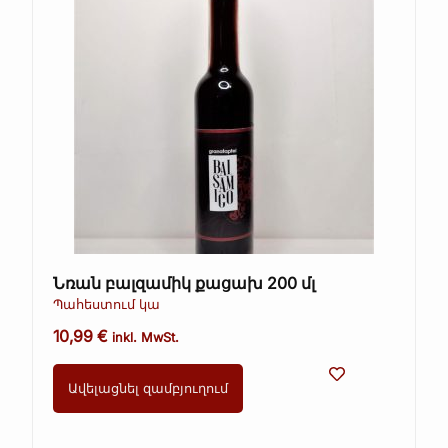
Նռան բալզամիկ քացախ 200 մլ
Պահեստում կա
10,99
€
inkl. MwSt.
Ավելացնել զամբյուղում