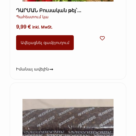
ԴԱՐՄԱՆ Բուսական թեյ՝
խոտաբույսերով և մրգերով, գրքի տուփ
Պահեստում կա
(Kopie) (Kopie) (Kopie) (Kopie) (Kopie)
9,99
€
inkl. MwSt.
Ավելացնել զամբյուղում
Իմանալ ավելին