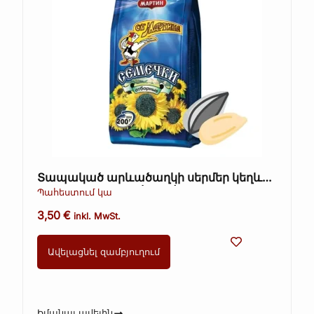
Տապակած արևածաղկի սերմեր կեղևով
– Ot Martina, 200 գ (Kopie)
Պահեստում կա
3,50
€
inkl. MwSt.
Ավելացնել զամբյուղում
Իմանալ ավելին