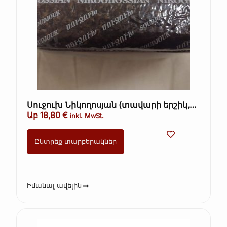
Սուջուխ Նիկողոսյան (տավարի երշիկ,
սխտորով երշիկ) ամբողջական 36€/1կգ
Աբ
18,80
€
inkl. MwSt.
Ընտրեք տարբերակներ
Իմանալ ավելին