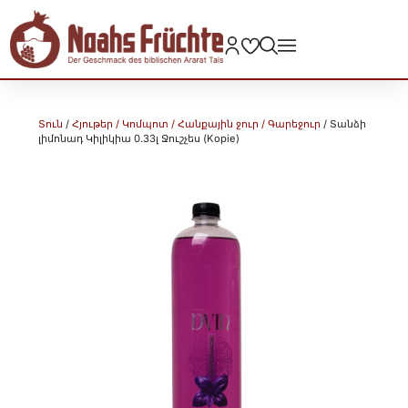
Տուն
/
Հյութեր / Կոմպոտ / Հանքային ջուր / Գարեջուր
/ Տանձի
լիմոնադ Կիլիկիա 0.33լ Ջուշչես (Kopie)