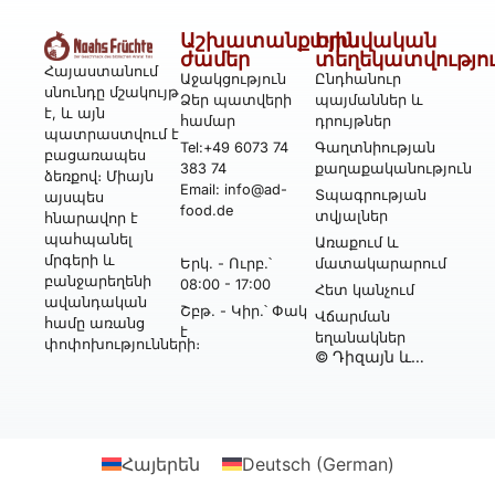
Աշխատանքային
Իրավական
ժամեր
տեղեկատվությո
Հայաստանում
Աջակցություն
Ընդհանուր
սնունդը մշակույթ
Ձեր պատվերի
պայմաններ և
է, և այն
համար
դրույթներ
պատրաստվում է
Tel:+49 6073 74
Գաղտնիության
բացառապես
383 74
քաղաքականություն
ձեռքով։ Միայն
Email: info@ad-
Տպագրության
այսպես
food.de
տվյալներ
հնարավոր է
պահպանել
Առաքում և
մրգերի և
Երկ․ - Ուրբ․՝
մատակարարում
բանջարեղենի
08:00 - 17:00
Հետ կանչում
ավանդական
Շբթ․ - Կիր․՝ Փակ
Վճարման
համը առանց
է
եղանակներ
փոփոխությունների։
© Դիզայն և
իրականացում՝
Webtonia GmbH-ի
կողմից
Հայերեն
Deutsch
(
German
)