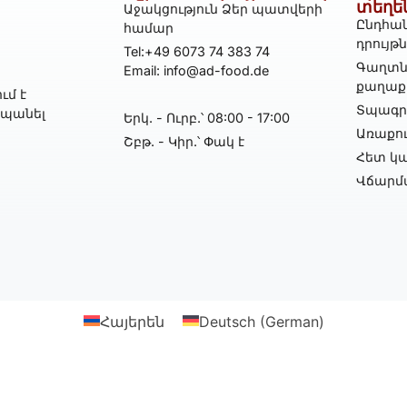
տեղե
Աջակցություն Ձեր պատվերի
Ընդհան
համար
դրույթ
Tel:+49 6073 74 383 74
Գաղտն
Email: info@ad-food.de
քաղաք
ւմ է
Տպագրո
հպանել
Երկ․ - Ուրբ․՝ 08:00 - 17:00
Առաքո
Շբթ․ - Կիր․՝ Փակ է
Հետ կա
Վճարմ
Հայերեն
Deutsch
(
German
)