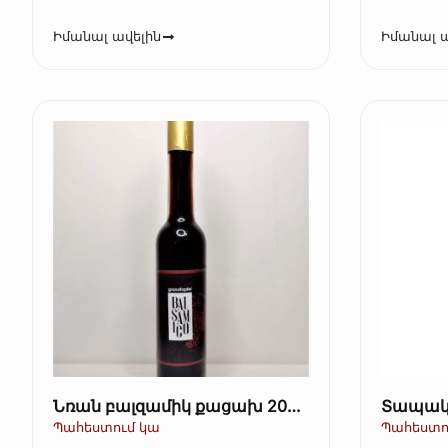
Իմանալ ավելին
Իմանալ ա
Նռան բալզամիկ քացախ 200
Տապակ
մլ
սերմեր կ
Պահեստում կա
Պահեստո
200 գ (K