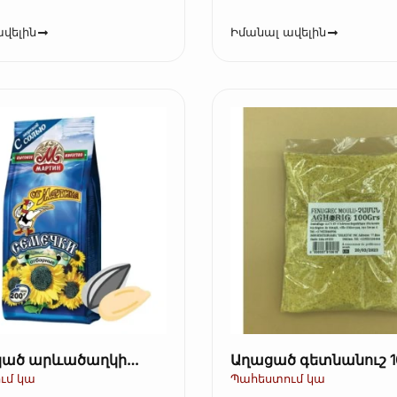
վելին
Իմանալ ավելին
ած արևածաղկի
Աղացած գետնանուշ 1
եղևով – Ot Martina,
ւմ կա
Պահեստում կա
opie)