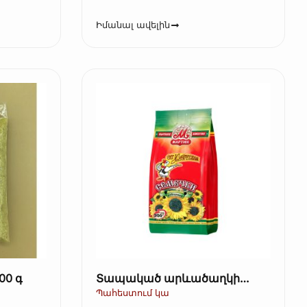
Իմանալ ավելին
00 գ
Տապակած արևածաղկի
սերմեր կեղևով – Ot Martina,
Պահեստում կա
200 գ