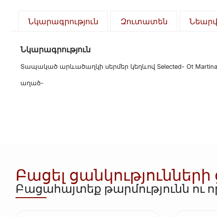
Նկարագրություն
Զուտատեն
Նեար
Նկարագրություն
Տապակած արևածաղկի սերմեր կեղևով Selected- Ot Martina
աղած-
Բացել ցանկությունների
Բացահայտեք թարմությունն ու 