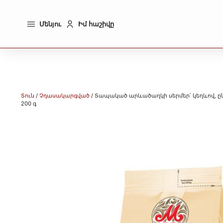
Մենյու
Իմ հաշիվը
Տուն
/
Չդասակարգված
/ Տապակած արևածաղկի սերմեր՝ կեղևով, ընտ
200 գ