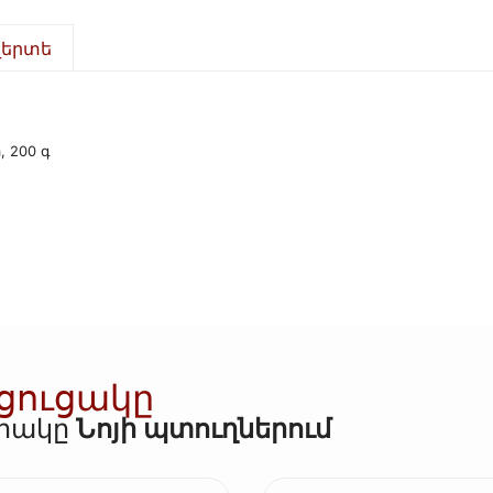
վերտե
, 200 գ
 ցուցակը
որակը
Նոյի պտուղներում