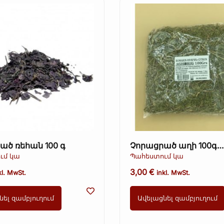
ած ռեհան 100 գ
Չորացրած աղի 100գ
(Չորացրած աղի)
ւմ կա
Պահեստում կա
Օգտագործել մինչև 25.
3,00
€
kl. MwSt.
inkl. MwSt.
նել զամբյուղում
Ավելացնել զամբյուղում