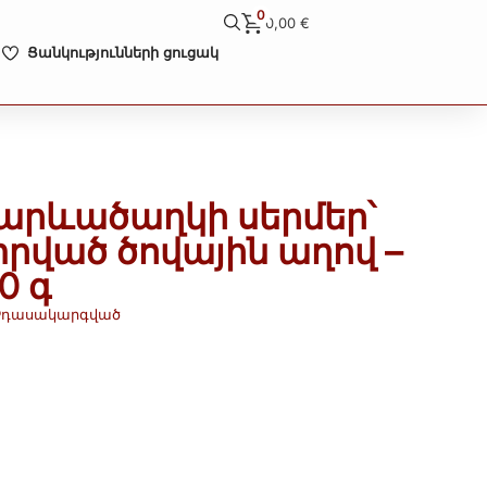
0
0,00
€
Ցանկությունների ցուցակ
րևածաղկի սերմեր՝
տրված ծովային աղով –
00 գ
Չդասակարգված