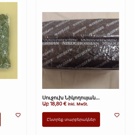
Սուջուխ Նիկողոսյան
11.23
(տավարի երշիկ, սխտորով
Աբ
18,80
€
inkl. MwSt.
երշիկ) ամբողջական 36€/1կգ
Ընտրեք տարբերակներ