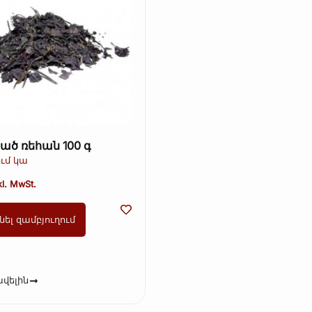
ած ռեհան 100 գ
ւմ կա
kl. MwSt.
նել զամբյուղում
վելին