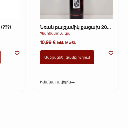
(???)
Նռան բալզամիկ քացախ 200
մլ
Պահեստում կա
10,99
€
inkl. MwSt.
Ավելացնել զամբյուղում
Իմանալ ավելին