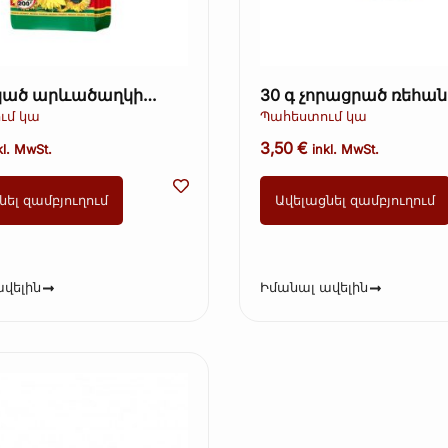
ած արևածաղկի
30 գ չորացրած ռեհան 
եղևով – Ot Martina,
ւմ կա
Պահեստում կա
3,50
€
kl. MwSt.
inkl. MwSt.
նել զամբյուղում
Ավելացնել զամբյուղում
վելին
Իմանալ ավելին