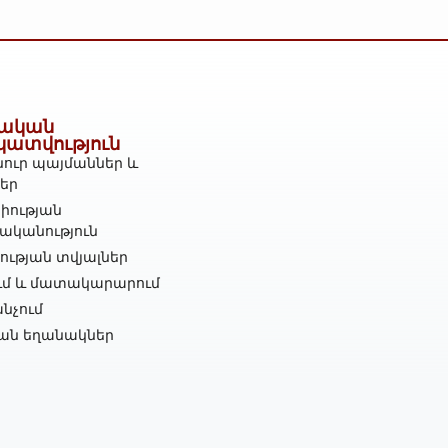
ական
կատվություն
ուր պայմաններ և
ներ
իության
ականություն
ւթյան տվյալներ
ւմ և մատակարարում
նչում
ան եղանակներ