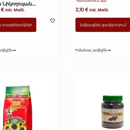
Պահեստում կա
խ Նիկողոսյան
ի երշիկ, սխտորով
0
€
2,10
€
inkl. MwSt.
inkl. MwSt.
 ամբողջական 36€/1կգ
ք տարբերակներ
Ավելացնել զամբյուղում
վելին
Իմանալ ավելին