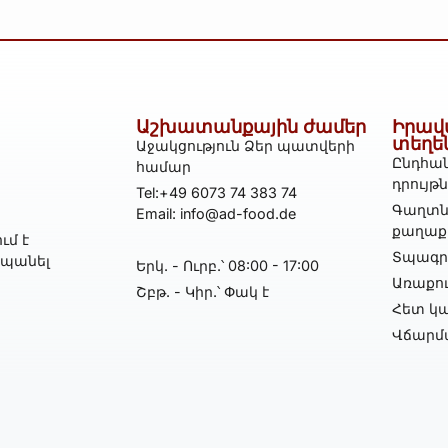
Աշխատանքային ժամեր
Իրավ
տեղե
Աջակցություն Ձեր պատվերի
Ընդհան
համար
դրույթ
Tel:+49 6073 74 383 74
Գաղտն
Email: info@ad-food.de
քաղաք
ւմ է
Տպագրո
հպանել
Երկ․ - Ուրբ․՝ 08:00 - 17:00
Առաքո
Շբթ․ - Կիր․՝ Փակ է
Հետ կա
Վճարմ