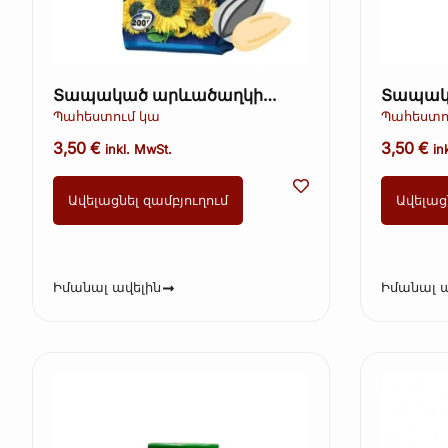
Տապակած արևածաղկի
Տապակ
սերմեր կեղևով – Ot Martina,
սերմեր կ
Պահեստում կա
Պահեստո
200 գ (Kopie)
200 գ
3,50
€
3,50
€
inkl. MwSt.
in
Ավելացնել զամբյուղում
Ավելաց
Իմանալ ավելին
Իմանալ ա