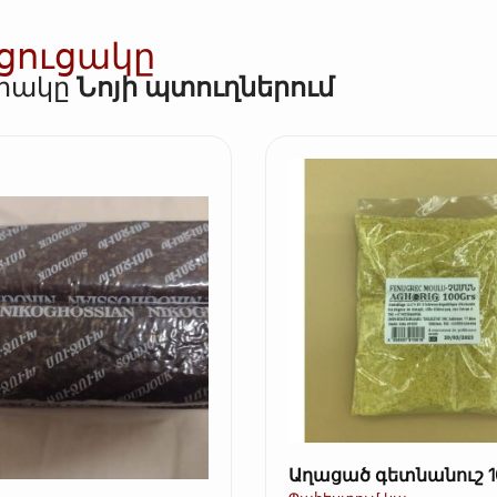
 ցուցակը
որակը
Նոյի պտուղներում
Աղացած գետնանուշ 1