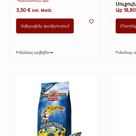
Պահեստում կա
Սուջու
(Ավելուկ)
(տավար
3,50
€
Աբ
18,8
inkl. MwSt.
երշիկ)
Ավելացնել զամբյուղում
Ընտրե
Իմանալ ավելին
Իմանալ ա