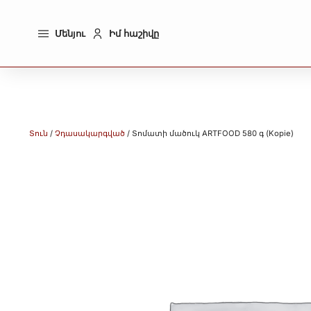
Մենյու
Իմ հաշիվը
Տուն
/
Չդասակարգված
/ Տոմատի մածուկ ARTFOOD 580 գ (Kopie)