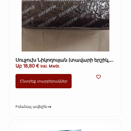
Սուջուխ Նիկողոսյան (տավարի երշիկ,
սխտորով երշիկ) ամբողջական 36€/1կգ
Աբ
18,80
€
inkl. MwSt.
Ընտրեք տարբերակներ
Իմանալ ավելին