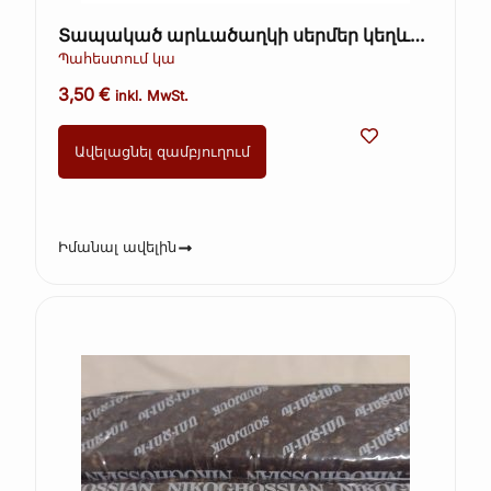
Տապակած արևածաղկի սերմեր կեղևով
– Ot Martina, 200 գ
Պահեստում կա
3,50
€
inkl. MwSt.
Ավելացնել զամբյուղում
Իմանալ ավելին