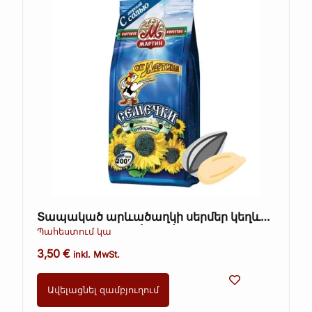
Տապակած արևածաղկի սերմեր կեղևով
– Ot Martina, 200 գ (Kopie)
Պահեստում կա
3,50
€
inkl. MwSt.
Ավելացնել զամբյուղում