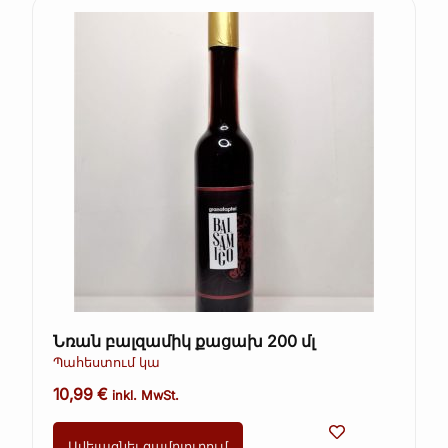
Նռան բալզամիկ քացախ 200 մլ
Պահեստում կա
10,99
€
inkl. MwSt.
Ավելացնել զամբյուղում