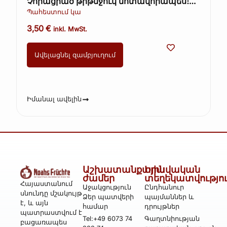
Չորացրած թրթնջուկ մոտավորապես։
70գ +-5գ (Ավելուկ)
Պահեստում կա
3,50
€
inkl. MwSt.
Ավելացնել զամբյուղում
Իմանալ ավելին
Աշխատանքային
Իրավական
ժամեր
տեղեկատվությո
Հայաստանում
Աջակցություն
Ընդհանուր
սնունդը մշակույթ
Ձեր պատվերի
պայմաններ և
է, և այն
համար
դրույթներ
պատրաստվում է
Tel:+49 6073 74
Գաղտնիության
բացառապես