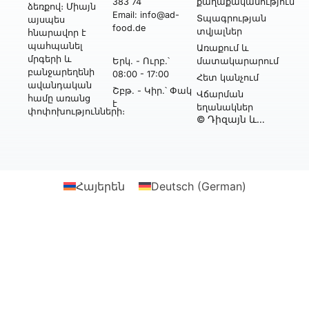
383 74
քաղաքականություն
ձեռքով։ Միայն
Email: info@ad-
Տպագրության
այսպես
food.de
տվյալներ
հնարավոր է
պահպանել
Առաքում և
մրգերի և
Երկ․ - Ուրբ․՝
մատակարարում
բանջարեղենի
08:00 - 17:00
Հետ կանչում
ավանդական
Շբթ․ - Կիր․՝ Փակ
Վճարման
համը առանց
է
եղանակներ
փոփոխությունների։
© Դիզայն և
իրականացում՝
Webtonia GmbH-ի
կողմից
Հայերեն
Deutsch
(
German
)