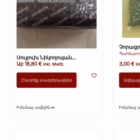
Չորացր
(Չորաց
Պահեստո
Սուջուխ Նիկողոսյան
Օգտագոր
(տավարի երշիկ, սխտորով
Աբ
18,80
€
3,00
€
inkl. MwSt.
in
երշիկ) ամբողջական 36€/1կգ
Ընտրեք տարբերակներ
Ավելաց
Իմանալ ավելին
Իմանալ ա