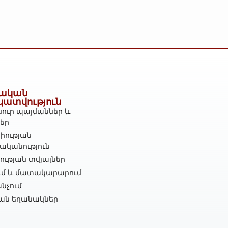
ական
կատվություն
ուր պայմաններ և
ներ
իության
ականություն
ւթյան տվյալներ
ւմ և մատակարարում
նչում
ան եղանակներ