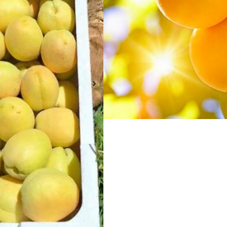
գնումների զամբյուղու
վաղաժամ ստանալու հ
Out of stock
Ավելացնել ցանկություննե