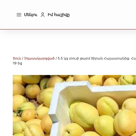
Մենյու
Իմ հաշիվը
Տուն
/
Չդասակարգված
/ 5.5 կգ տուփ թարմ ծիրան Հայաստանից։ Հա
19-ից