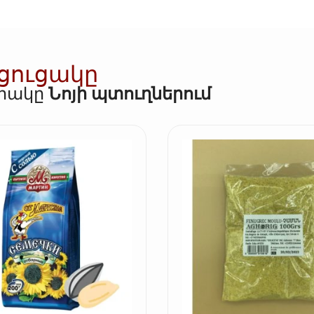
 ցուցակը
որակը
Նոյի պտուղներում