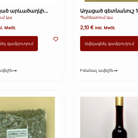
ած արևածաղկի
Աղացած գետնանուշ 1
եղևով – Ot Martina,
ւմ կա
Պահեստում կա
opie)
2,10
€
kl. MwSt.
inkl. MwSt.
նել զամբյուղում
Ավելացնել զամբյուղում
վելին
Իմանալ ավելին