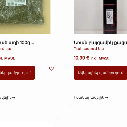
ած աղի 100գ
Նռան բալզամիկ քաց
րած աղի)
մլ
ւմ կա
Պահեստում կա
ծել մինչև 25.11.23
10,99
€
kl. MwSt.
inkl. MwSt.
նել զամբյուղում
Ավելացնել զամբյուղում
վելին
Իմանալ ավելին