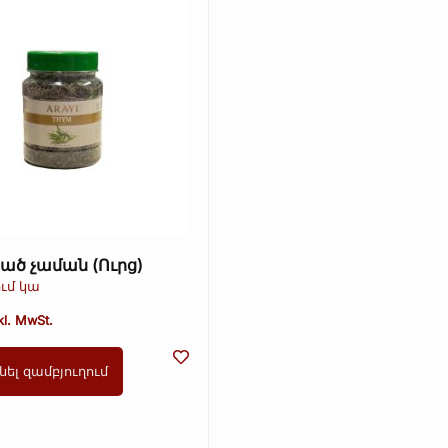
ած չաման (Ուրց)
ւմ կա
kl. MwSt.
նել զամբյուղում