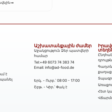
վելին
Աշխատանքային ժամեր
Իրավ
տեղե
Աջակցություն Ձեր պատվերի
Ընդհան
համար
դրույթ
Tel:+49 6073 74 383 74
Գաղտն
Email: info@ad-food.de
քաղաք
ւմ է
Տպագրո
հպանել
Երկ․ - Ուրբ․՝ 08:00 - 17:00
Առաքո
Շբթ․ - Կիր․՝ Փակ է
Հետ կա
Վճարմ