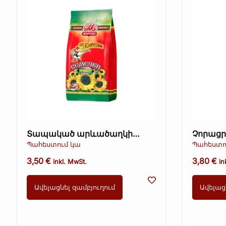
Տապակած արևածաղկի
Չորացր
սերմեր կեղևով – Ot Martina,
Պահեստում կա
Պահեստո
200 գ
3,50
€
3,80
€
inkl. MwSt.
in
Ավելացնել զամբյուղում
Ավելաց