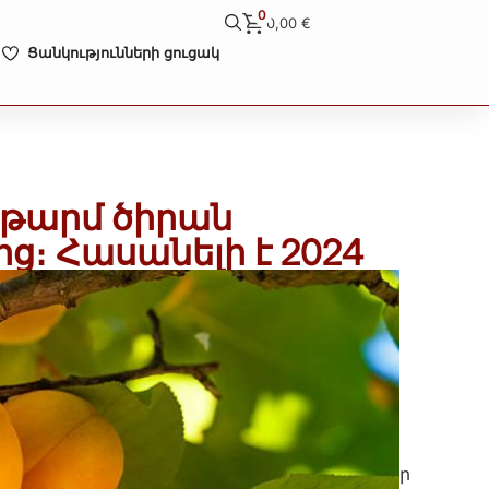
0
0,00
€
Ցանկությունների ցուցակ
փ թարմ ծիրան
։ Հասանելի է 2024
ւնիսի 19-ից
Չդասակարգված
ենալ. Այս ապրանքը գնելիս 5-7
առաքման ժամկետը վերաբերում է նաև ձեր