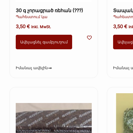
30 գ չորացրած ռեհան (???)
Տապակ
սերմեր կ
Պահեստում կա
Պահեստո
200 գ (K
3,50
€
3,50
€
inkl. MwSt.
in
Ավելացնել զամբյուղում
Ավելաց
Իմանալ ավելին
Իմանալ ա