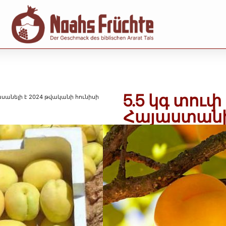
5.5 կգ տու
սանելի է 2024 թվականի հունիսի
Հայաստանից
թվականի հո
Art. Nr.:
Apr-028
Կատեգորիա
55,00
€
inkl. MwSt.
Includes 7% MwSt. 7 % DE
(
10,00
€
/ 1 kg)
Խնդրում ենք նկատի ուն
աշխատանքային օրվա 