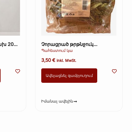
ախ 200
Չորացրած թրթնջուկ
մոտավորապես։ 70գ +-5գ
Պահեստում կա
(Ավելուկ)
3,50
€
inkl. MwSt.
Ավելացնել զամբյուղում
Իմանալ ավելին