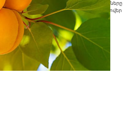
մ առկա մյուս ապրանքներին։ Մյուս ապրանքները
ամար կարող եք կատարել 2 առանձին պատվեր
րի ցուցակում