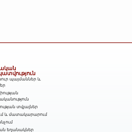
ական
կատվություն
ուր պայմաններ և
ներ
իության
ականություն
ւթյան տվյալներ
ւմ և մատակարարում
նչում
ան եղանակներ