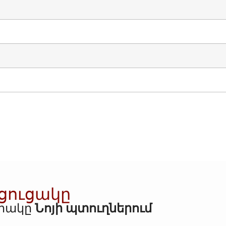
 ցուցակը
որակը
Նոյի պտուղներում