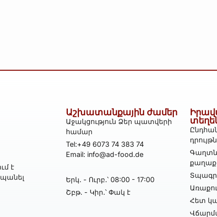
Աշխատանքային ժամեր
Իրավ
տեղե
Աջակցություն Ձեր պատվերի
Ընդհան
համար
դրույթ
Tel:+49 6073 74 383 74
Գաղտն
Email: info@ad-food.de
քաղաք
ւմ է
Տպագրո
հպանել
Երկ․ - Ուրբ․՝ 08:00 - 17:00
Առաքո
Շբթ․ - Կիր․՝ Փակ է
Հետ կա
Վճարմ