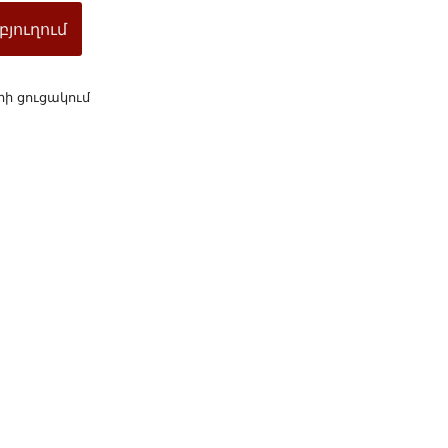
բյուղում
րի ցուցակում