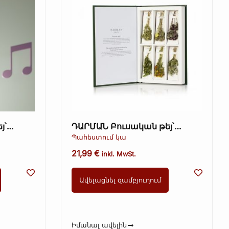
յ՝
ԴԱՐՄԱՆ Բուսական թեյ՝
երով,
խոտաբույսերով և
Պահեստում կա
ie)
ծաղիկներով, գրքի տուփ
21,99
€
Kopie)
inkl. MwSt.
Ավելացնել զամբյուղում
Իմանալ ավելին