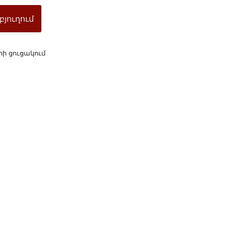
բյուղում
րի ցուցակում