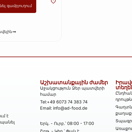
նել զամբյուղում
վելին
Աշխատանքային ժամեր
Իրավ
տեղե
Աջակցություն Ձեր պատվերի
Ընդհան
համար
դրույթ
Tel:+49 6073 74 383 74
Գաղտն
Email: info@ad-food.de
քաղաք
ւմ է
Տպագրո
հպանել
Երկ․ - Ուրբ․՝ 08:00 - 17:00
Առաքո
Շբթ․ - Կիր․՝ Փակ է