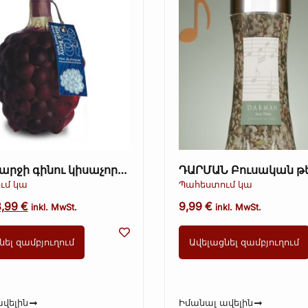
արջի գինու կիսաչոր
ԴԱՐՄԱՆ Բուսական թե
տիվ շիշ
խոտաբույսերով և մրգ
ւմ կա
Պահեստում կա
գրքի տուփ (Kopie) (Kop
8,99
€
9,99
€
(Kopie) (Kopie) (Kopie) (
inkl. MwSt.
inkl. MwSt.
նել զամբյուղում
Ավելացնել զամբյուղում
վելին
Իմանալ ավելին