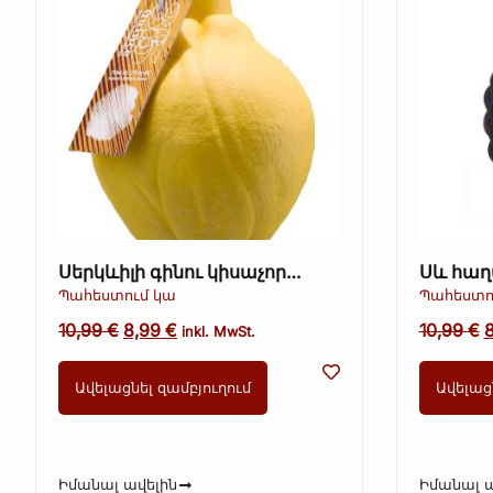
Սերկևիլի գինու կիսաչոր
Սև հաղ
դեկորատիվ շիշ
դեկորա
Պահեստում կա
Պահեստո
10,99
€
8,99
€
10,99
€
inkl. MwSt.
Ավելացնել զամբյուղում
Ավելաց
Իմանալ ավելին
Իմանալ ա