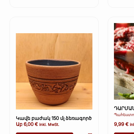
ԴԱՐՄԱՆ
խոտաբո
Պահեստո
Կավե բաժակ 150 մլ ձեռագործ
գրքի տո
Աբ
6,00
€
9,99
€
(Kopie) 
inkl. MwSt.
in