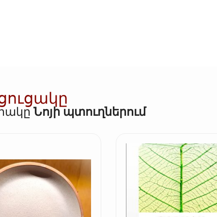
 ցուցակը
որակը
Նոյի պտուղներում