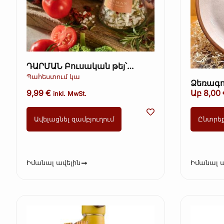
ԴԱՐՄԱՆ Բուսական թեյ՝
խոտաբույսերով և մրգերով,
Պահեստում կա
Ձեռագո
գրքի տուփ (Kopie) (Kopie)
հատ։
9,99
€
Աբ
8,00
(Kopie) (Kopie) (Kopie)
inkl. MwSt.
Ավելացնել զամբյուղում
Ընտրե
Իմանալ ավելին
Իմանալ ա