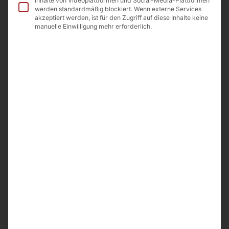
Inhalte von Videoplattformen und Social-Media-Plattformen
werden standardmäßig blockiert. Wenn externe Services
akzeptiert werden, ist für den Zugriff auf diese Inhalte keine
In den Warenkorb
manuelle Einwilligung mehr erforderlich.
In die Wunschliste
Beschreibung
Beschreibung
Servierplatte oval aus Ton handgefertigt 1St.
L32xB22cmxT2,7cm
Hergestellt in Armenien
Importeur A&D Food GmbH Odenwaldstr.9
64850 Schaafheim