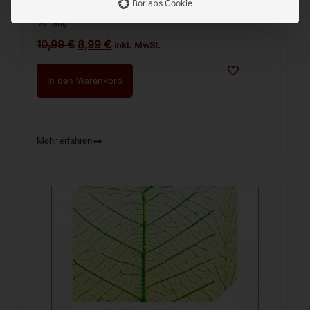
Borlabs Cookie
Quittenwein halbtrocken Dekorflasche
Vorrätig
10,99
€
8,99
€
inkl. MwSt.
In den Warenkorb
Mehr erfahren