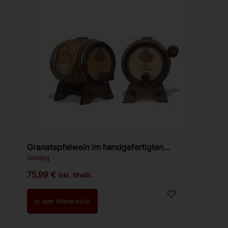
Granatapfelwein im handgefertigten
Walnussholzfass 1l
Vorrätig
75,99
€
inkl. MwSt.
In den Warenkorb