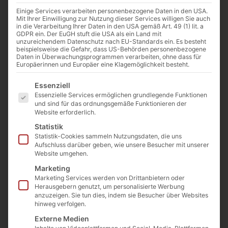
Einige Services verarbeiten personenbezogene Daten in den USA.
Mit Ihrer Einwilligung zur Nutzung dieser Services willigen Sie auch
in die Verarbeitung Ihrer Daten in den USA gemäß Art. 49 (1) lit. a
GDPR ein. Der EuGH stuft die USA als ein Land mit
unzureichendem Datenschutz nach EU-Standards ein. Es besteht
beispielsweise die Gefahr, dass US-Behörden personenbezogene
Daten in Überwachungsprogrammen verarbeiten, ohne dass für
Europäerinnen und Europäer eine Klagemöglichkeit besteht.
Es folgt eine Liste der Service-Gruppen, für die eine E
Essenziell
Essenzielle Services ermöglichen grundlegende Funktionen
und sind für das ordnungsgemäße Funktionieren der
Website erforderlich.
Statistik
Statistik-Cookies sammeln Nutzungsdaten, die uns
Servierplatte oval aus Ton handgefertigt 1St.
Aufschluss darüber geben, wie unsere Besucher mit unserer
Art. Nr.:
Ton-05
Website umgehen.
Kategorien
Geschenkideen
,
NEU Geschirr aus Ton
Marketing
22,00
€
inkl. MwSt.
Marketing Services werden von Drittanbietern oder
Herausgebern genutzt, um personalisierte Werbung
Enthält 19% MwSt. 19 % DE
anzuzeigen. Sie tun dies, indem sie Besucher über Websites
zzgl.
Versand
hinweg verfolgen.
Lieferzeit: ca. 1-3 Werktage
Externe Medien
Vorrätig