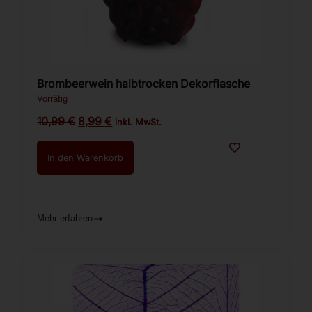
Brombeerwein halbtrocken Dekorflasche
Vorrätig
10,99
€
8,99
€
inkl. MwSt.
In den Warenkorb
Mehr erfahren