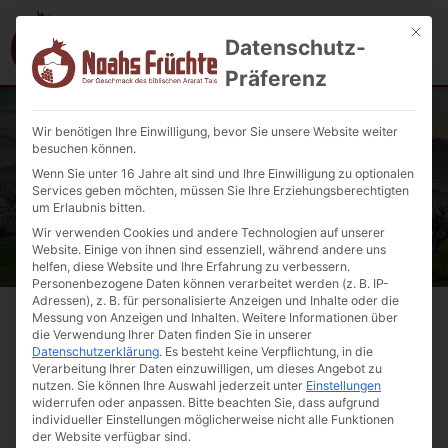
Mit die
Datenschutz-
Präferenz
Wir benötigen Ihre Einwilligung, bevor Sie unsere Website weiter
besuchen können.
Wenn Sie unter 16 Jahre alt sind und Ihre Einwilligung zu optionalen
Services geben möchten, müssen Sie Ihre Erziehungsberechtigten
um Erlaubnis bitten.
Wir verwenden Cookies und andere Technologien auf unserer
Website. Einige von ihnen sind essenziell, während andere uns
helfen, diese Website und Ihre Erfahrung zu verbessern.
Personenbezogene Daten können verarbeitet werden (z. B. IP-
Adressen), z. B. für personalisierte Anzeigen und Inhalte oder die
Messung von Anzeigen und Inhalten.
Weitere Informationen über
Kontaktieren
Sie uns
die Verwendung Ihrer Daten finden Sie in unserer
Datenschutzerklärung
.
Es besteht keine Verpflichtung, in die
Verarbeitung Ihrer Daten einzuwilligen, um dieses Angebot zu
Für Anregungen, Wünsche und Kritik zu unseren
nutzen.
Sie können Ihre Auswahl jederzeit unter
Einstellungen
Produkten oder Dienstleistungen haben wir jederzeit
widerrufen oder anpassen.
Bitte beachten Sie, dass aufgrund
individueller Einstellungen möglicherweise nicht alle Funktionen
gerne ein offenes Ohr.
der Website verfügbar sind.