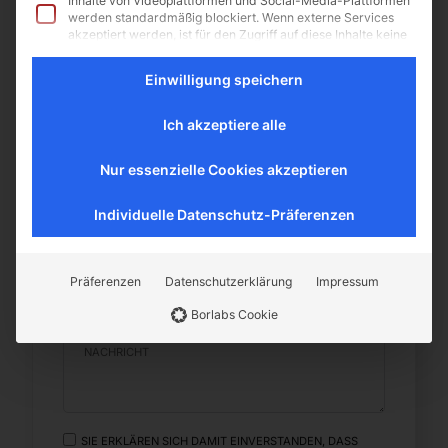
Inhalte von Videoplattformen und Social-Media-Plattformen
werden standardmäßig blockiert. Wenn externe Services
Nachname
akzeptiert werden, ist für den Zugriff auf diese Inhalte keine
manuelle Einwilligung mehr erforderlich.
Einwilligung speichern
Name
Ich akzeptiere alle
Nur essenzielle Cookies akzeptieren
Individuelle Datenschutz-Präferenzen
E-Mail
Präferenzen
Datenschutzerklärung
Impressum
Borlabs Cookie
Nachricht
SIE ERKLÄREN SICH DAMIT EINVERSTANDEN, DASS