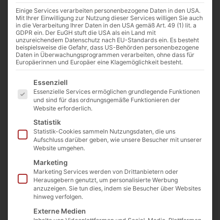
Bitte verwenden Sie hierzu unser Kontaktformular!
Einige Services verarbeiten personenbezogene Daten in den USA.
Mit Ihrer Einwilligung zur Nutzung dieser Services willigen Sie auch
in die Verarbeitung Ihrer Daten in den USA gemäß Art. 49 (1) lit. a
GDPR ein. Der EuGH stuft die USA als ein Land mit
unzureichendem Datenschutz nach EU-Standards ein. Es besteht
beispielsweise die Gefahr, dass US-Behörden personenbezogene
06073 74 383 74
Daten in Überwachungsprogrammen verarbeiten, ohne dass für
Europäerinnen und Europäer eine Klagemöglichkeit besteht.
Rufen Sie uns an.
Es folgt eine Liste der Service-Gruppen, für die eine E
Essenziell
Essenzielle Services ermöglichen grundlegende Funktionen
und sind für das ordnungsgemäße Funktionieren der
Website erforderlich.
info@ad-food.de
Statistik
Statistik-Cookies sammeln Nutzungsdaten, die uns
Aufschluss darüber geben, wie unsere Besucher mit unserer
Schreiben Sie uns.
Website umgehen.
Marketing
Marketing Services werden von Drittanbietern oder
Herausgebern genutzt, um personalisierte Werbung
Vorname
anzuzeigen. Sie tun dies, indem sie Besucher über Websites
hinweg verfolgen.
Externe Medien