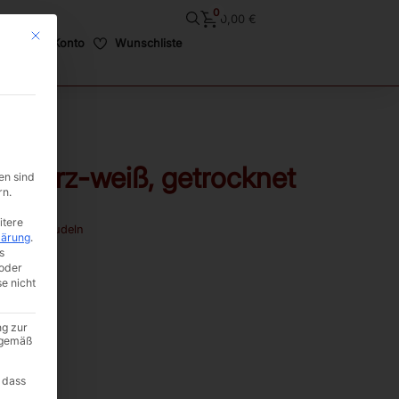
0
0,00
€
Mit diesem Button wird der Dialog geschlossen. Seine Funktionalität ist i
Mein Konto
Wunschliste
chwarz-weiß, getrocknet
en sind
rn.
itere
eide und Nudeln
lärung
.
s
oder
se nicht
ng zur
A gemäß
 dass