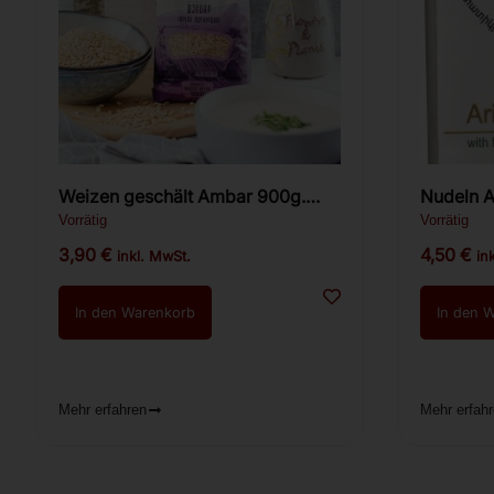
Weizen geschält Ambar 900g.
Nudeln A
Ձավար
Bazikya
Vorrätig
Vorrätig
3,90
€
4,50
€
inkl. MwSt.
in
In den Warenkorb
In den 
Mehr erfahren
Mehr erfah