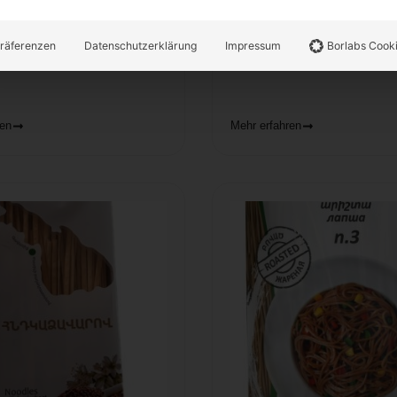
3,50
€
kl. MwSt.
inkl. MwSt.
räferenzen
Datenschutzerklärung
Impressum
Borlabs Cook
Warenkorb
In den Warenkorb
ren
Mehr erfahren