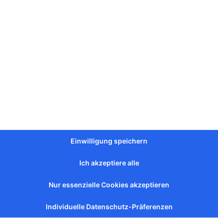
e
entdecken
Einwilligung speichern
Ich akzeptiere alle
Nur essenzielle Cookies akzeptieren
Nudeln Arischta Bazikyan 450g
Nudeln Arischta Bazikyan
Vollkorn 400g
Vorrätig
Individuelle Datenschutz-Präferenzen