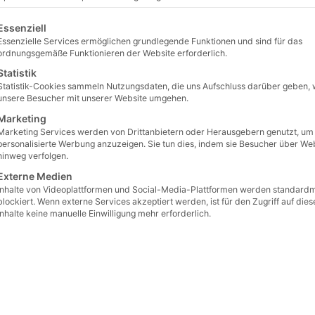
lgt eine Liste der Service-Gruppen, für die eine Einwilligu
Essenziell
Essenzielle Services ermöglichen grundlegende Funktionen und sind für das
ordnungsgemäße Funktionieren der Website erforderlich.
Statistik
Statistik-Cookies sammeln Nutzungsdaten, die uns Aufschluss darüber geben, 
unsere Besucher mit unserer Website umgehen.
Marketing
Marketing Services werden von Drittanbietern oder Herausgebern genutzt, um
personalisierte Werbung anzuzeigen. Sie tun dies, indem sie Besucher über We
hinweg verfolgen.
Externe Medien
Inhalte von Videoplattformen und Social-Media-Plattformen werden standard
blockiert. Wenn externe Services akzeptiert werden, ist für den Zugriff auf dies
Inhalte keine manuelle Einwilligung mehr erforderlich.