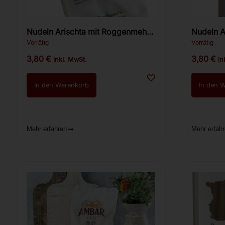
Nudeln Arischta mit Roggenmehl
Nudeln A
Bazikyan 400g
Bazikya
Vorrätig
Vorrätig
3,80
€
3,80
€
inkl. MwSt.
in
In den Warenkorb
In den 
Mehr erfahren
Mehr erfah