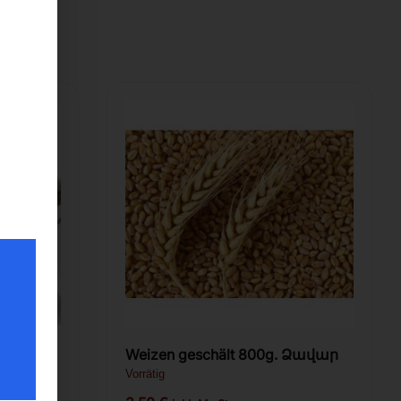
Weizen geschält 800g. Ձավար
Vorrätig