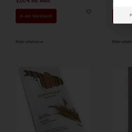
3,00
€
3,00
€
inkl. MwSt.
in
P
In den Warenkorb
In den 
Mehr erfahren
Mehr erfah