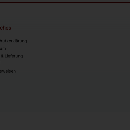
iches
hutzerklärung
sum
 & Lieferung
f
sweisen