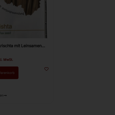
rischta mit Leinsamen
n 400g
kl. MwSt.
Warenkorb
ren