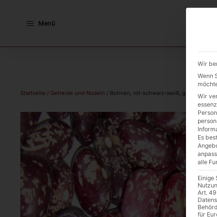
Menü
Wir be
Wenn Si
möchte
Startseite
/
Getreide und Nudeln
/ Bohnen, rot-schwarz-weiß, getrocknet 8
Wir ve
essenz
Person
person
Inform
Es best
Angebo
anpass
alle F
Einige
Nutzun
Art. 49
Datens
Behörd
für Eu