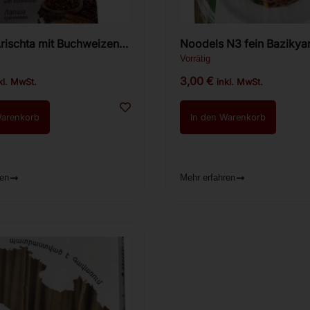
rischta mit Buchweizen
Noodels N3 fein 
n 400g
Vorrätig
3,00
€
kl. MwSt.
inkl. MwSt.
Warenkorb
In den Warenkorb
ren
Mehr erfahren