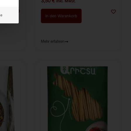
3,50
€
inkl. MwSt.
ie
In den Warenkorb
Mehr erfahren