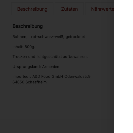
Beschreibung
Zutaten
Nährwerte
Al
Beschreibung
Bohnen, rot-schwarz-weiß, getrocknet
Inhalt: 800g.
Trocken und lichtgeschützt aufbewahren.
Ursprungsland: Armenien
Importeur: A&D Food GmbH Odenwaldstr.9
64850 Schaafheim