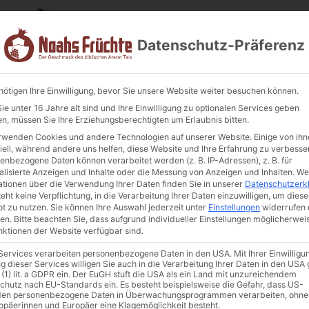
Datenschutz-Präferenz
nötigen Ihre Einwilligung, bevor Sie unsere Website weiter besuchen können.
e unter 16 Jahre alt sind und Ihre Einwilligung zu optionalen Services geben
n, müssen Sie Ihre Erziehungsberechtigten um Erlaubnis bitten.
Bohnen, rot-s
00g. Լոբի
rwenden Cookies und andere Technologien auf unserer Website. Einige von ihn
iell, während andere uns helfen, diese Website und Ihre Erfahrung zu verbesse
800g. Լոբի
enbezogene Daten können verarbeitet werden (z. B. IP-Adressen), z. B. für
alisierte Anzeigen und Inhalte oder die Messung von Anzeigen und Inhalten.
We
Art. Nr.:
GT-004
Kategorie
Getr
ationen über die Verwendung Ihrer Daten finden Sie in unserer
Datenschutzerk
5,80
€
inkl. MwSt.
eht keine Verpflichtung, in die Verarbeitung Ihrer Daten einzuwilligen, um diese
t zu nutzen.
Sie können Ihre Auswahl jederzeit unter
Einstellungen
widerrufen 
en.
Bitte beachten Sie, dass aufgrund individueller Einstellungen möglicherwei
Enthält 7% MwSt. 7 % DE
unktionen der Website verfügbar sind.
(
0,73
€
/ 100 g)
 Services verarbeiten personenbezogene Daten in den USA. Mit Ihrer Einwilligu
zzgl.
Versand
g dieser Services willigen Sie auch in die Verarbeitung Ihrer Daten in den US
 (1) lit. a GDPR ein. Der EuGH stuft die USA als ein Land mit unzureichendem
Nicht vorrätig
chutz nach EU-Standards ein. Es besteht beispielsweise die Gefahr, dass US-
en personenbezogene Daten in Überwachungsprogrammen verarbeiten, ohne
In die Wunschliste
ropäerinnen und Europäer eine Klagemöglichkeit besteht.