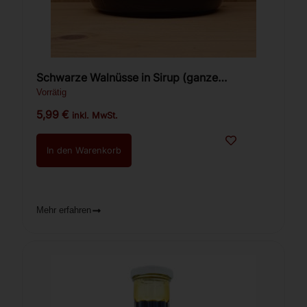
Schwarze Walnüsse in Sirup (ganze
Walnüsse) 450g.
Vorrätig
5,99
€
inkl. MwSt.
In den Warenkorb
Mehr erfahren