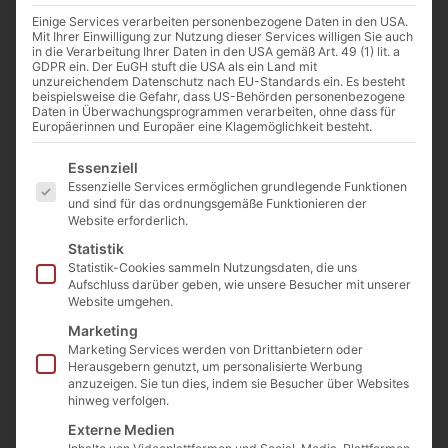
Einige Services verarbeiten personenbezogene Daten in den USA.
Mit Ihrer Einwilligung zur Nutzung dieser Services willigen Sie auch
in die Verarbeitung Ihrer Daten in den USA gemäß Art. 49 (1) lit. a
GDPR ein. Der EuGH stuft die USA als ein Land mit
unzureichendem Datenschutz nach EU-Standards ein. Es besteht
beispielsweise die Gefahr, dass US-Behörden personenbezogene
Daten in Überwachungsprogrammen verarbeiten, ohne dass für
Europäerinnen und Europäer eine Klagemöglichkeit besteht.
Aprikosenkonfitüre Avshar 650g
Es folgt eine Liste der Service-Gruppen, für die eine E
Essenziell
Art. Nr.:
KAP-021
Kategorie
Konfitüre, Früchte in Sirup
Essenzielle Services ermöglichen grundlegende Funktionen
6,10
€
inkl. MwSt.
und sind für das ordnungsgemäße Funktionieren der
Website erforderlich.
Enthält 7% MwSt. 7 % DE
Statistik
(
9,38
€
/ 1 kg)
Statistik-Cookies sammeln Nutzungsdaten, die uns
zzgl.
Versand
Aufschluss darüber geben, wie unsere Besucher mit unserer
Nicht vorrätig
Website umgehen.
Marketing
In die Wunschliste
Marketing Services werden von Drittanbietern oder
Herausgebern genutzt, um personalisierte Werbung
anzuzeigen. Sie tun dies, indem sie Besucher über Websites
hinweg verfolgen.
Beschreibung
Zutaten
Nährwerte
Externe Medien