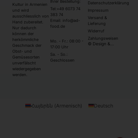
Ihrer Bestellung:
Datenschutzerklärung
Kultur in Armenien
Tel:+49 6073 74
und wird
Impressum
383 74
ausschliesslich von
Versand &
Email: info@ad-
Hand zubereitet.
Lieferung
food.de
Nur dadurch
Widerruf
können der
Zahlungsweisen
herkömmliche
Mo. - Fr.: 08:00 -
© Design &
Geschmack der
17:00 Uhr
Umsetzung by
Obst- und
Webtonia GmbH
Sa. - So.:
Gemüsesorten
Geschlossen
unverfälscht
wiedergegeben
werden.
Հայերեն
(
Armenisch
)
Deutsch