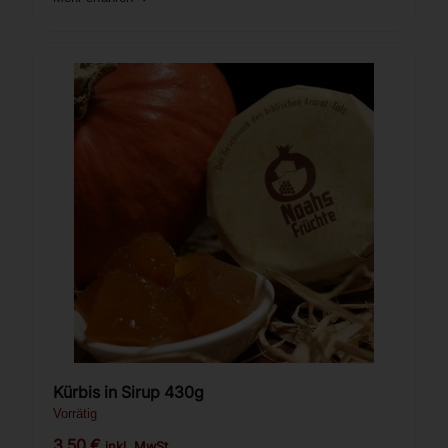
Kürbis in Sirup 430g
Vorrätig
3,50
€
inkl. MwSt.