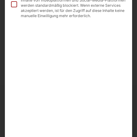
Inhalte von Videoplattformen und Social-Media-Plattformen
Allergene
werden standardmäßig blockiert. Wenn externe Services
akzeptiert werden, ist für den Zugriff auf diese Inhalte keine
manuelle Einwilligung mehr erforderlich.
Beschreibung
Aprikosenkonfitüre
Inhalt: 650g
Ursprungsland: Armenien
Importeur: A&D Food GmbH Odenwaldstr.9
64850 Schaafheim
Ähnliche Artikel
Frische und Qualität bei
Noahs Früchte
entdecken