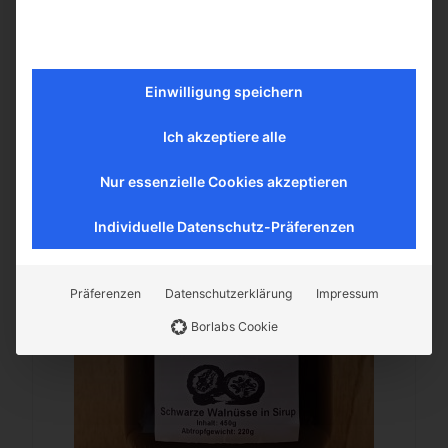
3,80
€
inkl. MwSt.
In den Warenkorb
Einwilligung speichern
Ich akzeptiere alle
Mehr erfahren
Nur essenzielle Cookies akzeptieren
Individuelle Datenschutz-Präferenzen
Präferenzen
Datenschutzerklärung
Impressum
Borlabs Cookie