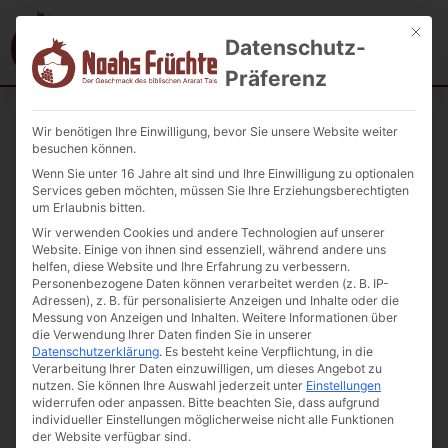
Mit die
Datenschutz-
Präferenz
Wir benötigen Ihre Einwilligung, bevor Sie unsere Website weiter
Startseite
/
Konfitüre, Früchte in Sirup
/ Aprikosenkonfitüre Avshar
besuchen können.
650g
Wenn Sie unter 16 Jahre alt sind und Ihre Einwilligung zu optionalen
Services geben möchten, müssen Sie Ihre Erziehungsberechtigten
um Erlaubnis bitten.
Wir verwenden Cookies und andere Technologien auf unserer
Website. Einige von ihnen sind essenziell, während andere uns
helfen, diese Website und Ihre Erfahrung zu verbessern.
Personenbezogene Daten können verarbeitet werden (z. B. IP-
Adressen), z. B. für personalisierte Anzeigen und Inhalte oder die
Messung von Anzeigen und Inhalten.
Weitere Informationen über
die Verwendung Ihrer Daten finden Sie in unserer
Datenschutzerklärung
.
Es besteht keine Verpflichtung, in die
Verarbeitung Ihrer Daten einzuwilligen, um dieses Angebot zu
nutzen.
Sie können Ihre Auswahl jederzeit unter
Einstellungen
widerrufen oder anpassen.
Bitte beachten Sie, dass aufgrund
individueller Einstellungen möglicherweise nicht alle Funktionen
der Website verfügbar sind.