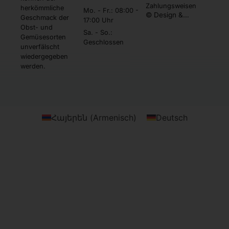
Zahlungsweisen
herkömmliche
Mo. - Fr.: 08:00 -
© Design &
Geschmack der
17:00 Uhr
Umsetzung by
Obst- und
Webtonia GmbH
Sa. - So.:
Gemüsesorten
Geschlossen
unverfälscht
wiedergegeben
werden.
Հայերեն
(
Armenisch
)
Deutsch