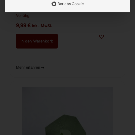
Borlabs Cookie
Gewürzsalz „Fank Savory“ DARMAN
Vorrätig
9,99
€
inkl. MwSt.
In den Warenkorb
Mehr erfahren