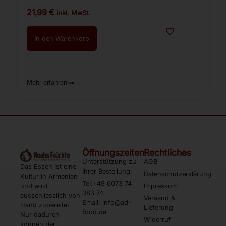
21,99
€
inkl. MwSt.
In den Warenkorb
Mehr erfahren
Öffnungszeiten
Rechtliches
Unterstützung zu
AGB
Das Essen ist eine
Ihrer Bestellung:
Datenschutzerklärung
Kultur in Armenien
Tel:+49 6073 74
und wird
Impressum
383 74
ausschliesslich von
Versand &
Email: info@ad-
Hand zubereitet.
Lieferung
food.de
Nur dadurch
Widerruf
können der