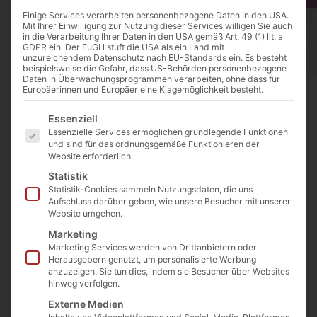
Einige Services verarbeiten personenbezogene Daten in den USA.
Mit Ihrer Einwilligung zur Nutzung dieser Services willigen Sie auch
in die Verarbeitung Ihrer Daten in den USA gemäß Art. 49 (1) lit. a
GDPR ein. Der EuGH stuft die USA als ein Land mit
unzureichendem Datenschutz nach EU-Standards ein. Es besteht
beispielsweise die Gefahr, dass US-Behörden personenbezogene
Daten in Überwachungsprogrammen verarbeiten, ohne dass für
Europäerinnen und Europäer eine Klagemöglichkeit besteht.
Es folgt eine Liste der Service-Gruppen, für die eine E
Essenziell
Essenzielle Services ermöglichen grundlegende Funktionen
und sind für das ordnungsgemäße Funktionieren der
Website erforderlich.
DARMAN Herbal Tee wilder Oregano 30g.
Art. Nr.:
DTee-03
Kategorie
TEE DARMAN
Statistik
4,20
€
inkl. MwSt.
Statistik-Cookies sammeln Nutzungsdaten, die uns
Aufschluss darüber geben, wie unsere Besucher mit unserer
Enthält 7% MwSt. 7 % DE
Website umgehen.
(
14,00
€
/ 100 g)
Marketing
zzgl.
Versand
Marketing Services werden von Drittanbietern oder
Herausgebern genutzt, um personalisierte Werbung
Lieferzeit: ca. 1-3 Werktage
anzuzeigen. Sie tun dies, indem sie Besucher über Websites
Vorrätig
hinweg verfolgen.
Externe Medien
In den Warenkorb