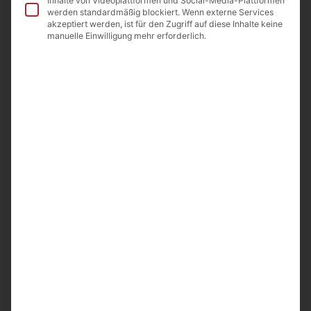
Inhalte von Videoplattformen und Social-Media-Plattformen
werden standardmäßig blockiert. Wenn externe Services
akzeptiert werden, ist für den Zugriff auf diese Inhalte keine
manuelle Einwilligung mehr erforderlich.
In die Wunschliste
Beschreibung
Zutaten
Beschreibung
DARMAN Herbal Tee wilder Oregano
Loser Tee
Gewicht Netto: 30g.
Hergestellt in Armenien
Importeur: A&D Food GmbH 64850 Schaafheim