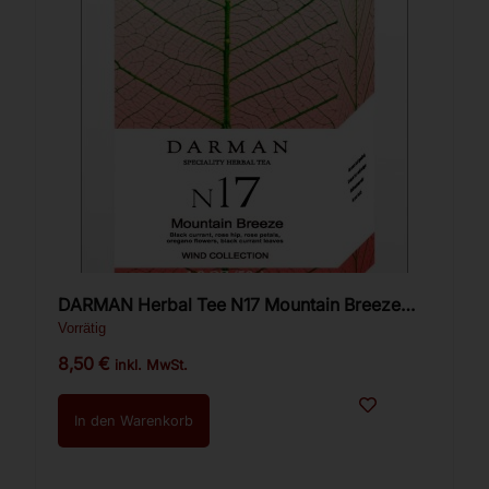
DARMAN Herbal Tee N17 Mountain Breeze
50g.
Vorrätig
8,50
€
inkl. MwSt.
In den Warenkorb