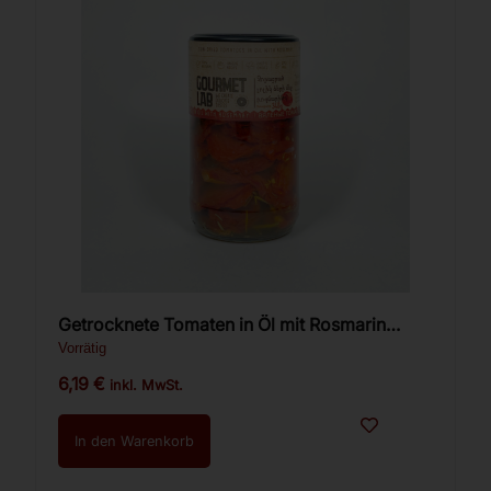
Getrocknete Tomaten in Öl mit Rosmarin
Gourmet Lab 340g
Vorrätig
6,19
€
inkl. MwSt.
In den Warenkorb