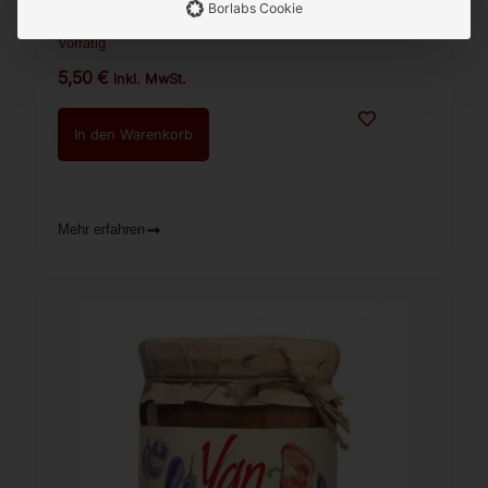
Borlabs Cookie
Auberginenpaste Royal 500g
Vorrätig
5,50
€
inkl. MwSt.
In den Warenkorb
Mehr erfahren