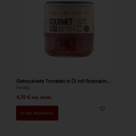
Getrocknete Tomaten in Öl mit Rosmarin
Gourmet Lab 200g
Vorrätig
4,79
€
inkl. MwSt.
In den Warenkorb