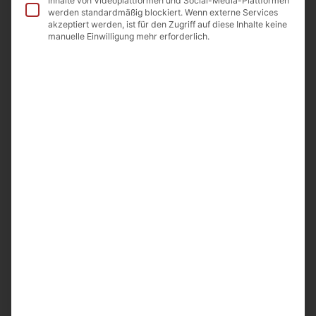
Inhalte von Videoplattformen und Social-Media-Plattformen
werden standardmäßig blockiert. Wenn externe Services
Nicht vorrätig
akzeptiert werden, ist für den Zugriff auf diese Inhalte keine
manuelle Einwilligung mehr erforderlich.
In die Wunschliste
Beschreibung
Zutaten
Nährwerte
Beschreibung
Gegrilltes Gemüse
Inhalt: 700g
Lichtgeschützt aufbewahren.
Ursprungsland: Armenien
Importeur: A&D Food GmbH Odenwaldstr.9
64850 Schaafheim