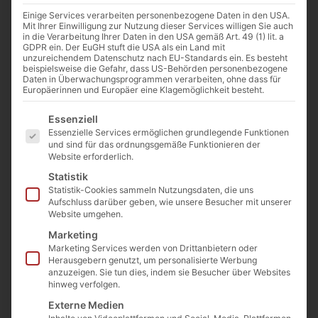
Einige Services verarbeiten personenbezogene Daten in den USA.
Mit Ihrer Einwilligung zur Nutzung dieser Services willigen Sie auch
in die Verarbeitung Ihrer Daten in den USA gemäß Art. 49 (1) lit. a
GDPR ein. Der EuGH stuft die USA als ein Land mit
unzureichendem Datenschutz nach EU-Standards ein. Es besteht
beispielsweise die Gefahr, dass US-Behörden personenbezogene
Daten in Überwachungsprogrammen verarbeiten, ohne dass für
Europäerinnen und Europäer eine Klagemöglichkeit besteht.
Es folgt eine Liste der Service-Gruppen, für die eine E
Essenziell
Essenzielle Services ermöglichen grundlegende Funktionen
und sind für das ordnungsgemäße Funktionieren der
Website erforderlich.
Statistik
Statistik-Cookies sammeln Nutzungsdaten, die uns
Aufschluss darüber geben, wie unsere Besucher mit unserer
Website umgehen.
Gegrilltes Gemüse Artfood 700g.
Marketing
Art. Nr.:
GG-4
Kategorie
Eingelegte Gemüse
Marketing Services werden von Drittanbietern oder
4,50
€
inkl. MwSt.
Herausgebern genutzt, um personalisierte Werbung
anzuzeigen. Sie tun dies, indem sie Besucher über Websites
Enthält 7% MwSt. 7 % DE
hinweg verfolgen.
(
6,43
€
/ 1 kg)
Externe Medien
zzgl.
Versand