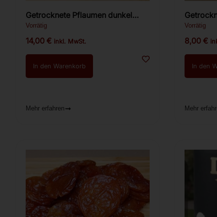
Getrocknete Pflaumen dunkel
700g.
Vorrätig
Vorrätig
14,00
€
8,00
€
inkl. MwSt.
in
In den Warenkorb
In den 
Mehr erfahren
Mehr erfah