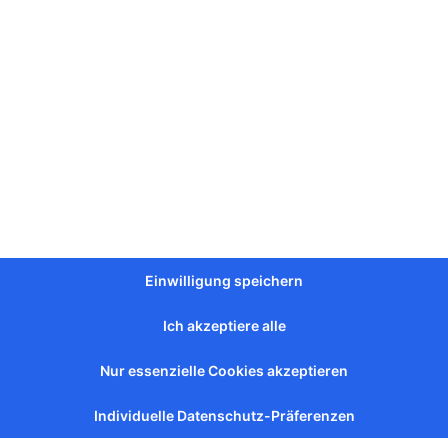
e
entdecken
Einwilligung speichern
Ich akzeptiere alle
Getrocknete Feige 800g.
Getrocknete Pflaumen dunkel
Nur essenzielle Cookies akzeptieren
Donos Premium 300g.
Vorrätig
Individuelle Datenschutz-Präferenzen
9,00
€
nkl. MwSt.
inkl. MwSt.