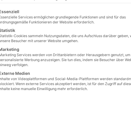
lgt eine Liste der Service-Gruppen, für die eine Einwilligu
Essenziell
Essenzielle Services ermöglichen grundlegende Funktionen und sind für das
In die Wunschliste
ordnungsgemäße Funktionieren der Website erforderlich.
Statistik
Statistik-Cookies sammeln Nutzungsdaten, die uns Aufschluss darüber geben, 
unsere Besucher mit unserer Website umgehen.
Marketing
Marketing Services werden von Drittanbietern oder Herausgebern genutzt, um
personalisierte Werbung anzuzeigen. Sie tun dies, indem sie Besucher über We
hinweg verfolgen.
Externe Medien
Inhalte von Videoplattformen und Social-Media-Plattformen werden standard
blockiert. Wenn externe Services akzeptiert werden, ist für den Zugriff auf dies
Inhalte keine manuelle Einwilligung mehr erforderlich.