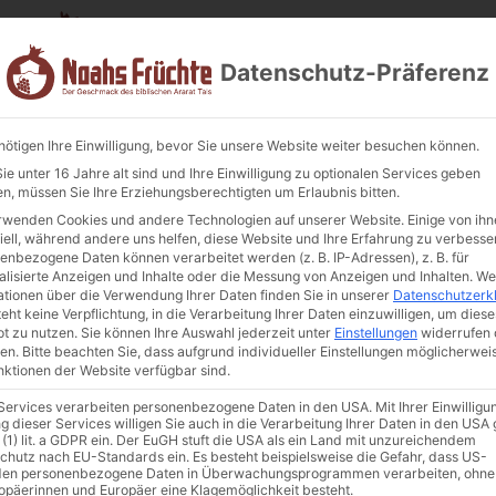
Datenschutz-Präferenz
nötigen Ihre Einwilligung, bevor Sie unsere Website weiter besuchen können.
e unter 16 Jahre alt sind und Ihre Einwilligung zu optionalen Services geben
n, müssen Sie Ihre Erziehungsberechtigten um Erlaubnis bitten.
Getrocknete Pf
rwenden Cookies und andere Technologien auf unserer Website. Einige von ihn
iell, während andere uns helfen, diese Website und Ihre Erfahrung zu verbesse
Art. Nr.:
GTR-12
Kategorie
Getro
enbezogene Daten können verarbeitet werden (z. B. IP-Adressen), z. B. für
17,00
€
alisierte Anzeigen und Inhalte oder die Messung von Anzeigen und Inhalten.
We
inkl. MwSt.
ationen über die Verwendung Ihrer Daten finden Sie in unserer
Datenschutzerk
eht keine Verpflichtung, in die Verarbeitung Ihrer Daten einzuwilligen, um diese
Enthält 7% MwSt. 7 % DE
t zu nutzen.
Sie können Ihre Auswahl jederzeit unter
Einstellungen
widerrufen 
en.
Bitte beachten Sie, dass aufgrund individueller Einstellungen möglicherwei
(
24,29
€
/ 1 kg)
unktionen der Website verfügbar sind.
zzgl.
Versand
 Services verarbeiten personenbezogene Daten in den USA. Mit Ihrer Einwilligu
Lieferzeit: ca. 1-3 Werktage
g dieser Services willigen Sie auch in die Verarbeitung Ihrer Daten in den US
Vorrätig
 (1) lit. a GDPR ein. Der EuGH stuft die USA als ein Land mit unzureichendem
chutz nach EU-Standards ein. Es besteht beispielsweise die Gefahr, dass US-
en personenbezogene Daten in Überwachungsprogrammen verarbeiten, ohne
ropäerinnen und Europäer eine Klagemöglichkeit besteht.
In den Warenkor