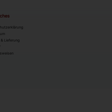
iches
hutzerklärung
sum
 & Lieferung
f
sweisen