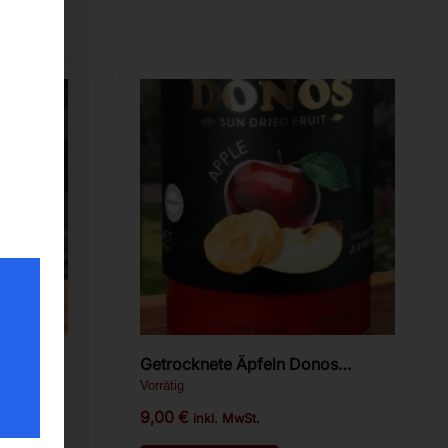
Getrocknete Äpfeln Donos
Premium 200g.
Vorrätig
9,00
€
inkl. MwSt.