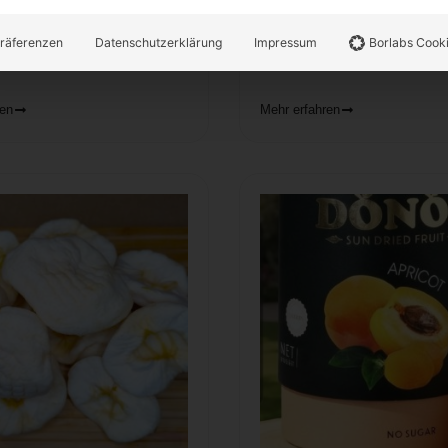
Warenkorb
In den Warenkorb
räferenzen
Datenschutzerklärung
Impressum
Borlabs Cook
ren
Mehr erfahren