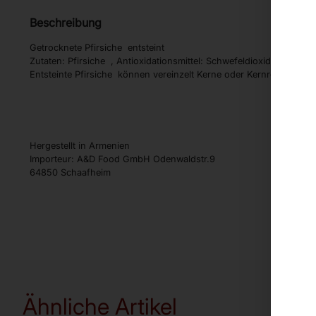
Beschreibung
Getrocknete Pfirsiche entsteint
Zutaten: Pfirsiche , Antioxidationsmittel: Schwefeldioxid
Entsteinte Pfirsiche können vereinzelt Kerne oder Kernreste entha
Hergestellt in Armenien
Importeur: A&D Food GmbH Odenwaldstr.9
64850 Schaafheim
Ähnliche Artikel