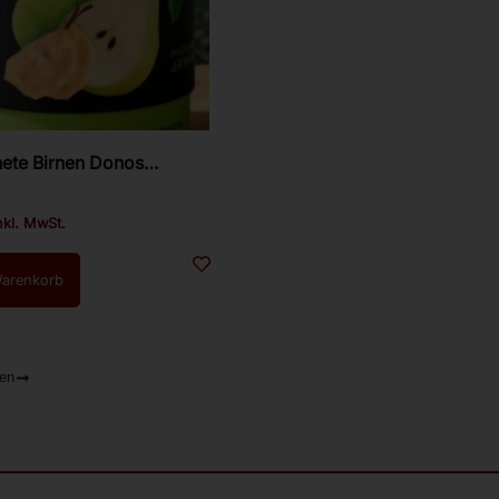
ete Birnen Donos
Premium 300g.
nkl. MwSt.
Warenkorb
ren