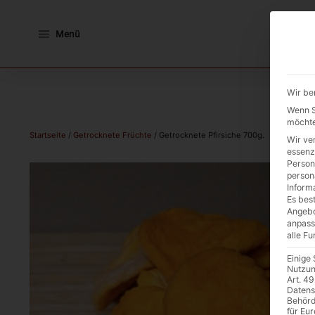
Menü
Wir be
Wenn Si
möchte
Startseite
/
Getrocknete Früchte
/ Getrocknete Pfirsiche 700g.
Wir ve
essenz
Person
person
Inform
Es best
Angebo
anpass
alle F
Einige
Nutzun
Art. 49
Datens
Behörd
für Eu