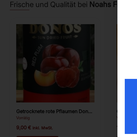
Frische und Qualität bei
Noahs Frücht
Getrocknete rote Pflaumen Donos
Premium 300g.
Vorrätig
Vorrätig
9,00
€
14,00
€
inkl. MwSt.
i