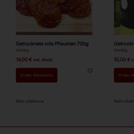
Getrocknete rote Pflaumen 700g
Getrockn
Vorrätig
Vorrätig
14,00
€
10,00
€
inkl. MwSt.
i
In den Warenkorb
In den 
Mehr erfahren
Mehr erfah