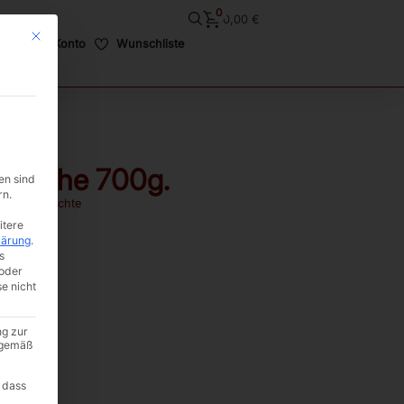
0
0,00
€
Mit diesem Button wird der Dialog geschlossen. Seine Funktionalität ist i
Mein Konto
Wunschliste
irsiche 700g.
en sind
rn.
cknete Früchte
itere
lärung
.
s
oder
se nicht
ng zur
A gemäß
 dass
b