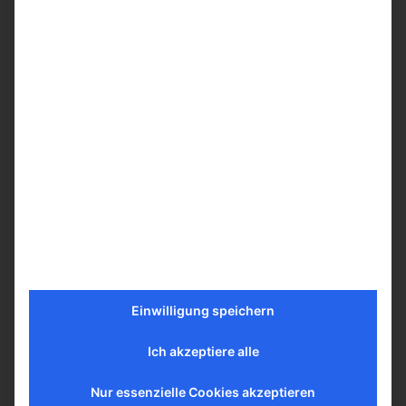
Estragon-Limonade Darbas 0,5l
Vorrätig
1,90
€
inkl. MwSt.
In den Warenkorb
Mehr erfahren
Einwilligung speichern
Ich akzeptiere alle
Nur essenzielle Cookies akzeptieren