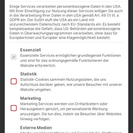
Einige Services verarbeiten personenbezogene Daten in den USA.
Mit Ihrer Einwilligung zur Nutzung dieser Services willigen Sie auch
in die Verarbeitung Ihrer Daten in den USA gemäß Art. 49 (1) lit. a
GDPR ein. Der EuGH stuft die USA als ein Land mit
unzureichendem Datenschutz nach EU-Standards ein. Es besteht
beispielsweise die Gefahr, dass US-Behörden personenbezogene
Daten in Überwachungsprogrammen verarbeiten, ohne dass für
Europäerinnen und Europäer eine Klagemöglichkeit besteht.
Kirschenkompott ARAYI 1L
Es folgt eine Liste der Service-Gruppen, für die eine E
Essenziell
Art. Nr.:
Komp-8
Essenzielle Services ermöglichen grundlegende Funktionen
Kategorie
Säfte/Kompott/Mineralwasser/Bier
und sind für das ordnungsgemäße Funktionieren der
4,99
€
inkl. MwSt.
Website erforderlich.
Statistik
Enthält 7% MwSt. 7 % DE
Statistik-Cookies sammeln Nutzungsdaten, die uns
(
4,99
€
/ 1 L)
Aufschluss darüber geben, wie unsere Besucher mit unserer
zzgl.
Versand
Website umgehen.
Nicht vorrätig
Marketing
Marketing Services werden von Drittanbietern oder
In die Wunschliste
Herausgebern genutzt, um personalisierte Werbung
anzuzeigen. Sie tun dies, indem sie Besucher über Websites
hinweg verfolgen.
Externe Medien
Beschreibung
Zutaten
Nährwerte