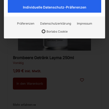
Individuelle Datenschutz-Präferenzen
Präferenzen
Datenschutzerklärung
Impressum
Borlabs Cookie
Brombeere Getränk Layma 250ml
Vorrätig
1,99
€
inkl. MwSt.
In den Warenkorb
Mehr erfahren