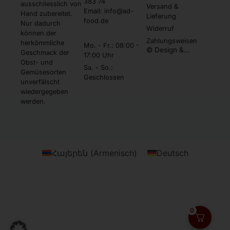
383 74
ausschliesslich von
Versand &
Email: info@ad-
Hand zubereitet.
Lieferung
food.de
Nur dadurch
Widerruf
können der
Zahlungsweisen
herkömmliche
Mo. - Fr.: 08:00 -
© Design &
Geschmack der
17:00 Uhr
Umsetzung by
Obst- und
Webtonia GmbH
Sa. - So.:
Gemüsesorten
Geschlossen
unverfälscht
wiedergegeben
werden.
Հայերեն
(
Armenisch
)
Deutsch
0