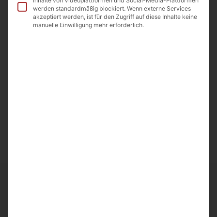
Inhalte von Videoplattformen und Social-Media-Plattformen
werden standardmäßig blockiert. Wenn externe Services
akzeptiert werden, ist für den Zugriff auf diese Inhalte keine
manuelle Einwilligung mehr erforderlich.
Beschreibung
Zutaten
Nährwerte
Beschreibung
Kornelkirschen Kompott 1l
Abtropfgewicht: 150g
Ursprungsland: Armenien
Importeur: A&D Food GmbH Odenwaldstr.9
64850 Schaafheim
Ähnliche Artikel
Frische und Qualität bei
Noahs Früchte
entdecken