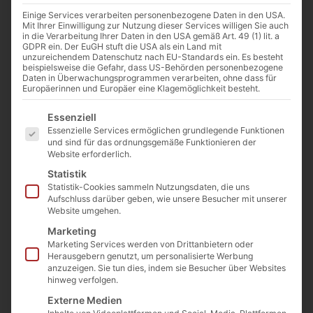
Einige Services verarbeiten personenbezogene Daten in den USA.
Mit Ihrer Einwilligung zur Nutzung dieser Services willigen Sie auch
in die Verarbeitung Ihrer Daten in den USA gemäß Art. 49 (1) lit. a
GDPR ein. Der EuGH stuft die USA als ein Land mit
unzureichendem Datenschutz nach EU-Standards ein. Es besteht
beispielsweise die Gefahr, dass US-Behörden personenbezogene
Daten in Überwachungsprogrammen verarbeiten, ohne dass für
Europäerinnen und Europäer eine Klagemöglichkeit besteht.
Es folgt eine Liste der Service-Gruppen, für die eine E
Essenziell
Essenzielle Services ermöglichen grundlegende Funktionen
und sind für das ordnungsgemäße Funktionieren der
Website erforderlich.
Kornelkirschen Kompott Vilfood 1l
Art. Nr.:
Komp-01-1
Statistik
Kategorie
Säfte/Kompott/Mineralwasser/Bier
Statistik-Cookies sammeln Nutzungsdaten, die uns
4,99
€
Aufschluss darüber geben, wie unsere Besucher mit unserer
inkl. MwSt.
Website umgehen.
Enthält 7% MwSt. 7 % DE
Marketing
(
4,99
€
/ 1 L)
Marketing Services werden von Drittanbietern oder
Herausgebern genutzt, um personalisierte Werbung
zzgl.
Versand
anzuzeigen. Sie tun dies, indem sie Besucher über Websites
Nicht vorrätig
hinweg verfolgen.
Externe Medien
In die Wunschliste