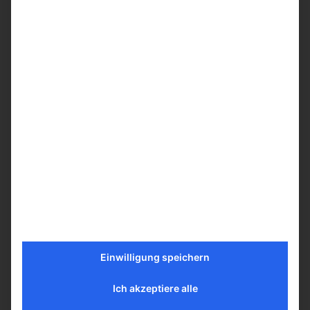
Quitte Getränk Layma 250ml
Vorrätig
1,99
€
inkl. MwSt.
In den Warenkorb
Mehr erfahren
Einwilligung speichern
Ich akzeptiere alle