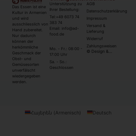
Unterstützung zu
AGB
Das Essen ist eine
Ihrer Bestellung:
Datenschutzerklärung
Kultur in Armenien
Tel:+49 6073 74
und wird
Impressum
383 74
ausschliesslich von
Versand &
Email: info@ad-
Hand zubereitet.
Lieferung
food.de
Nur dadurch
Widerruf
können der
Zahlungsweisen
herkömmliche
Mo. - Fr.: 08:00 -
© Design &
Geschmack der
17:00 Uhr
Umsetzung by
Obst- und
Webtonia GmbH
Sa. - So.:
Gemüsesorten
Geschlossen
unverfälscht
wiedergegeben
werden.
Հայերեն
(
Armenisch
)
Deutsch