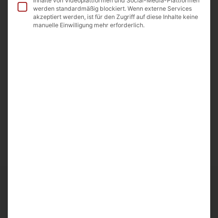
Inhalte von Videoplattformen und Social-Media-Plattformen
werden standardmäßig blockiert. Wenn externe Services
Allergene
akzeptiert werden, ist für den Zugriff auf diese Inhalte keine
manuelle Einwilligung mehr erforderlich.
Beschreibung
Mikadokuchen (direkt aus Armenien)
Tiefgefroren
Gewicht Netto: 850g.
Nach dem Öffnen im Kühlschrank max. 5 Tage
aufbewahren.
Hergestellt in Armenien
Importeur: A&D Food GmbH 64850 Schaafheim
Ähnliche Artikel
Frische und Qualität bei
Noahs Früchte
entdecken