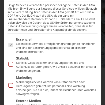
Einige Services verarbeiten personenbezogene Daten in den USA.
Mit Ihrer Einwilligung zur Nutzung dieser Services willigen Sie auch
in die Verarbeitung Ihrer Daten in den USA gemäß Art. 49 (1) lit. a
GDPR ein. Der EuGH stuft die USA als ein Land mit
unzureichendem Datenschutz nach EU-Standards ein. Es besteht
beispielsweise die Gefahr, dass US-Behörden personenbezogene
Daten in Überwachungsprogrammen verarbeiten, ohne dass für
Europäerinnen und Europäer eine Klagemöglichkeit besteht.
Es folgt eine Liste der Service-Gruppen, für die eine E
Mikadokuchen 850g. (direkt aus Armenien)
Essenziell
Art. Nr.:
TO-04
Kategorie
Armenisches Brot/Kuchen
Essenzielle Services ermöglichen grundlegende Funktionen
15,99
€
und sind für das ordnungsgemäße Funktionieren der
inkl. MwSt.
Website erforderlich.
Enthält 7% MwSt. 7 % DE
Statistik
(
18,81
€
/ 1 kg)
Statistik-Cookies sammeln Nutzungsdaten, die uns
Aufschluss darüber geben, wie unsere Besucher mit unserer
zzgl.
Versand
Website umgehen.
Nicht vorrätig
Marketing
In die Wunschliste
Marketing Services werden von Drittanbietern oder
Herausgebern genutzt, um personalisierte Werbung
anzuzeigen. Sie tun dies, indem sie Besucher über Websites
hinweg verfolgen.
Externe Medien
Beschreibung
Zutaten
Nährwerte