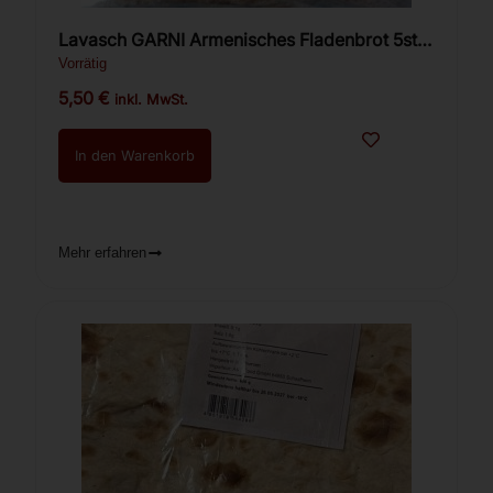
Lavasch GARNI Armenisches Fladenbrot 5st.
(direkt aus Armenien)
Vorrätig
5,50
€
inkl. MwSt.
In den Warenkorb
Mehr erfahren