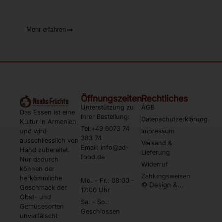
Mehr erfahren
Öffnungszeiten
Rechtliches
Unterstützung zu
AGB
Das Essen ist eine
Ihrer Bestellung:
Datenschutzerklärung
Kultur in Armenien
Tel:+49 6073 74
und wird
Impressum
383 74
ausschliesslich von
Versand &
Email: info@ad-
Hand zubereitet.
Lieferung
food.de
Nur dadurch
Widerruf
können der
Zahlungsweisen
herkömmliche
Mo. - Fr.: 08:00 -
© Design &
Geschmack der
17:00 Uhr
Umsetzung by
Obst- und
Webtonia GmbH
Sa. - So.:
Gemüsesorten
Geschlossen
unverfälscht