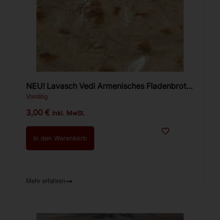
NEU! Lavasch Vedi Armenisches Fladenbrot
3st. (direkt aus Armenien)
Vorrätig
3,00
€
inkl. MwSt.
In den Warenkorb
Mehr erfahren