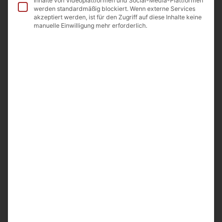
Inhalte von Videoplattformen und Social-Media-Plattformen
werden standardmäßig blockiert. Wenn externe Services
Allergene
akzeptiert werden, ist für den Zugriff auf diese Inhalte keine
manuelle Einwilligung mehr erforderlich.
Beschreibung
Royal Armenia Boochino Cappuccino +Chocolate -200g
Getränkepulver mit löslichem Bohnenkaffe
Inhalt-10 Sticks je. 20g
Zubereitung: Beutelinhalt in eine Tasse geben. 150ml
heißes
Wasser hinzugeben. Umrühren und genießen!
Kühl und trocken lagern.
Hergestellt in Armenien.
Importeur A&D Food GmbH
Odenwaldstr 9. 64850 Schaafheim