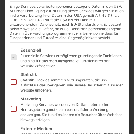
Einige Services verarbeiten personenbezogene Daten in den USA.
Mit Ihrer Einwilligung zur Nutzung dieser Services willigen Sie auch
in die Verarbeitung Ihrer Daten in den USA gemäß Art. 49 (1) lit. a
GDPR ein. Der EuGH stuft die USA als ein Land mit
unzureichendem Datenschutz nach EU-Standards ein. Es besteht
beispielsweise die Gefahr, dass US-Behörden personenbezogene
Daten in Überwachungsprogrammen verarbeiten, ohne dass für
Europäerinnen und Europäer eine Klagemöglichkeit besteht.
Royal Armenia Boochino
Es folgt eine Liste der Service-Gruppen, für die eine E
Essenziell
Cappuccino+Chocolate
Essenzielle Services ermöglichen grundlegende Funktionen
Art. Nr.:
KA-007-1-1
Kategorie
Kaffee
und sind für das ordnungsgemäße Funktionieren der
7,00
€
inkl. MwSt.
Website erforderlich.
Enthält 7% MwSt. 7 % DE
Statistik
Statistik-Cookies sammeln Nutzungsdaten, die uns
(
35,00
€
/ 1 kg)
Aufschluss darüber geben, wie unsere Besucher mit unserer
zzgl.
Versand
Website umgehen.
Nicht vorrätig
Marketing
Marketing Services werden von Drittanbietern oder
In die Wunschliste
Herausgebern genutzt, um personalisierte Werbung
anzuzeigen. Sie tun dies, indem sie Besucher über Websites
hinweg verfolgen.
Externe Medien
Beschreibung
Zutaten
Nährwerte