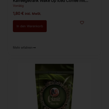
Kaffeegetränk Wake Up Iced Coffee mit
Zucker 300ml
Vorrätig
1,80
€
inkl. MwSt.
In den Warenkorb
Mehr erfahren