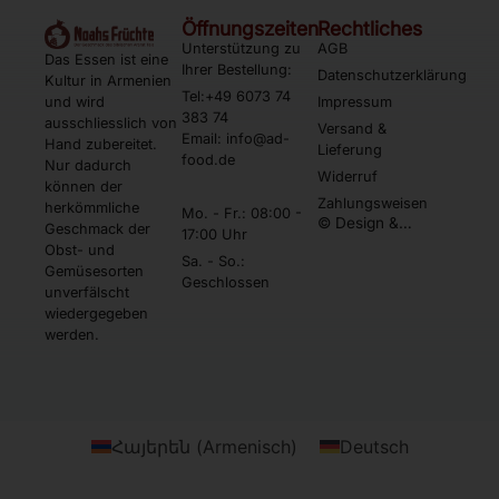
Öffnungszeiten
Rechtliches
Unterstützung zu
AGB
Das Essen ist eine
Ihrer Bestellung:
Datenschutzerklärung
Kultur in Armenien
Tel:+49 6073 74
und wird
Impressum
383 74
ausschliesslich von
Versand &
Email: info@ad-
Hand zubereitet.
Lieferung
food.de
Nur dadurch
Widerruf
können der
Zahlungsweisen
herkömmliche
Mo. - Fr.: 08:00 -
© Design &
Geschmack der
17:00 Uhr
Umsetzung by
Obst- und
Webtonia GmbH
Sa. - So.:
Gemüsesorten
Geschlossen
unverfälscht
wiedergegeben
werden.
Հայերեն
(
Armenisch
)
Deutsch