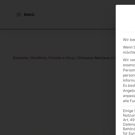
Menü
Wir be
Wenn Si
möchte
Startseite
/
Konfitüre, Früchte in Sirup
/ Schwarze Walnüsse in Sirup Boon B
Wir ve
essenz
Person
person
Inform
Es best
Angebo
anpass
alle F
Einige
Nutzun
Art. 49
Datens
Behörd
für Eu