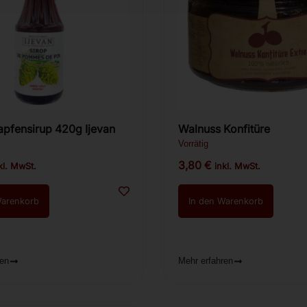
Kiefernzapfensirup 420g Ijevan
Walnuss Konfitüre
Vorrätig
3,80
€
kl. MwSt.
inkl. MwSt.
Warenkorb
In den Warenkorb
ren
Mehr erfahren