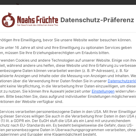
Datenschutz-Präferenz
nötigen Ihre Einwilligung, bevor Sie unsere Website weiter besuchen können.
e unter 16 Jahre alt sind und Ihre Einwilligung zu optionalen Services geben
n, müssen Sie Ihre Erziehungsberechtigten um Erlaubnis bitten.
Schwarze Waln
ariq (ganze Walnüsse) 430g.
rwenden Cookies und andere Technologien auf unserer Website. Einige von ihn
iell, während andere uns helfen, diese Website und Ihre Erfahrung zu verbesse
(ganze Walnüs
enbezogene Daten können verarbeitet werden (z. B. IP-Adressen), z. B. für
alisierte Anzeigen und Inhalte oder die Messung von Anzeigen und Inhalten.
We
Art. Nr.:
KWE-08
Kategorie
Konf
ationen über die Verwendung Ihrer Daten finden Sie in unserer
Datenschutzerk
5,99
€
inkl. MwSt.
eht keine Verpflichtung, in die Verarbeitung Ihrer Daten einzuwilligen, um diese
t zu nutzen.
Sie können Ihre Auswahl jederzeit unter
Einstellungen
widerrufen 
en.
Bitte beachten Sie, dass aufgrund individueller Einstellungen möglicherwei
Enthält 7% MwSt. 7 % DE
unktionen der Website verfügbar sind.
(
1,39
€
/ 100 g)
 Services verarbeiten personenbezogene Daten in den USA. Mit Ihrer Einwilligu
zzgl.
Versand
g dieser Services willigen Sie auch in die Verarbeitung Ihrer Daten in den US
 (1) lit. a GDPR ein. Der EuGH stuft die USA als ein Land mit unzureichendem
Nicht vorrätig
chutz nach EU-Standards ein. Es besteht beispielsweise die Gefahr, dass US-
en personenbezogene Daten in Überwachungsprogrammen verarbeiten, ohne
In die Wunschliste
ropäerinnen und Europäer eine Klagemöglichkeit besteht.