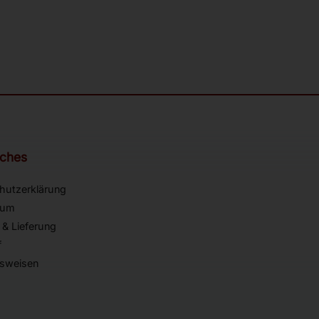
iches
hutzerklärung
sum
 & Lieferung
f
sweisen