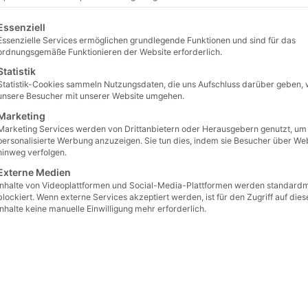
lgt eine Liste der Service-Gruppen, für die eine Einwilligu
Essenziell
Essenzielle Services ermöglichen grundlegende Funktionen und sind für das
ordnungsgemäße Funktionieren der Website erforderlich.
Statistik
Statistik-Cookies sammeln Nutzungsdaten, die uns Aufschluss darüber geben, 
unsere Besucher mit unserer Website umgehen.
Marketing
Marketing Services werden von Drittanbietern oder Herausgebern genutzt, um
personalisierte Werbung anzuzeigen. Sie tun dies, indem sie Besucher über We
hinweg verfolgen.
Externe Medien
Inhalte von Videoplattformen und Social-Media-Plattformen werden standard
blockiert. Wenn externe Services akzeptiert werden, ist für den Zugriff auf dies
Inhalte keine manuelle Einwilligung mehr erforderlich.