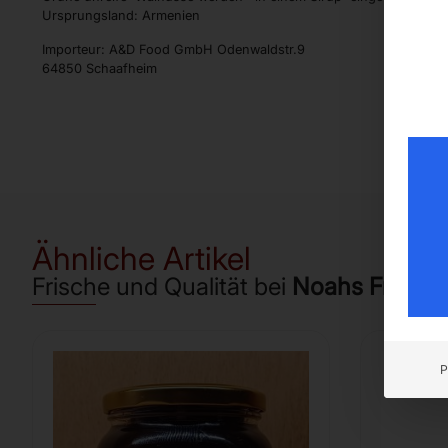
Ursprungsland: Armenien
Importeur: A&D Food GmbH Odenwaldstr.9
64850 Schaafheim
Ähnliche Artikel
Frische und Qualität bei
Noahs Frücht
P