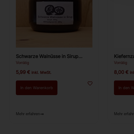
Schwarze Walnüsse in Sirup
(ganze Walnüsse) 450g.
Vorrätig
Vorrätig
5,99
€
8,00
€
inkl. MwSt.
in
In den Warenkorb
In den 
Mehr erfahren
Mehr erfah