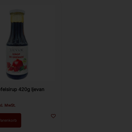
Granatapfelsirup 420g Ijevan
kl. MwSt.
Warenkorb