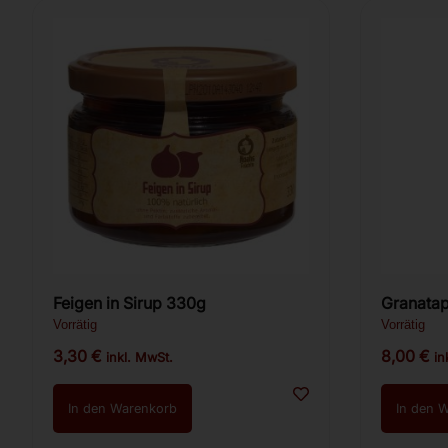
Feigen in Sirup 330g
Vorrätig
Vorrätig
3,30
€
8,00
€
inkl. MwSt.
in
In den Warenkorb
In den 