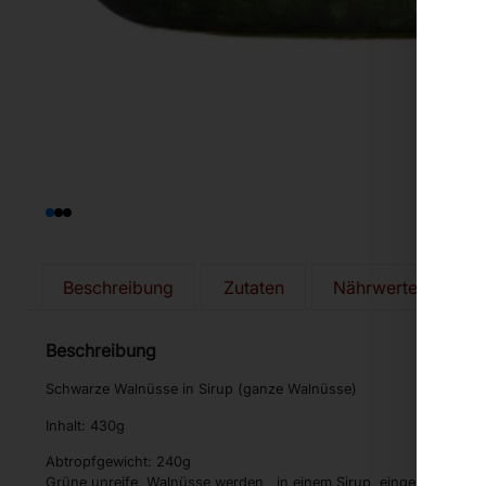
Beschreibung
Zutaten
Nährwerte
Al
Beschreibung
Schwarze Walnüsse in Sirup (ganze Walnüsse)
Inhalt: 430g
Abtropfgewicht: 240g
Grüne unreife Walnüsse werden in einem Sirup eingelegt und m