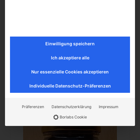
Kürbis in Sirup 430g
Vorrätig
Einwilligung speichern
3,50
€
inkl. MwSt.
Ich akzeptiere alle
In den Warenkorb
Nur essenzielle Cookies akzeptieren
Individuelle Datenschutz-Präferenzen
Mehr erfahren
Präferenzen
Datenschutzerklärung
Impressum
Borlabs Cookie