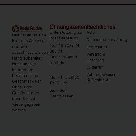
Öffnungszeiten
Rechtliches
Unterstützung zu
AGB
Das Essen ist eine
Ihrer Bestellung:
Datenschutzerklärung
Kultur in Armenien
Tel:+49 6073 74
und wird
Impressum
383 74
ausschliesslich von
Versand &
Email: info@ad-
Hand zubereitet.
Lieferung
food.de
Nur dadurch
Widerruf
können der
Zahlungsweisen
herkömmliche
Mo. - Fr.: 08:00 -
© Design &
Geschmack der
17:00 Uhr
Umsetzung by
Obst- und
Webtonia GmbH
Sa. - So.:
Gemüsesorten
Geschlossen
unverfälscht
wiedergegeben
werden.