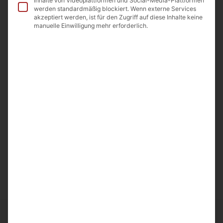
Inhalte von Videoplattformen und Social-Media-Plattformen
werden standardmäßig blockiert. Wenn externe Services
Allergene
akzeptiert werden, ist für den Zugriff auf diese Inhalte keine
manuelle Einwilligung mehr erforderlich.
Beschreibung
Schwarze Walnüsse in Sirup (ganze Walnüsse)
Inhalt: 300g
Abtropfgewicht: 160g
Grüne unreife Walnüsse werden in einem Sirup eingelegt
und mit Nelken,,Kardamom und Zimt fein gewürzt.
Ursprungsland: Armenien
Importeur: A&D Food GmbH Odenwaldstr.9
64850 Schaafheim
Ähnliche Artikel