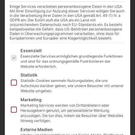
Einige Services verarbeiten personenbezogene Daten in den USA.
Mit Ihrer Einwilligung zur Nutzung dieser Services willigen Sie auch
in die Verarbeitung Ihrer Daten in den USA gemäß Art. 49 (1) lit. a
GDPR ein. Der EuGH stuft die USA als ein Land mit
unzureichendem Datenschutz nach EU-Standards ein. Es besteht
beispielsweise die Gefahr, dass US-Behörden personenbezogene
Daten in Überwachungsprogrammen verarbeiten, ohne dass für
Europäerinnen und Europäer eine Klagemöglichkeit besteht.
Schwarze Walnüsse in Sirup Yan (ganze
Es folgt eine Liste der Service-Gruppen, für die eine E
Essenziell
Walnüsse) 300g.
Essenzielle Services ermöglichen grundlegende Funktionen
Art. Nr.:
KWE-001-2
Kategorie
Konfitüre, Früchte in Sirup
und sind für das ordnungsgemäße Funktionieren der
4,20
€
inkl. MwSt.
Website erforderlich.
Enthält 7% MwSt. 7 % DE
Statistik
Statistik-Cookies sammeln Nutzungsdaten, die uns
(
1,40
€
/ 100 g)
Aufschluss darüber geben, wie unsere Besucher mit unserer
zzgl.
Versand
Website umgehen.
Nicht vorrätig
Marketing
Marketing Services werden von Drittanbietern oder
In die Wunschliste
Herausgebern genutzt, um personalisierte Werbung
anzuzeigen. Sie tun dies, indem sie Besucher über Websites
hinweg verfolgen.
Externe Medien
Beschreibung
Zutaten
Nährwerte