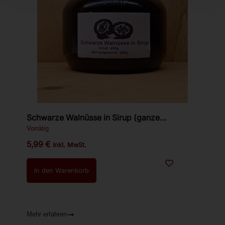
Schwarze Walnüsse in Sirup (ganze
Walnüsse) 450g.
Vorrätig
5,99
€
inkl. MwSt.
In den Warenkorb
Mehr erfahren