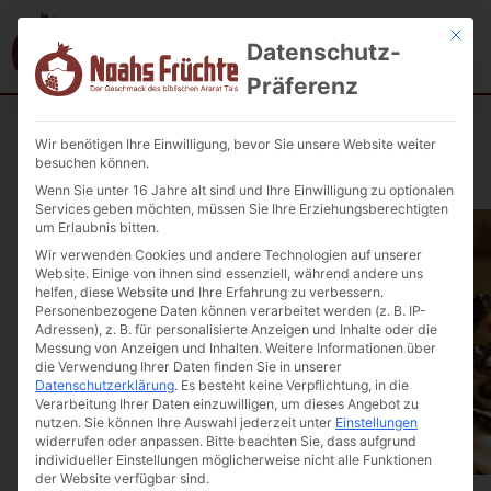
Mit die
Datenschutz-
Präferenz
Wir benötigen Ihre Einwilligung, bevor Sie unsere Website weiter
Startseite
/
Konfitüre, Früchte in Sirup
/ Schwarze Walnüsse in
besuchen können.
Sirup Yan (ganze Walnüsse) 300g.
Wenn Sie unter 16 Jahre alt sind und Ihre Einwilligung zu optionalen
Services geben möchten, müssen Sie Ihre Erziehungsberechtigten
um Erlaubnis bitten.
Wir verwenden Cookies und andere Technologien auf unserer
Website. Einige von ihnen sind essenziell, während andere uns
helfen, diese Website und Ihre Erfahrung zu verbessern.
Personenbezogene Daten können verarbeitet werden (z. B. IP-
Adressen), z. B. für personalisierte Anzeigen und Inhalte oder die
Messung von Anzeigen und Inhalten.
Weitere Informationen über
die Verwendung Ihrer Daten finden Sie in unserer
Datenschutzerklärung
.
Es besteht keine Verpflichtung, in die
Verarbeitung Ihrer Daten einzuwilligen, um dieses Angebot zu
nutzen.
Sie können Ihre Auswahl jederzeit unter
Einstellungen
widerrufen oder anpassen.
Bitte beachten Sie, dass aufgrund
individueller Einstellungen möglicherweise nicht alle Funktionen
der Website verfügbar sind.