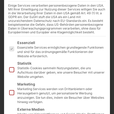
Einige Services verarbeiten personenbezogene Daten in den USA.
Mit Ihrer Einwilligung zur Nutzung dieser Services willigen Sie auch
in die Verarbeitung Ihrer Daten in den USA gemäß Art. 49 (1) lit. a
GDPR ein. Der EuGH stuft die USA als ein Land mit
unzureichendem Datenschutz nach EU-Standards ein. Es besteht
beispielsweise die Gefahr, dass US-Behörden personenbezogene
Daten in Überwachungsprogrammen verarbeiten, ohne dass für
Europäerinnen und Europäer eine Klagemöglichkeit besteht.
Es folgt eine Liste der Service-Gruppen, für die eine E
Essenziell
Essenzielle Services ermöglichen grundlegende Funktionen
und sind für das ordnungsgemäße Funktionieren der
Wilder Honig HATERK 450g.
Website erforderlich.
Art. Nr.:
HG-1
Kategorie
Honig
Statistik
55,00
€
inkl. MwSt.
Statistik-Cookies sammeln Nutzungsdaten, die uns
Aufschluss darüber geben, wie unsere Besucher mit unserer
Enthält 7% MwSt. 7 % DE
Website umgehen.
(
12,22
€
/ 100 g)
Marketing
zzgl.
Versand
Marketing Services werden von Drittanbietern oder
Nicht vorrätig
Herausgebern genutzt, um personalisierte Werbung
anzuzeigen. Sie tun dies, indem sie Besucher über Websites
In die Wunschliste
hinweg verfolgen.
Externe Medien