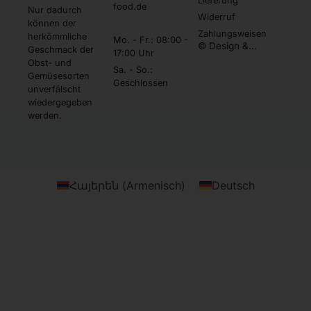
Lieferung
food.de
Nur dadurch
Widerruf
können der
Zahlungsweisen
herkömmliche
Mo. - Fr.: 08:00 -
© Design &
Geschmack der
17:00 Uhr
Umsetzung by
Obst- und
Webtonia GmbH
Sa. - So.:
Gemüsesorten
Geschlossen
unverfälscht
wiedergegeben
werden.
Հայերեն
(
Armenisch
)
Deutsch