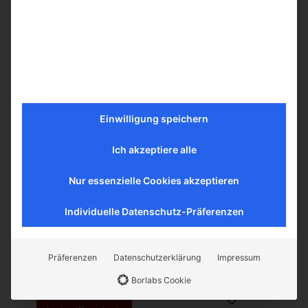
Einwilligung speichern
Ich akzeptiere alle
Nur essenzielle Cookies akzeptieren
Individuelle Datenschutz-Präferenzen
Granatapfelsirup 420g Ijevan
Vorrätig
Präferenzen
Datenschutzerklärung
Impressum
8,00
€
inkl. MwSt.
Borlabs Cookie