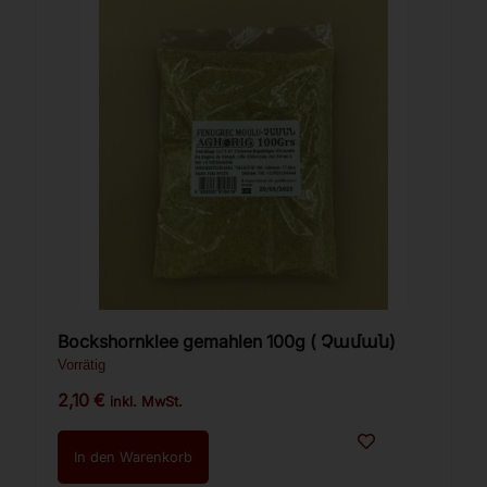
Bockshornklee gemahlen 100g ( Չաման)
Vorrätig
2,10
€
inkl. MwSt.
In den Warenkorb