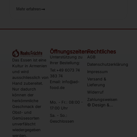
Mehr erfahren
Öffnungszeiten
Rechtliches
Unterstützung zu
AGB
Das Essen ist eine
Ihrer Bestellung:
Datenschutzerklärung
Kultur in Armenien
Tel:+49 6073 74
und wird
Impressum
383 74
ausschliesslich von
Versand &
Email: info@ad-
Hand zubereitet.
Lieferung
food.de
Nur dadurch
Widerruf
können der
Zahlungsweisen
herkömmliche
Mo. - Fr.: 08:00 -
© Design &
Geschmack der
17:00 Uhr
Umsetzung by
Obst- und
Webtonia GmbH
Sa. - So.:
Gemüsesorten
Geschlossen
unverfälscht
wiedergegeben
werden.