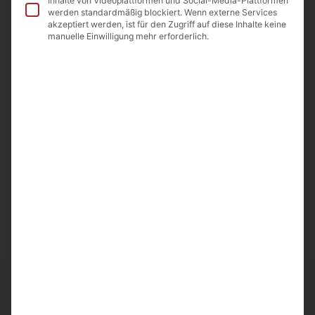
Inhalte von Videoplattformen und Social-Media-Plattformen
werden standardmäßig blockiert. Wenn externe Services
akzeptiert werden, ist für den Zugriff auf diese Inhalte keine
In die Wunschliste
manuelle Einwilligung mehr erforderlich.
Beschreibung
Zutaten
Nährwerte
Beschreibung
Geröstete Sonnenblumenkerne mit Schale – Ot Martina,
200 g
Ungesalzen
Ähnliche Artikel
Frische und Qualität bei
Noahs Früchte
entdecken