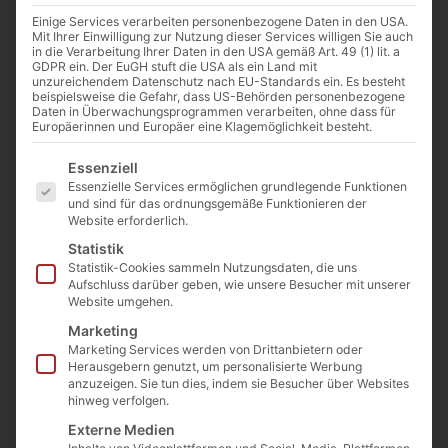
Einige Services verarbeiten personenbezogene Daten in den USA.
Mit Ihrer Einwilligung zur Nutzung dieser Services willigen Sie auch
in die Verarbeitung Ihrer Daten in den USA gemäß Art. 49 (1) lit. a
GDPR ein. Der EuGH stuft die USA als ein Land mit
unzureichendem Datenschutz nach EU-Standards ein. Es besteht
beispielsweise die Gefahr, dass US-Behörden personenbezogene
Daten in Überwachungsprogrammen verarbeiten, ohne dass für
Europäerinnen und Europäer eine Klagemöglichkeit besteht.
Geröstete Sonnenblumenkerne mit Schale – Ot
Es folgt eine Liste der Service-Gruppen, für die eine E
Essenziell
Martina, 200 g
Essenzielle Services ermöglichen grundlegende Funktionen
Art. Nr.:
SO-01
und sind für das ordnungsgemäße Funktionieren der
Kategorien
Kräuter/Gewürze
,
Unkategorisiert
Website erforderlich.
3,50
€
inkl. MwSt.
Statistik
Enthält 7% MwSt. 7 % DE
Statistik-Cookies sammeln Nutzungsdaten, die uns
Aufschluss darüber geben, wie unsere Besucher mit unserer
(
17,50
€
/ 1000 g)
Website umgehen.
zzgl.
Versand
Marketing
Lieferzeit: ca. 1-3 Werktage
Marketing Services werden von Drittanbietern oder
Vorrätig
Herausgebern genutzt, um personalisierte Werbung
anzuzeigen. Sie tun dies, indem sie Besucher über Websites
hinweg verfolgen.
In den Warenkorb
Externe Medien