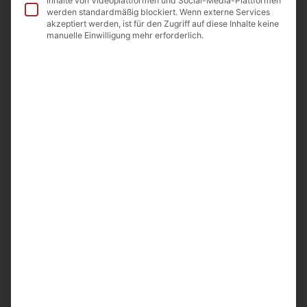
Inhalte von Videoplattformen und Social-Media-Plattformen
werden standardmäßig blockiert. Wenn externe Services
In den Warenkorb
akzeptiert werden, ist für den Zugriff auf diese Inhalte keine
manuelle Einwilligung mehr erforderlich.
In die Wunschliste
Beschreibung
Zutaten
Beschreibung
Granatapfel Balsamico Essigkomposition
Inhalt: 200ml
Hergestellt in Deutschland aus armenischen Granatäpfeln .
Auftrag von A&D Food GmbH
Odenwaldstr 9
64850 Schaafheim