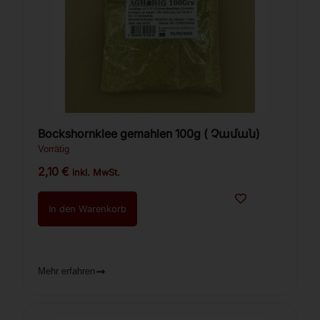
Bockshornklee gemahlen 100g ( Չաման)
Vorrätig
2,10
€
inkl. MwSt.
In den Warenkorb
Mehr erfahren