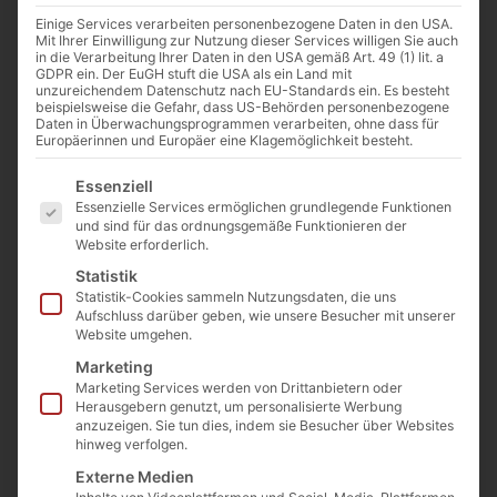
Einige Services verarbeiten personenbezogene Daten in den USA.
Mit Ihrer Einwilligung zur Nutzung dieser Services willigen Sie auch
in die Verarbeitung Ihrer Daten in den USA gemäß Art. 49 (1) lit. a
GDPR ein. Der EuGH stuft die USA als ein Land mit
unzureichendem Datenschutz nach EU-Standards ein. Es besteht
beispielsweise die Gefahr, dass US-Behörden personenbezogene
Daten in Überwachungsprogrammen verarbeiten, ohne dass für
Europäerinnen und Europäer eine Klagemöglichkeit besteht.
Es folgt eine Liste der Service-Gruppen, für die eine E
Essenziell
Essenzielle Services ermöglichen grundlegende Funktionen
und sind für das ordnungsgemäße Funktionieren der
Website erforderlich.
Statistik
Granatapfel Balsamico 200ml
Statistik-Cookies sammeln Nutzungsdaten, die uns
Art. Nr.:
BG-001
Kategorie
Unkategorisiert
Aufschluss darüber geben, wie unsere Besucher mit unserer
10,99
€
inkl. MwSt.
Website umgehen.
Marketing
Enthält 7% MwSt. 7 % DE
Marketing Services werden von Drittanbietern oder
(
54,95
€
/ 1 L)
Herausgebern genutzt, um personalisierte Werbung
zzgl.
Versand
anzuzeigen. Sie tun dies, indem sie Besucher über Websites
hinweg verfolgen.
Lieferzeit: ca. 1-3 Werktage
Externe Medien
Vorrätig