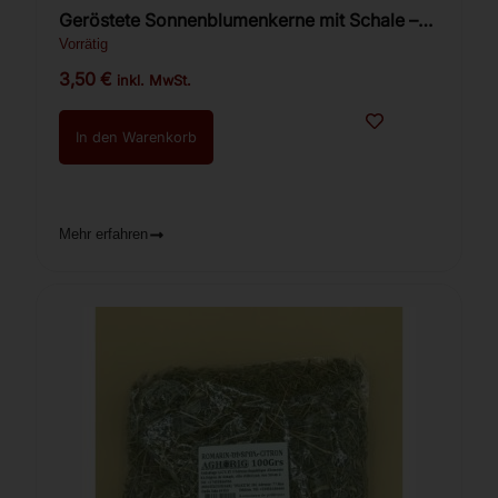
Geröstete Sonnenblumenkerne mit Schale –
Ot Martina, 200 g
Vorrätig
3,50
€
inkl. MwSt.
In den Warenkorb
Mehr erfahren