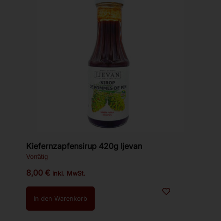
Kiefernzapfensirup 420g Ijevan
Vorrätig
8,00
€
inkl. MwSt.
In den Warenkorb