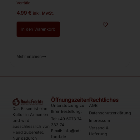
Vorrätig
4,99
€
inkl. MwSt.
In den Warenkorb
Mehr erfahren
Öffnungszeiten
Rechtliches
Unterstützung zu
AGB
Das Essen ist eine
Ihrer Bestellung:
Datenschutzerklärung
Kultur in Armenien
Tel:+49 6073 74
und wird
Impressum
383 74
ausschliesslich von
Versand &
Email: info@ad-
Hand zubereitet.
Lieferung
food.de
Nur dadurch