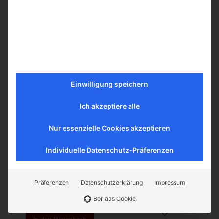
Einwilligung speichern
Ich akzeptiere alle
Nur essenzielle Cookies akzeptieren
Individuelle Datenschutz-Präferenzen
Gewürzsalz „Folk sage“ DARMAN
Vorrätig
Präferenzen
Datenschutzerklärung
Impressum
9,99
€
inkl. MwSt.
Borlabs Cookie