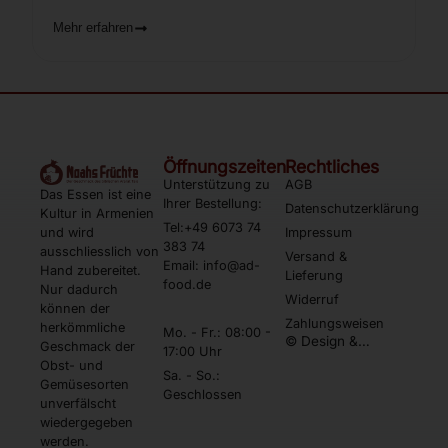
Mehr erfahren
Öffnungszeiten
Rechtliches
Unterstützung zu
AGB
Das Essen ist eine
Ihrer Bestellung:
Datenschutzerklärung
Kultur in Armenien
Tel:+49 6073 74
und wird
Impressum
383 74
ausschliesslich von
Versand &
Email: info@ad-
Hand zubereitet.
Lieferung
food.de
Nur dadurch
Widerruf
können der
Zahlungsweisen
herkömmliche
Mo. - Fr.: 08:00 -
© Design &
Geschmack der
17:00 Uhr
Umsetzung by
Obst- und
Webtonia GmbH
Sa. - So.:
Gemüsesorten
Geschlossen
unverfälscht
wiedergegeben
werden.