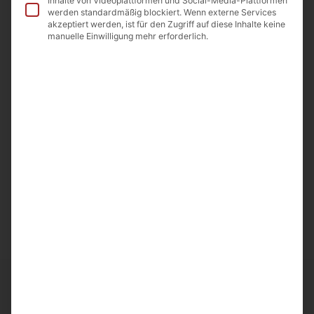
Inhalte von Videoplattformen und Social-Media-Plattformen
werden standardmäßig blockiert. Wenn externe Services
In die Wunschliste
akzeptiert werden, ist für den Zugriff auf diese Inhalte keine
manuelle Einwilligung mehr erforderlich.
Beschreibung
Beschreibung
Gewürzschalen Trio aus Ton handgefertigt 1St.
Hergestellt in Armenien
Importeur A&D Food GmbH Odenwaldstr.9
64850 Schaafheim
Ähnliche Artikel
Frische und Qualität bei
Noahs Früchte
entdecken