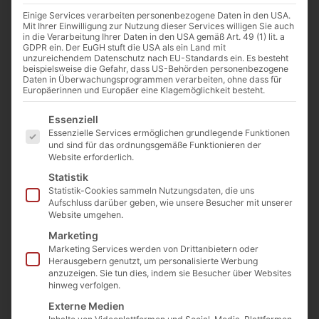
Einige Services verarbeiten personenbezogene Daten in den USA.
Mit Ihrer Einwilligung zur Nutzung dieser Services willigen Sie auch
in die Verarbeitung Ihrer Daten in den USA gemäß Art. 49 (1) lit. a
GDPR ein. Der EuGH stuft die USA als ein Land mit
unzureichendem Datenschutz nach EU-Standards ein. Es besteht
beispielsweise die Gefahr, dass US-Behörden personenbezogene
Daten in Überwachungsprogrammen verarbeiten, ohne dass für
Europäerinnen und Europäer eine Klagemöglichkeit besteht.
Es folgt eine Liste der Service-Gruppen, für die eine E
Essenziell
Essenzielle Services ermöglichen grundlegende Funktionen
Gewürzschalen Trio aus Ton handgefertigt 1St.
und sind für das ordnungsgemäße Funktionieren der
Art. Nr.:
Ton-02
Website erforderlich.
Kategorien
Geschenkideen
,
NEU Geschirr aus Ton
9,99
€
Statistik
inkl. MwSt.
Statistik-Cookies sammeln Nutzungsdaten, die uns
Aufschluss darüber geben, wie unsere Besucher mit unserer
Enthält 19% MwSt. 19 % DE
Website umgehen.
zzgl.
Versand
Marketing
Lieferzeit: ca. 1-3 Werktage
Marketing Services werden von Drittanbietern oder
Vorrätig
Herausgebern genutzt, um personalisierte Werbung
anzuzeigen. Sie tun dies, indem sie Besucher über Websites
hinweg verfolgen.
In den Warenkorb
Externe Medien