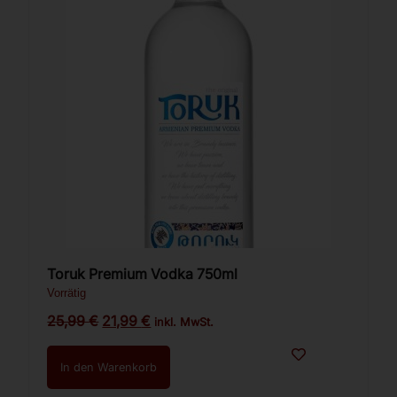
Toruk Premium Vodka 750ml
Vorrätig
25,99
€
21,99
€
inkl. MwSt.
In den Warenkorb