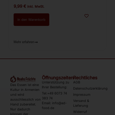
9,99
€
inkl. MwSt.
In den Warenkorb
Mehr erfahren
Öffnungszeiten
Rechtliches
Unterstützung zu
AGB
Das Essen ist eine
Ihrer Bestellung:
Datenschutzerklärung
Kultur in Armenien
Tel:+49 6073 74
und wird
Impressum
383 74
ausschliesslich von
Versand &
Email: info@ad-
Hand zubereitet.
Lieferung
food.de
Nur dadurch
Widerruf
können der