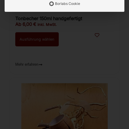
Borlabs Cookie
Tonbecher 150ml handgefertigt
Ab
6,00
€
inkl. MwSt.
Ausführung wählen
Mehr erfahren