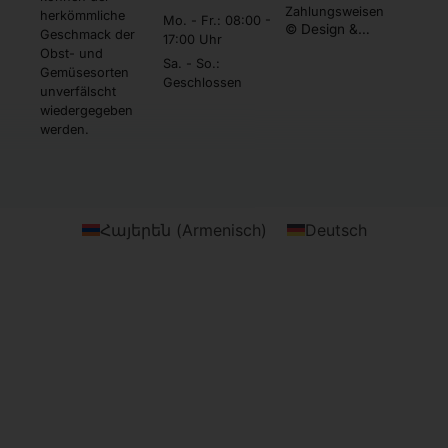
Zahlungsweisen
herkömmliche
Mo. - Fr.: 08:00 -
© Design &
Geschmack der
17:00 Uhr
Umsetzung by
Obst- und
Webtonia GmbH
Sa. - So.:
Gemüsesorten
Geschlossen
unverfälscht
wiedergegeben
werden.
Հայերեն
(
Armenisch
)
Deutsch