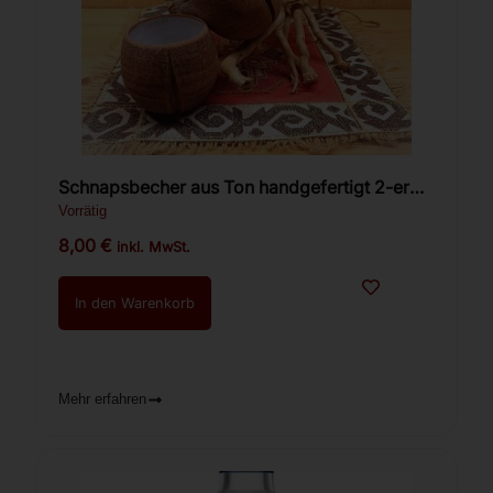
Schnapsbecher aus Ton handgefertigt 2-er
Set.
Vorrätig
8,00
€
inkl. MwSt.
In den Warenkorb
Mehr erfahren