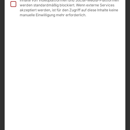
Inhalte von Videoplattformen und Social-Media-Plattformen
In die Wunschliste
werden standardmäßig blockiert. Wenn externe Services
akzeptiert werden, ist für den Zugriff auf diese Inhalte keine
manuelle Einwilligung mehr erforderlich.
Beschreibung
Beschreibung
Luxury Pralinen von Lara Chocolate Gallery 400g.
Inhalt: 30St.
Zutaten: Kakaomasse, Kakaobutter, Vollmilchpulver,
Zucker, Milchfett, Emulgator: Sojalecithin, E476. Aromen:
Vanillin, Fruchtmark .
Hergestellt in Armenien
Importeur: A&D Food GmbH Odenwaldstr.9
64850 Schaafheim