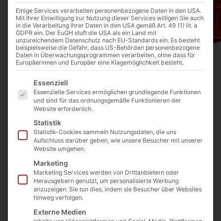
Einige Services verarbeiten personenbezogene Daten in den USA.
Mit Ihrer Einwilligung zur Nutzung dieser Services willigen Sie auch
in die Verarbeitung Ihrer Daten in den USA gemäß Art. 49 (1) lit. a
GDPR ein. Der EuGH stuft die USA als ein Land mit
unzureichendem Datenschutz nach EU-Standards ein. Es besteht
beispielsweise die Gefahr, dass US-Behörden personenbezogene
Daten in Überwachungsprogrammen verarbeiten, ohne dass für
Europäerinnen und Europäer eine Klagemöglichkeit besteht.
Es folgt eine Liste der Service-Gruppen, für die eine E
Essenziell
Essenzielle Services ermöglichen grundlegende Funktionen
und sind für das ordnungsgemäße Funktionieren der
Website erforderlich.
Luxury Pralinen von Lara Chocolate Gallery
400g.
Statistik
Art. Nr.:
Shok-6L
Statistik-Cookies sammeln Nutzungsdaten, die uns
Kategorien
Geschenkideen
,
SALE %
,
Schokolade
Aufschluss darüber geben, wie unsere Besucher mit unserer
25,99
€
Website umgehen.
34,99
€
inkl. MwSt.
Marketing
Marketing Services werden von Drittanbietern oder
Enthält 7% MwSt. 7 % DE
Herausgebern genutzt, um personalisierte Werbung
(
6,50
€
/ 100 g)
anzuzeigen. Sie tun dies, indem sie Besucher über Websites
zzgl.
Versand
hinweg verfolgen.
Nicht vorrätig
Externe Medien