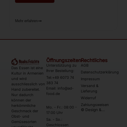
Mehr erfahren
Öffnungszeiten
Rechtliches
Unterstützung zu
AGB
Das Essen ist eine
Ihrer Bestellung:
Datenschutzerklärung
Kultur in Armenien
Tel:+49 6073 74
und wird
Impressum
383 74
ausschliesslich von
Versand &
Email: info@ad-
Hand zubereitet.
Lieferung
food.de
Nur dadurch
Widerruf
können der
Zahlungsweisen
herkömmliche
Mo. - Fr.: 08:00 -
© Design &
Geschmack der
17:00 Uhr
Umsetzung by
Obst- und
Webtonia GmbH
Sa. - So.:
Gemüsesorten
Geschlossen