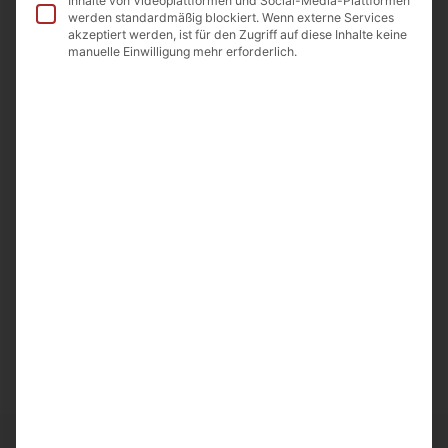
Inhalte von Videoplattformen und Social-Media-Plattformen
werden standardmäßig blockiert. Wenn externe Services
akzeptiert werden, ist für den Zugriff auf diese Inhalte keine
manuelle Einwilligung mehr erforderlich.
Beschreibung
Zutaten
Nährwerte
Allergene
Beschreibung
Nuss-Stange mit Traubenglasur
Hergestellt in Armenien
Importeur: A&D Food GmbH Odenwaldstr.9
64850 Schaafheim
Nettofüllmenge 350g.