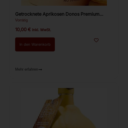
Getrocknete Aprikosen Donos Premium
300g.
Vorrätig
10,00
€
inkl. MwSt.
In den Warenkorb
Mehr erfahren