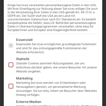
Einige Services verarbeiten personenbezogene Daten in den USA.
Mit Ihrer Einwilligung zur Nutzung dieser Services willigen Sie auch
in die Verarbeitung Ihrer Daten in den USA gemäß Art. 49 (1) lit. a
GDPR ein. Der EuGH stuft die USA als ein Land mit
unzureichendem Datenschutz nach EU-Standards ein. Es besteht
beispielsweise die Gefahr, dass US-Behörden personenbezogene
Daten in Überwachungsprogrammen verarbeiten, ohne dass für
Europäerinnen und Europäer eine Klagemöglichkeit besteht.
Es folgt eine Liste der Service-Gruppen, für die eine E
Essenziell
Essenzielle Services ermöglichen grundlegende Funktionen
und sind für das ordnungsgemäße Funktionieren der
Website erforderlich.
Sujuch Nuss-Stange 350g
Art. Nr.:
GF 1001-1-2
Statistik
Kategorien
Getrocknete Früchte
,
SALE %
Statistik-Cookies sammeln Nutzungsdaten, die uns
8,90
€
Aufschluss darüber geben, wie unsere Besucher mit unserer
10,90
€
inkl. MwSt.
Website umgehen.
Marketing
Enthält 7% MwSt. 7 % DE
Marketing Services werden von Drittanbietern oder
(
2,54
€
/ 100 g)
Herausgebern genutzt, um personalisierte Werbung
zzgl.
Versand
anzuzeigen. Sie tun dies, indem sie Besucher über Websites
hinweg verfolgen.
Nicht vorrätig
Externe Medien
In die Wunschliste