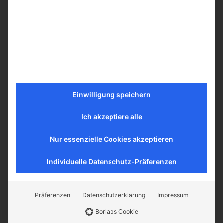
Einwilligung speichern
Ich akzeptiere alle
Nur essenzielle Cookies akzeptieren
Individuelle Datenschutz-Präferenzen
Getrocknete rote Pflaumen 700g
Präferenzen
Datenschutzerklärung
Impressum
Vorrätig
Borlabs Cookie
14,00
€
inkl. MwSt.