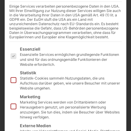
Einige Services verarbeiten personenbezogene Daten in den USA.
Mit Ihrer Einwilligung zur Nutzung dieser Services willigen Sie auch
in die Verarbeitung Ihrer Daten in den USA gemäß Art. 49 (1) lit. a
GDPR ein. Der EuGH stuft die USA als ein Land mit
unzureichendem Datenschutz nach EU-Standards ein. Es besteht
beispielsweise die Gefahr, dass US-Behörden personenbezogene
Daten in Überwachungsprogrammen verarbeiten, ohne dass für
Europäerinnen und Europäer eine Klagemöglichkeit besteht.
Es folgt eine Liste der Service-Gruppen, für die eine E
Essenziell
Essenzielle Services ermöglichen grundlegende Funktionen
und sind für das ordnungsgemäße Funktionieren der
Website erforderlich.
Statistik
Sujuch Nuss-Stange 350g
Statistik-Cookies sammeln Nutzungsdaten, die uns
Art. Nr.:
GF 1001-1
Kategorie
Getrocknete Früchte
Aufschluss darüber geben, wie unsere Besucher mit unserer
12,90
€
inkl. MwSt.
Website umgehen.
Marketing
Enthält 7% MwSt. 7 % DE
Marketing Services werden von Drittanbietern oder
(
3,69
€
/ 100 g)
Herausgebern genutzt, um personalisierte Werbung
zzgl.
Versand
anzuzeigen. Sie tun dies, indem sie Besucher über Websites
hinweg verfolgen.
Nicht vorrätig
Externe Medien
In die Wunschliste