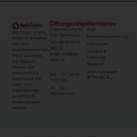
Öffnungszeiten
Rechtliches
Unterstützung zu
AGB
Das Essen ist eine
Ihrer Bestellung:
Datenschutzerklärung
Kultur in Armenien
Tel:+49 6073 74
und wird
Impressum
383 74
ausschliesslich von
Versand &
Email: info@ad-
Hand zubereitet.
Lieferung
food.de
Nur dadurch
Widerruf
können der
Zahlungsweisen
herkömmliche
Mo. - Fr.: 08:00 -
© Design &
Geschmack der
17:00 Uhr
Umsetzung by
Obst- und
Webtonia GmbH
Sa. - So.:
Gemüsesorten
Geschlossen
unverfälscht
wiedergegeben
werden.