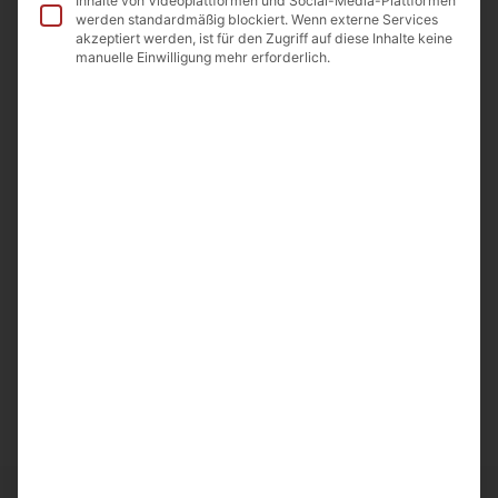
Inhalte von Videoplattformen und Social-Media-Plattformen
werden standardmäßig blockiert. Wenn externe Services
akzeptiert werden, ist für den Zugriff auf diese Inhalte keine
manuelle Einwilligung mehr erforderlich.
Beschreibung
Zutaten
Nährwerte
Allergene
Beschreibung
Nuss-Stange mit Traubenglasur
Hergestellt in Armenien
Importeur: A&D Food GmbH Odenwaldstr.9
64850 Schaafheim
Nettofüllmenge 350g.