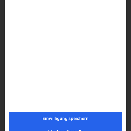
Getrocknete Feige 800g.
Vorrätig
14,00
€
inkl. MwSt.
In den Warenkorb
Einwilligung speichern
Mehr erfahren