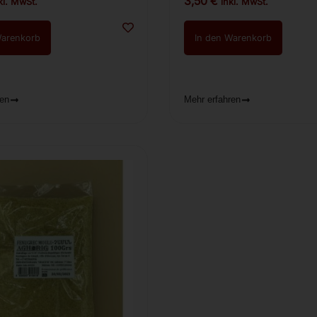
3,50
€
kl. MwSt.
inkl. MwSt.
Warenkorb
In den Warenkorb
ren
Mehr erfahren