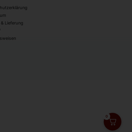
hutzerklärung
sum
 & Lieferung
f
sweisen
0