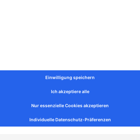
Einwilligung speichern
te Sonnenblumenkerne
Geröstete Sonnenblumen
Ich akzeptiere alle
e – Ot Martina, 200 g
mit Schale – Ot Martina gesalzen
Vorrätig
200 g
3,50
€
kl. MwSt.
inkl. MwSt.
Nur essenzielle Cookies akzeptieren
Individuelle Datenschutz-Präferenzen
Warenkorb
In den Warenkorb