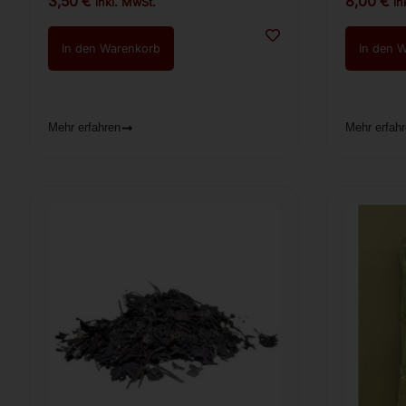
3,50
€
8,00
€
inkl. MwSt.
in
In den Warenkorb
In den 
Mehr erfahren
Mehr erfah