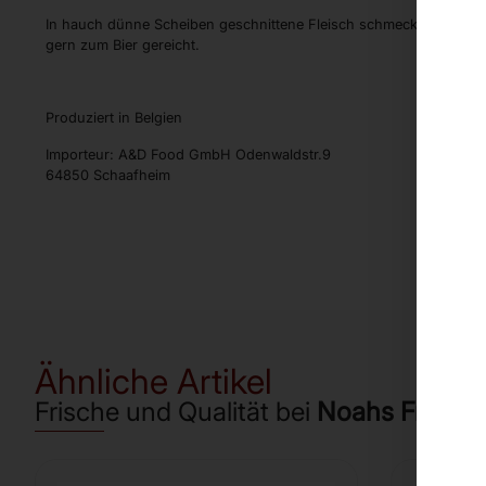
In hauch dünne Scheiben geschnittene Fleisch schmeckt hervorrage
gern zum Bier gereicht.
Produziert in Belgien
Importeur: A&D Food GmbH Odenwaldstr.9
64850 Schaafheim
Ähnliche Artikel
Frische und Qualität bei
Noahs Frücht