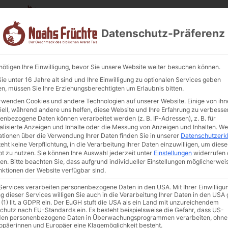
Datenschutz-Präferenz
nötigen Ihre Einwilligung, bevor Sie unsere Website weiter besuchen können.
e unter 16 Jahre alt sind und Ihre Einwilligung zu optionalen Services geben
n, müssen Sie Ihre Erziehungsberechtigten um Erlaubnis bitten.
Basturma (Rin
rwenden Cookies und andere Technologien auf unserer Website. Einige von ihn
iell, während andere uns helfen, diese Website und Ihre Erfahrung zu verbesse
Art. Nr.:
BA-001-1
Kategorien
Fl
enbezogene Daten können verarbeitet werden (z. B. IP-Adressen), z. B. für
alisierte Anzeigen und Inhalte oder die Messung von Anzeigen und Inhalten.
We
Enthält 7% MwSt. 7 % DE
ationen über die Verwendung Ihrer Daten finden Sie in unserer
Datenschutzerk
zzgl.
Versand
eht keine Verpflichtung, in die Verarbeitung Ihrer Daten einzuwilligen, um diese
t zu nutzen.
Sie können Ihre Auswahl jederzeit unter
Einstellungen
widerrufen 
Dieses Produkt ist derzeit au
en.
Bitte beachten Sie, dass aufgrund individueller Einstellungen möglicherwei
unktionen der Website verfügbar sind.
 Services verarbeiten personenbezogene Daten in den USA. Mit Ihrer Einwilligu
In die Wunschliste
g dieser Services willigen Sie auch in die Verarbeitung Ihrer Daten in den US
 (1) lit. a GDPR ein. Der EuGH stuft die USA als ein Land mit unzureichendem
chutz nach EU-Standards ein. Es besteht beispielsweise die Gefahr, dass US-
en personenbezogene Daten in Überwachungsprogrammen verarbeiten, ohne
ropäerinnen und Europäer eine Klagemöglichkeit besteht.