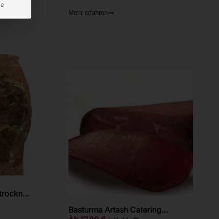
ie
Mehr erfahren
trocknet
Basturma Artash Catering