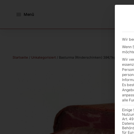
Menü
Wir be
Wenn Si
möchte
Startseite
/
Unkategorisiert
/ Basturma (Rinderschinken) 38€/1kg
Wir ve
essenz
Person
person
Inform
Es best
Angebo
anpass
alle F
Einige
Nutzun
Art. 49
Datens
Behörd
für Eu