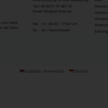
Tel:+49 6073 74 383 74
Datensc
Email: info@ad-food.de
Impres
Versand
ch von Hand
Mo. - Fr.: 08:00 - 17:00 Uhr
Widerru
k der Obst-
Sa. - So.: Geschlossen
Zahlung
Հայերեն
(
Armenisch
)
Deutsch