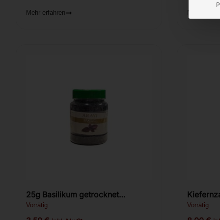
P
Mehr erfahren
Mehr erfah
25g Basilikum getrocknet
PREMIUM (Ռեհան)
Vorrätig
Vorrätig