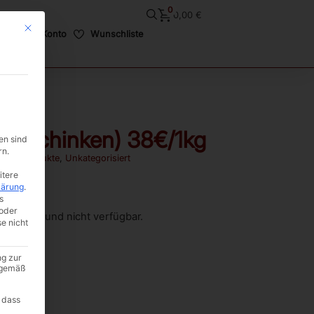
0
0,00
€
Mit diesem Button wird der Dialog geschlossen. Seine Funktionalität ist i
Mein Konto
Wunschliste
derschinken) 38€/1kg
en sind
rn.
eisch Produkte
,
Unkategorisiert
itere
lärung
.
s
oder
sverkauft und nicht verfügbar.
se nicht
ng zur
A gemäß
 dass