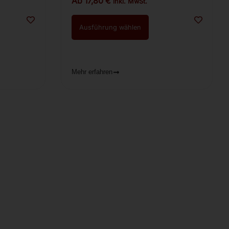
(Rinderschinken) 47€/1kg
Ab
17,80
€
inkl. MwSt.
Ausführung wählen
Mehr erfahren