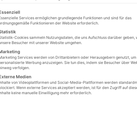
lgt eine Liste der Service-Gruppen, für die eine Einwilligu
Essenziell
Essenzielle Services ermöglichen grundlegende Funktionen und sind für das
ordnungsgemäße Funktionieren der Website erforderlich.
Statistik
Statistik-Cookies sammeln Nutzungsdaten, die uns Aufschluss darüber geben, 
unsere Besucher mit unserer Website umgehen.
Marketing
Marketing Services werden von Drittanbietern oder Herausgebern genutzt, um
personalisierte Werbung anzuzeigen. Sie tun dies, indem sie Besucher über We
hinweg verfolgen.
Externe Medien
Inhalte von Videoplattformen und Social-Media-Plattformen werden standard
lergene
blockiert. Wenn externe Services akzeptiert werden, ist für den Zugriff auf dies
Inhalte keine manuelle Einwilligung mehr erforderlich.
getrocknete Rindfleisch zubereitet.