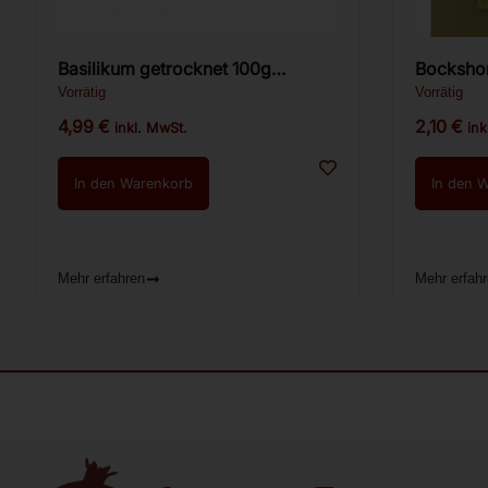
Basilikum getrocknet 100g
Bockshor
(Ռեհան)
Չաման
Vorrätig
Vorrätig
4,99
€
2,10
€
inkl. MwSt.
ink
In den Warenkorb
In den 
Mehr erfahren
Mehr erfah