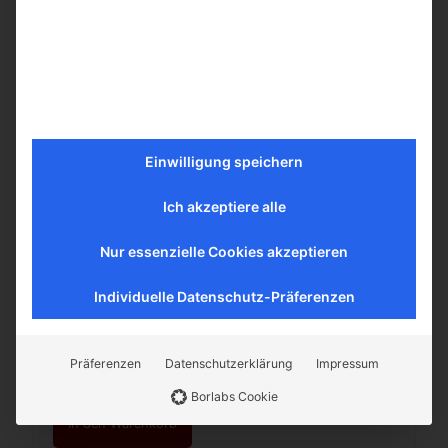
Einwilligung speichern
Ich akzeptiere alle
Nur essenzielle Cookies akzeptieren
Individuelle Datenschutz-Präferenzen
Granatapfelsirup 420g Ijevan
Vorrätig
Präferenzen
Datenschutzerklärung
Impressum
8,00
€
inkl. MwSt.
Borlabs Cookie
In den Warenkorb