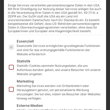
Einige Services verarbeiten personenbezogene Daten in den USA.
Mit Ihrer Einwilligung zur Nutzung dieser Services willigen Sie auch
in die Verarbeitung Ihrer Daten in den USA gemäß Art. 49 (1) lit. a
GDPR ein. Der EuGH stuft die USA als ein Land mit
unzureichendem Datenschutz nach EU-Standards ein. Es besteht
beispielsweise die Gefahr, dass US-Behörden personenbezogene
Daten in Überwachungsprogrammen verarbeiten, ohne dass für
Europäerinnen und Europäer eine Klagemöglichkeit besteht.
Eingelegte Okra Ararat
Kategorie
Unkategorisiert
Es folgt eine Liste der Service-Gruppen, für die eine E
Essenziell
4,99
€
inkl. MwSt.
Essenzielle Services ermöglichen grundlegende Funktionen
und sind für das ordnungsgemäße Funktionieren der
Enthält 7% MwSt. 7 % DE
Website erforderlich.
(
12,48
€
/ 1000 g)
Statistik
zzgl.
Versand
Statistik-Cookies sammeln Nutzungsdaten, die uns
Aufschluss darüber geben, wie unsere Besucher mit unserer
Nicht vorrätig
Website umgehen.
In die Wunschliste
Marketing
Marketing Services werden von Drittanbietern oder
Herausgebern genutzt, um personalisierte Werbung
anzuzeigen. Sie tun dies, indem sie Besucher über Websites
hinweg verfolgen.
Beschreibung
Zutaten
Nährwerte
Externe Medien
Allergene