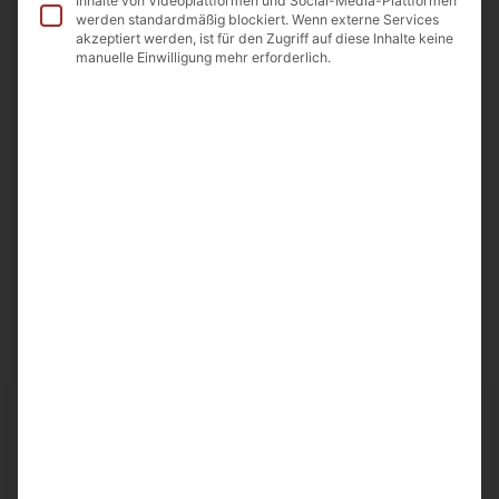
Inhalte von Videoplattformen und Social-Media-Plattformen
werden standardmäßig blockiert. Wenn externe Services
akzeptiert werden, ist für den Zugriff auf diese Inhalte keine
Beschreibung
manuelle Einwilligung mehr erforderlich.
Eingelegte Okra
Inhalt: 400g
Abtropfgewicht: 160g
Nach dem öffnen 3-4 Tage im Kühlschrank haltbar.
Ursprungsland: Armenien
Importeur: A&D Food GmbH Odenwaldstr.9
64850 Schaafheim
Ähnliche Artikel
Frische und Qualität bei
Noahs Früchte
entdecken