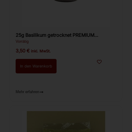
25g Basilikum getrocknet PREMIUM
(Ռեհան)
Vorrätig
3,50
€
inkl. MwSt.
In den Warenkorb
Mehr erfahren