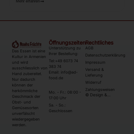
Mehr erfahren
Öffnungszeiten
Rechtliches
Unterstützung zu
AGB
Das Essen ist eine
Ihrer Bestellung:
Datenschutzerklärung
Kultur in Armenien
Tel:+49 6073 74
und wird
Impressum
383 74
ausschliesslich von
Versand &
Email: info@ad-
Hand zubereitet.
Lieferung
food.de
Nur dadurch
Widerruf
können der
Zahlungsweisen
herkömmliche
Mo. - Fr.: 08:00 -
© Design &
Geschmack der
17:00 Uhr
Umsetzung by
Obst- und
Webtonia GmbH
Sa. - So.:
Gemüsesorten
Geschlossen
unverfälscht
wiedergegeben
werden.