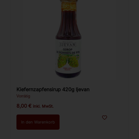
Kiefernzapfensirup 420g Ijevan
Vorrätig
8,00
€
inkl. MwSt.
In den Warenkorb