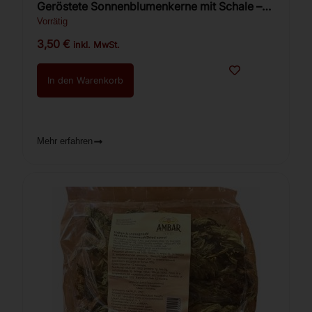
Geröstete Sonnenblumenkerne mit Schale –
Ot Martina gesalzen 200 g
Vorrätig
3,50
€
inkl. MwSt.
In den Warenkorb
Mehr erfahren