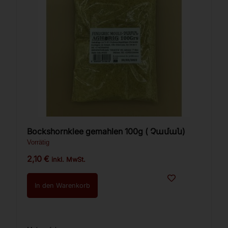
Bockshornklee gemahlen 100g ( Չաման)
Vorrätig
2,10
€
inkl. MwSt.
In den Warenkorb