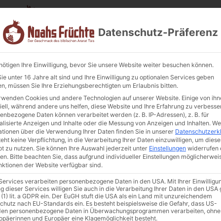
Datenschutz-Präferenz
nötigen Ihre Einwilligung, bevor Sie unsere Website weiter besuchen können.
e unter 16 Jahre alt sind und Ihre Einwilligung zu optionalen Services geben
n, müssen Sie Ihre Erziehungsberechtigten um Erlaubnis bitten.
Eingelegte To
rwenden Cookies und andere Technologien auf unserer Website. Einige von ihn
iell, während andere uns helfen, diese Website und Ihre Erfahrung zu verbesse
Kategorie
Unkategorisiert
enbezogene Daten können verarbeitet werden (z. B. IP-Adressen), z. B. für
4,00
€
alisierte Anzeigen und Inhalte oder die Messung von Anzeigen und Inhalten.
We
inkl. MwSt.
ationen über die Verwendung Ihrer Daten finden Sie in unserer
Datenschutzerk
eht keine Verpflichtung, in die Verarbeitung Ihrer Daten einzuwilligen, um diese
Enthält 7% MwSt. 7 % DE
t zu nutzen.
Sie können Ihre Auswahl jederzeit unter
Einstellungen
widerrufen 
en.
Bitte beachten Sie, dass aufgrund individueller Einstellungen möglicherwei
(
4,00
€
/ 1 kg)
unktionen der Website verfügbar sind.
zzgl.
Versand
Nicht vorrätig
 Services verarbeiten personenbezogene Daten in den USA. Mit Ihrer Einwilligu
g dieser Services willigen Sie auch in die Verarbeitung Ihrer Daten in den US
 (1) lit. a GDPR ein. Der EuGH stuft die USA als ein Land mit unzureichendem
In die Wunschliste
chutz nach EU-Standards ein. Es besteht beispielsweise die Gefahr, dass US-
en personenbezogene Daten in Überwachungsprogrammen verarbeiten, ohne
ropäerinnen und Europäer eine Klagemöglichkeit besteht.