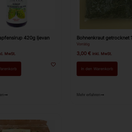
Kiefernzapfensirup 420g Ijevan
Bohnenkraut getrocknet 100g
(Ծիտրոն)
Vorrätig
3,00
€
kl. MwSt.
inkl. MwSt.
Warenkorb
In den Warenkorb
ren
Mehr erfahren