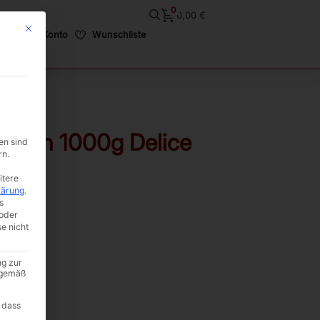
0
0,00
€
Mit diesem Button wird der Dialog geschlossen. Seine Funktionalität ist i
Mein Konto
Wunschliste
maten 1000g Delice
en sind
rn.
itere
lärung
.
s
oder
se nicht
ng zur
A gemäß
 dass