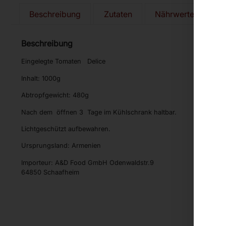
Beschreibung
Zutaten
Nährwerte
Al
Beschreibung
Eingelegte Tomaten Delice
Inhalt: 1000g
Abtropfgewicht: 480g
Nach dem öffnen 3 Tage im Kühlschrank haltbar.
Lichtgeschützt aufbewahren.
Ursprungsland: Armenien
Importeur: A&D Food GmbH Odenwaldstr.9
64850 Schaafheim