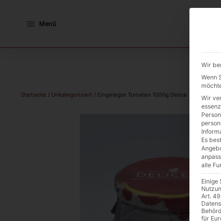
Menü
Wir be
Wenn Si
möchte
Startseite
/
Unkategorisiert
/ Eingelegte Tomaten 1000g Delice
Wir ve
essenz
Person
person
Inform
Es best
Angebo
anpass
alle F
Einige
Nutzun
Art. 49
Datens
Behörd
für Eu