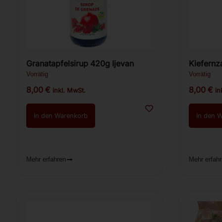
Granatapfelsirup 420g Ijevan
Vorrätig
Vorrätig
8,00
€
8,00
€
inkl. MwSt.
in
In den Warenkorb
In den 
Mehr erfahren
Mehr erfah