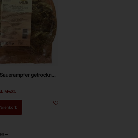
 Sauerampfer getrocknet
kl. MwSt.
Warenkorb
ren