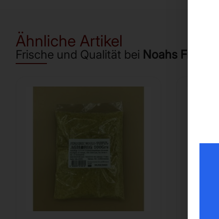
Ähnliche Artikel
Frische und Qualität bei
Noahs Frücht