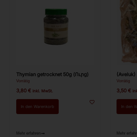
Thymian getrocknet 50g (Ուրց)
(Aveluk)
100g
Vorrätig
Vorrätig
3,80
€
3,50
€
inkl. MwSt.
in
In den Warenkorb
In den 
Mehr erfahren
Mehr erfah