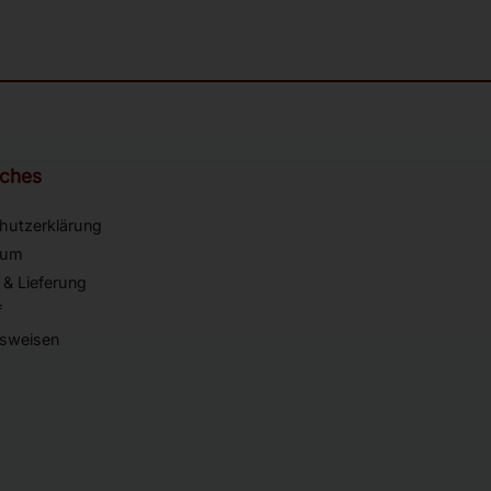
iches
hutzerklärung
sum
 & Lieferung
f
sweisen