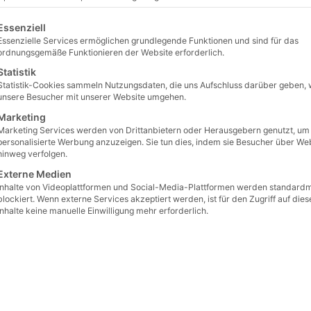
lgt eine Liste der Service-Gruppen, für die eine Einwilligu
Essenziell
Essenzielle Services ermöglichen grundlegende Funktionen und sind für das
ordnungsgemäße Funktionieren der Website erforderlich.
Statistik
Statistik-Cookies sammeln Nutzungsdaten, die uns Aufschluss darüber geben, 
unsere Besucher mit unserer Website umgehen.
Marketing
Marketing Services werden von Drittanbietern oder Herausgebern genutzt, um
personalisierte Werbung anzuzeigen. Sie tun dies, indem sie Besucher über We
hinweg verfolgen.
Externe Medien
Inhalte von Videoplattformen und Social-Media-Plattformen werden standard
blockiert. Wenn externe Services akzeptiert werden, ist für den Zugriff auf dies
Inhalte keine manuelle Einwilligung mehr erforderlich.