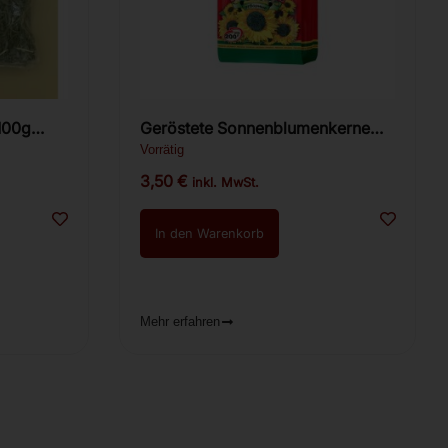
Geröstete Sonnenblumenkerne
mit Schale – Ot Martina, 200 g
Vorrätig
3,50
€
inkl. MwSt.
In den Warenkorb
Mehr erfahren