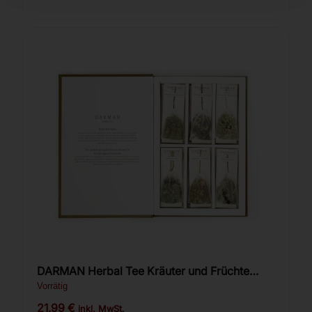
DARMAN Herbal Tee Kräuter und Früchte
Buchbox
Vorrätig
21,99
€
inkl. MwSt.