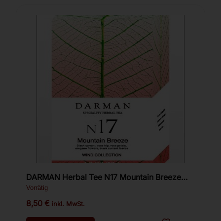
DARMAN Herbal Tee N17 Mountain Breeze
50g.
Vorrätig
8,50
€
inkl. MwSt.