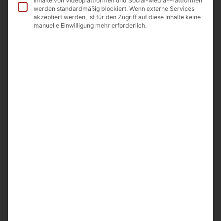
Inhalte von Videoplattformen und Social-Media-Plattformen
werden standardmäßig blockiert. Wenn externe Services
In den Warenkorb
akzeptiert werden, ist für den Zugriff auf diese Inhalte keine
manuelle Einwilligung mehr erforderlich.
In die Wunschliste
Beschreibung
Beschreibung
Teller aus Ton 1St.
16 cm
Teller aus Ton 1St. 24cm
Hergestellt in Armenien
Importeur A&D Food GmbH Odenwaldstr.9
64850 Schaafheim