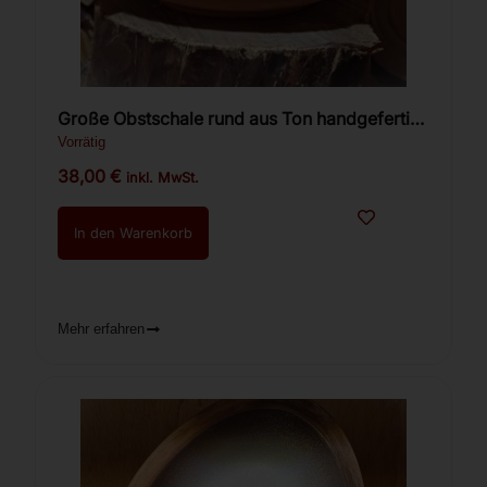
Große Obstschale rund aus Ton handgefertigt
1St.
Vorrätig
38,00
€
inkl. MwSt.
In den Warenkorb
Mehr erfahren