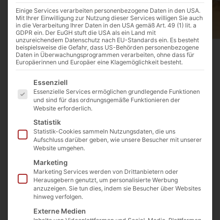
Einige Services verarbeiten personenbezogene Daten in den USA.
Mit Ihrer Einwilligung zur Nutzung dieser Services willigen Sie auch
in die Verarbeitung Ihrer Daten in den USA gemäß Art. 49 (1) lit. a
GDPR ein. Der EuGH stuft die USA als ein Land mit
unzureichendem Datenschutz nach EU-Standards ein. Es besteht
beispielsweise die Gefahr, dass US-Behörden personenbezogene
Daten in Überwachungsprogrammen verarbeiten, ohne dass für
Europäerinnen und Europäer eine Klagemöglichkeit besteht.
Es folgt eine Liste der Service-Gruppen, für die eine E
Essenziell
Teller aus Ton handgefertigt 1St.
Essenzielle Services ermöglichen grundlegende Funktionen
Art. Nr.:
N/A
und sind für das ordnungsgemäße Funktionieren der
Website erforderlich.
Kategorien
Geschenkideen
,
NEU Geschirr aus Ton
Ab
8,00
€
inkl. MwSt.
Statistik
Statistik-Cookies sammeln Nutzungsdaten, die uns
Enthält 19% MwSt. 19 % DE
Aufschluss darüber geben, wie unsere Besucher mit unserer
Website umgehen.
zzgl.
Versand
Marketing
Lieferzeit: nicht angegeben
Marketing Services werden von Drittanbietern oder
Herausgebern genutzt, um personalisierte Werbung
Durchmesser
anzuzeigen. Sie tun dies, indem sie Besucher über Websites
hinweg verfolgen.
Externe Medien