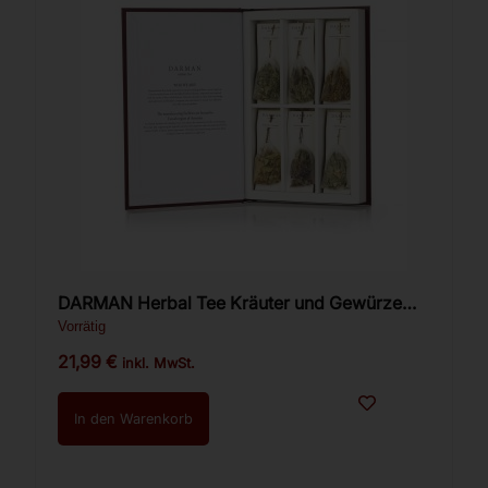
DARMAN Herbal Tee Kräuter und Gewürze
Buchbox
Vorrätig
21,99
€
inkl. MwSt.
In den Warenkorb