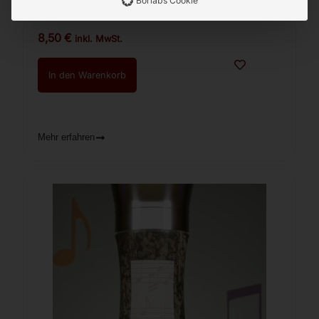
Borlabs Cookie
Vorrätig
8,50
€
inkl. MwSt.
In den Warenkorb
Mehr erfahren