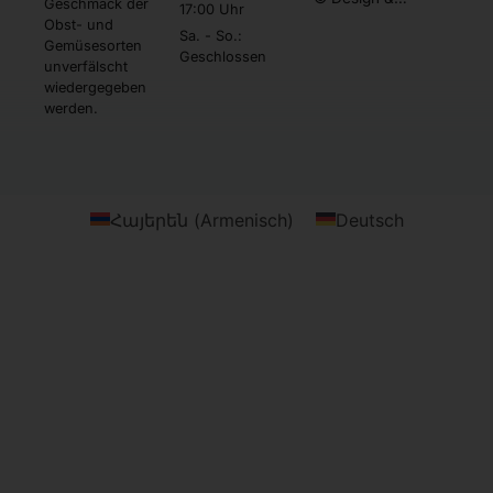
Geschmack der
17:00 Uhr
Umsetzung by
Obst- und
Webtonia GmbH
Sa. - So.:
Gemüsesorten
Geschlossen
unverfälscht
wiedergegeben
werden.
Հայերեն
(
Armenisch
)
Deutsch